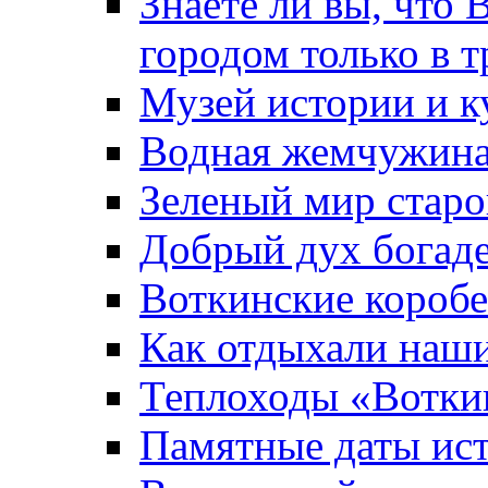
Знаете ли вы, что 
городом только в т
Музей истории и к
Водная жемчужин
Зеленый мир старо
Добрый дух богад
Воткинские короб
Как отдыхали наш
Теплоходы «Вотки
Памятные даты ис