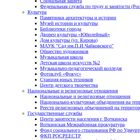
Социальная защита
Федеральная служба по труду и занятости (Рос
Культура
Памятники архитектуры и истории
Музей истории и культуры
Библиотеки города
Дворец культуры «Юбилейный»
Дом культуры (ул. Кирова)
МАУК "Сад им.П.И.Чайковского"
Общество художников
Музыкальная школа
Детская школа искусств №2
Музыкально-педагогический колледж
Фотоклуб «Фокус»
Станция юных техников
Центр детского творчества
Национальные и религиозные отношения
Национальные и религиозные отношения
Национально-культурные объединения на те
Реестр религиозных объединений на террито
Государственные службы
Центр занятости населения г. Воткинска
Воткинская Межрайонная прокуратура
Фонд социального страхования РФ по Удмурт
ФКП РОСРЕЕСТР