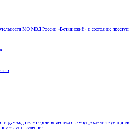
еятельности МО МВД России «Воткинский» и состояние преступн
дов
ество
ости руководителей органов местного самоуправления муниципа
ние услуг населению