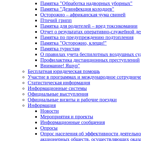
Памятка "Обработка надворных уборных"
Памятка "Дезинфекция колодцев"
Осторожно – африканская чума свиней
Птичий грипп
Памятка для родителей – вред токсикомании
Отчет о результатах оперативно-служебной д
Памятка по предупреждению подтопления
Памятка "Осторожно, клещи!"
Памятка туристам
О правилах учета беспилотных воздушных су
Профилактика дистанционных преступлений
Внимание! Ящур"
Бесплатная юридическая помощь
Участие в программах и международное сотруднич
Статистическая информация
Информационные системы
Официальные выступления
Официальные визиты и рабочие поездки
Информация
Новости
Мероприятия и проекты
Информационные сообщения
Опросы
Опрос населения об эффективности деятельн
акционерных обществ, осуществляющих оказа