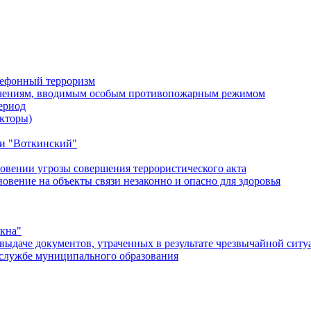
лефонный терроризм
ичениям, вводимым особым противопожарным режимом
ериод
кторы)
и "Воткинский"
овении угрозы совершения террористического акта
ение на объекты связи незаконно и опасно для здоровья
окна"
ыдаче документов, утраченных в результате чрезвычайной ситу
службе муниципального образования