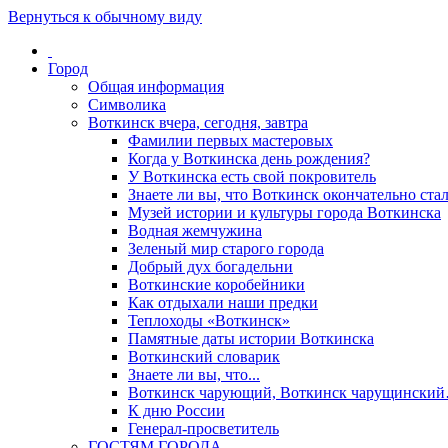
Вернуться к обычному виду
Город
Общая информация
Символика
Воткинск вчера, сегодня, завтра
Фамилии первых мастеровых
Когда у Воткинска день рождения?
У Воткинска есть свой покровитель
Знаете ли вы, что Воткинск окончательно стал
Музей истории и культуры города Воткинска
Водная жемчужина
Зеленый мир старого города
Добрый дух богадельни
Воткинские коробейники
Как отдыхали наши предки
Теплоходы «Воткинск»
Памятные даты истории Воткинска
Воткинский словарик
Знаете ли вы, что...
Воткинск чарующий, Воткинск чарущински
К дню России
Генерал-просветитель
ГОСТЯМ ГОРОДА