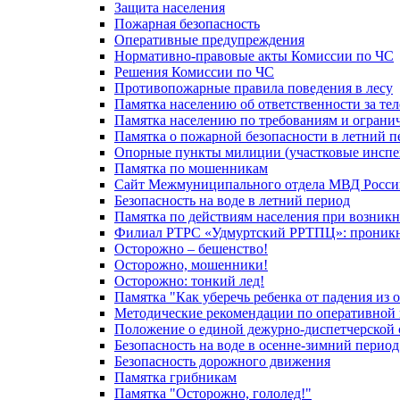
Защита населения
Пожарная безопасность
Оперативные предупреждения
Нормативно-правовые акты Комиссии по ЧС
Решения Комиссии по ЧС
Противопожарные правила поведения в лесу
Памятка населению об ответственности за те
Памятка населению по требованиям и огран
Памятка о пожарной безопасности в летний п
Опорные пункты милиции (участковые инспе
Памятка по мошенникам
Сайт Межмуниципального отдела МВД Росси
Безопасность на воде в летний период
Памятка по действиям населения при возникн
Филиал РТРС «Удмуртский РРТПЦ»: проникнов
Осторожно – бешенство!
Осторожно, мошенники!
Осторожно: тонкий лед!
Памятка "Как уберечь ребенка от падения из 
Методические рекомендации по оперативной в
Положение о единой дежурно-диспетчерской 
Безопасность на воде в осенне-зимний период
Безопасность дорожного движения
Памятка грибникам
Памятка "Осторожно, гололед!"