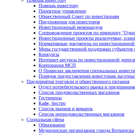
Помощь инвестору
Помощь инвестору
Проектное управление
Общественный Совет по инвестициям
Предложения для инвесторов
Инвестиционный меморандум
Сопровождение проектов по принципу "Oдно
Инвестиционные проекты реализуемые, план
Нормативные документы по инвестиционной д
Меры государственной поддержки субъектов 
Конкурсы
Интернет-ресурсы по инвестиционной деятел
Корпорация МСП
О Правилах заключения специальных инвест
Порядок предоставления инвесторам льготны
Предприятия торговли и общественного питания
Отдел потребительского рынка и предприним
Список продовольственных магазинов
Гостиницы
Кафе, бистро
Cписок рынков и ярмарок
Список непродовольственных магазинов
Социальная сфера
Образование
Медицинские организации города Воткинска