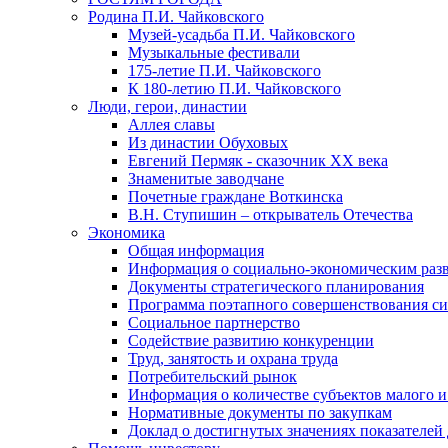
Родина П.И. Чайковского
Музей-усадьба П.И. Чайковского
Музыкальные фестивали
175-летие П.И. Чайковского
К 180-летию П.И. Чайковского
Люди, герои, династии
Аллея славы
Из династии Обуховых
Евгений Пермяк - сказочник XX века
Знаменитые заводчане
Почетные граждане Воткинска
В.Н. Ступишин – открыватель Отечества
Экономика
Общая информация
Информация о социально-экономическим раз
Документы стратегического планирования
Программа поэтапного совершенствования си
Социальное партнерство
Содействие развитию конкуренции
Труд, занятость и охрана труда
Потребительский рынок
Информация о количестве субъектов малого и
Нормативные документы по закупкам
Доклад о достигнутых значениях показателей