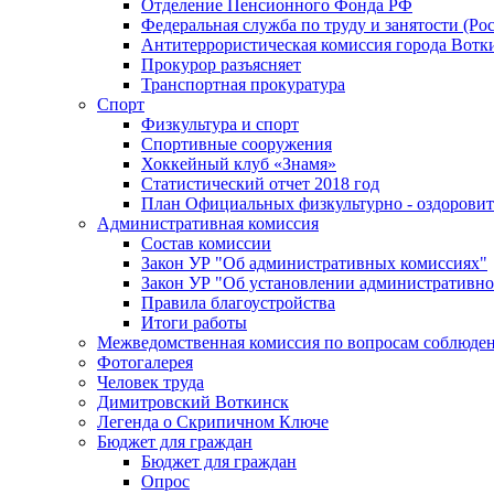
Отделение Пенсионного Фонда РФ
Федеральная служба по труду и занятости (Рос
Антитеррористическая комиссия города Вотк
Прокурор разъясняет
Транспортная прокуратура
Спорт
Физкультура и спорт
Спортивные сооружения
Хоккейный клуб «Знамя»
Статистический отчет 2018 год
План Официальных физкультурно - оздоровит
Административная комиссия
Состав комиссии
Закон УР "Об административных комиссиях"
Закон УР "Об установлении административно
Правила благоустройства
Итоги работы
Межведомственная комиссия по вопросам соблюдени
Фотогалерея
Человек труда
Димитровский Воткинск
Легенда о Скрипичном Ключе
Бюджет для граждан
Бюджет для граждан
Опрос