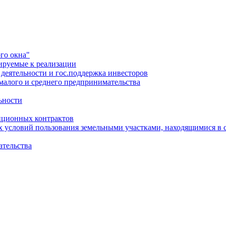
го окна"
ируемые к реализации
еятельности и гос.поддержка инвесторов
малого и среднего предпринимательства
ьности
иционных контрактов
х условий пользования земельными участками, находящимися в 
ательства