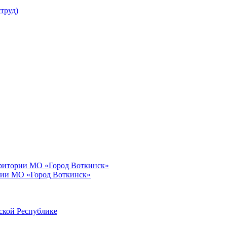
труд)
рритории МО «Город Воткинск»
рии МО «Город Воткинск»
ской Республике