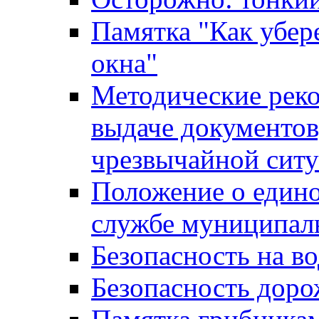
Памятка "Как убере
окна"
Методические рек
выдаче документов
чрезвычайной сит
Положение о един
службе муниципал
Безопасность на в
Безопасность дор