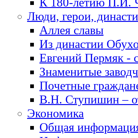
К 180-летию П.И. 
Люди, герои, династ
Аллея славы
Из династии Обух
Евгений Пермяк - 
Знаменитые заводч
Почетные граждан
В.Н. Ступишин – о
Экономика
Общая информаци