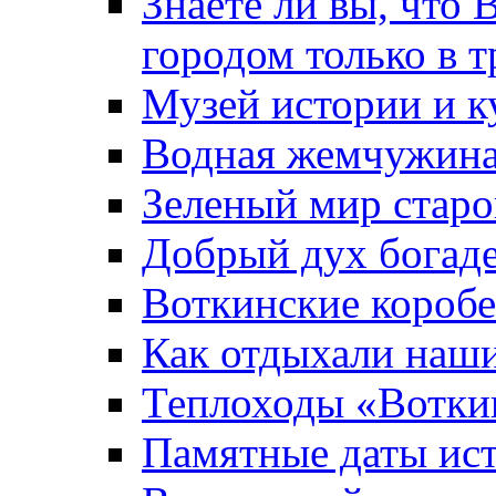
Знаете ли вы, что 
городом только в т
Музей истории и к
Водная жемчужин
Зеленый мир старо
Добрый дух богад
Воткинские короб
Как отдыхали наш
Теплоходы «Вотки
Памятные даты ис