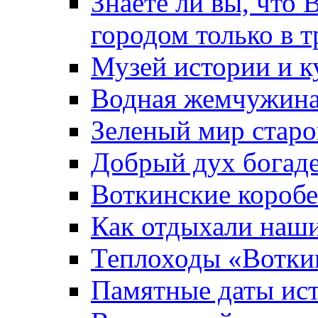
Знаете ли вы, что 
городом только в т
Музей истории и к
Водная жемчужин
Зеленый мир старо
Добрый дух богад
Воткинские короб
Как отдыхали наш
Теплоходы «Вотки
Памятные даты ис