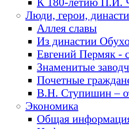
К 180-летию П.И. 
Люди, герои, династ
Аллея славы
Из династии Обух
Евгений Пермяк - 
Знаменитые заводч
Почетные граждан
В.Н. Ступишин – о
Экономика
Общая информаци