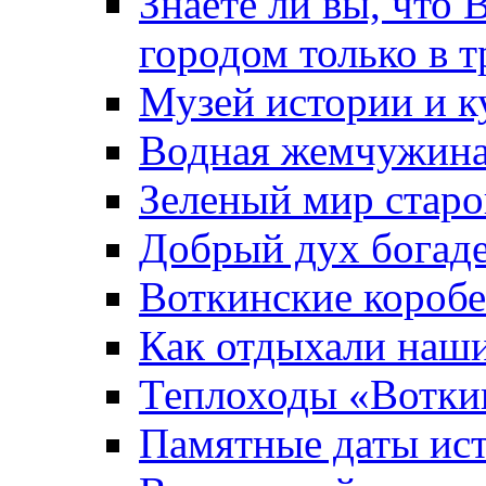
Знаете ли вы, что 
городом только в т
Музей истории и к
Водная жемчужин
Зеленый мир старо
Добрый дух богад
Воткинские короб
Как отдыхали наш
Теплоходы «Вотки
Памятные даты ис