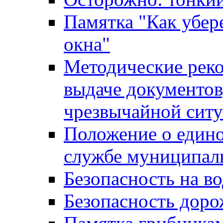
Памятка "Как убере
окна"
Методические рек
выдаче документов
чрезвычайной сит
Положение о един
службе муниципал
Безопасность на в
Безопасность дор