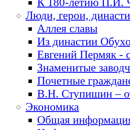
К 180-летию П.И. 
Люди, герои, династ
Аллея славы
Из династии Обух
Евгений Пермяк - 
Знаменитые заводч
Почетные граждан
В.Н. Ступишин – о
Экономика
Общая информаци