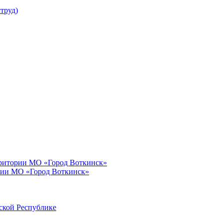
труд)
рритории МО «Город Воткинск»
рии МО «Город Воткинск»
ской Республике