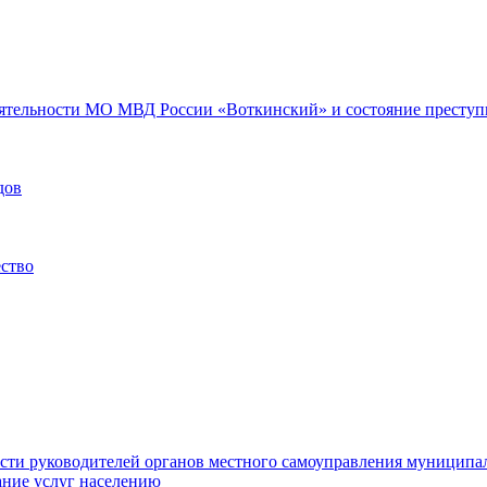
еятельности МО МВД России «Воткинский» и состояние преступн
дов
ество
ости руководителей органов местного самоуправления муниципа
ние услуг населению