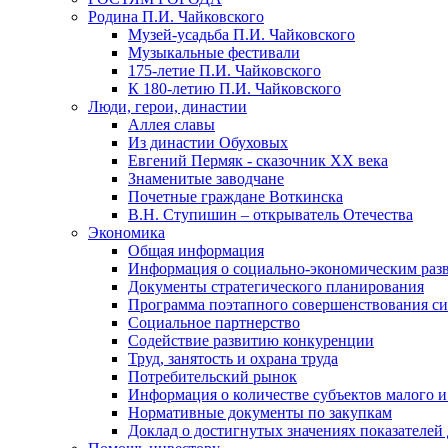
Родина П.И. Чайковского
Музей-усадьба П.И. Чайковского
Музыкальные фестивали
175-летие П.И. Чайковского
К 180-летию П.И. Чайковского
Люди, герои, династии
Аллея славы
Из династии Обуховых
Евгений Пермяк - сказочник XX века
Знаменитые заводчане
Почетные граждане Воткинска
В.Н. Ступишин – открыватель Отечества
Экономика
Общая информация
Информация о социально-экономическим раз
Документы стратегического планирования
Программа поэтапного совершенствования си
Социальное партнерство
Содействие развитию конкуренции
Труд, занятость и охрана труда
Потребительский рынок
Информация о количестве субъектов малого и
Нормативные документы по закупкам
Доклад о достигнутых значениях показателей