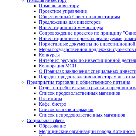
Помощь инвестору
Помощь инвестору
Проектное управление
Общественный Совет по инвестициям
Предложения для инвесторов
Инвестиционный меморандум
Сопровождение проектов по принципу "Oдно
Инвестиционные проекты реализуемые, план
Нормативные документы по инвестиционной д
Меры государственной поддержки субъектов 
Конкурсы
Интернет-ресурсы по инвестиционной деятел
Корпорация МСП
О Правилах заключения специальных инвест
Порядок предоставления инвесторам льготны
Предприятия торговли и общественного питания
Отдел потребительского рынка и предприним
Список продовольственных магазинов
Гостиницы
Кафе, бистро
Cписок рынков и ярмарок
Список непродовольственных магазинов
Социальная сфера
Образование
Медицинские организации города Воткинска