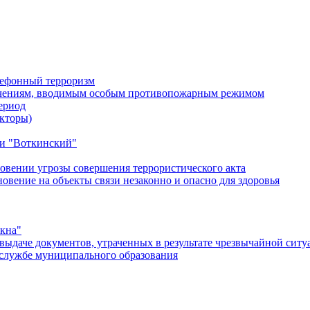
лефонный терроризм
ичениям, вводимым особым противопожарным режимом
ериод
кторы)
и "Воткинский"
овении угрозы совершения террористического акта
ение на объекты связи незаконно и опасно для здоровья
окна"
ыдаче документов, утраченных в результате чрезвычайной ситу
службе муниципального образования