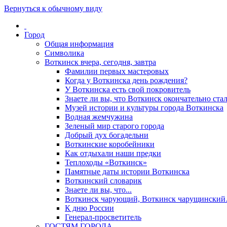
Вернуться к обычному виду
Город
Общая информация
Символика
Воткинск вчера, сегодня, завтра
Фамилии первых мастеровых
Когда у Воткинска день рождения?
У Воткинска есть свой покровитель
Знаете ли вы, что Воткинск окончательно стал
Музей истории и культуры города Воткинска
Водная жемчужина
Зеленый мир старого города
Добрый дух богадельни
Воткинские коробейники
Как отдыхали наши предки
Теплоходы «Воткинск»
Памятные даты истории Воткинска
Воткинский словарик
Знаете ли вы, что...
Воткинск чарующий, Воткинск чарущински
К дню России
Генерал-просветитель
ГОСТЯМ ГОРОДА