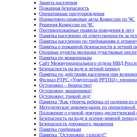
Защита населения
Пожарная безопасность
Оперативные предупреждения
Нормативно-правовые акты Комиссии по ЧС
Решения Комиссии по ЧС
Противопожарные правила поведения в лесу
Памятка населению об ответственности за те
Памятка населению по требованиям и огран
Памятка о пожарной безопасности в летний п
Опорные пункты милиции (участковые инспе
Памятка по мошенникам
Сайт Межмуниципального отдела МВД Росси
Безопасность на воде в летний период
Памятка по действиям населения при возникн
Филиал РТРС «Удмуртский РРТПЦ»: проникнов
Осторожно – бешенство!
Осторожно, мошенники!
Осторожно: тонкий лед!
Памятка "Как уберечь ребенка от падения из 
Методические рекомендации по оперативной в
Положение о единой дежурно-диспетчерской 
Безопасность на воде в осенне-зимний период
Безопасность дорожного движения
Памятка грибникам
Памятка "Осторожно, гололед!"