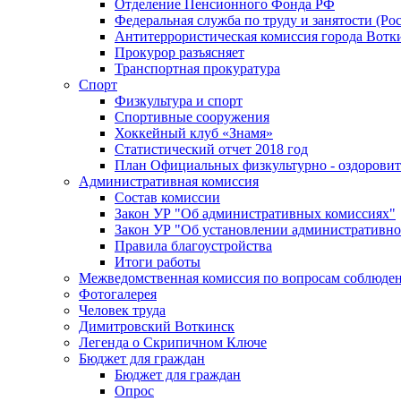
Отделение Пенсионного Фонда РФ
Федеральная служба по труду и занятости (Рос
Антитеррористическая комиссия города Вотк
Прокурор разъясняет
Транспортная прокуратура
Спорт
Физкультура и спорт
Спортивные сооружения
Хоккейный клуб «Знамя»
Статистический отчет 2018 год
План Официальных физкультурно - оздоровит
Административная комиссия
Состав комиссии
Закон УР "Об административных комиссиях"
Закон УР "Об установлении административно
Правила благоустройства
Итоги работы
Межведомственная комиссия по вопросам соблюдени
Фотогалерея
Человек труда
Димитровский Воткинск
Легенда о Скрипичном Ключе
Бюджет для граждан
Бюджет для граждан
Опрос