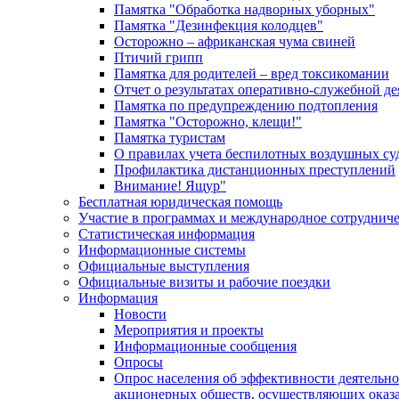
Памятка "Обработка надворных уборных"
Памятка "Дезинфекция колодцев"
Осторожно – африканская чума свиней
Птичий грипп
Памятка для родителей – вред токсикомании
Отчет о результатах оперативно-служебной д
Памятка по предупреждению подтопления
Памятка "Осторожно, клещи!"
Памятка туристам
О правилах учета беспилотных воздушных су
Профилактика дистанционных преступлений
Внимание! Ящур"
Бесплатная юридическая помощь
Участие в программах и международное сотруднич
Статистическая информация
Информационные системы
Официальные выступления
Официальные визиты и рабочие поездки
Информация
Новости
Мероприятия и проекты
Информационные сообщения
Опросы
Опрос населения об эффективности деятельн
акционерных обществ, осуществляющих оказа