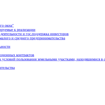
го окна"
ируемые к реализации
еятельности и гос.поддержка инвесторов
малого и среднего предпринимательства
ьности
иционных контрактов
х условий пользования земельными участками, находящимися в 
ательства