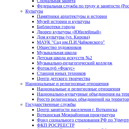
Социальная защита
Федеральная служба по труду и занятости (Рос
Культура
Памятники архитектуры и истории
Музей истории и культуры
Библиотеки города
Дворец культуры «Юбилейный»
Дом культуры (ул. Кирова)
МАУК "Сад им.П.И.Чайковского"
Общество художников
Музыкальная школа
Детская школа искусств №2
Музыкально-педагогический колледж
Фотоклуб «Фокус»
Станция юных техников
Центр детского творчества
Национальные и религиозные отношения
Национальные и религиозные отношения
Национально-культурные объединения на те
Реестр религиозных объединений на террито
Государственные службы
Центр занятости населения г. Воткинска
Воткинская Межрайонная прокуратура
Фонд социального страхования РФ по Удмурт
ФКП РОСРЕЕСТР