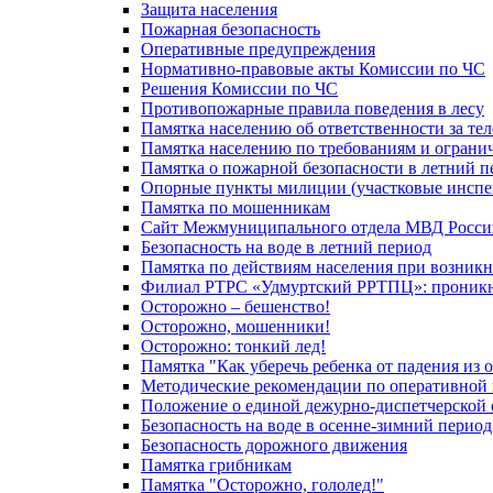
Защита населения
Пожарная безопасность
Оперативные предупреждения
Нормативно-правовые акты Комиссии по ЧС
Решения Комиссии по ЧС
Противопожарные правила поведения в лесу
Памятка населению об ответственности за те
Памятка населению по требованиям и огран
Памятка о пожарной безопасности в летний п
Опорные пункты милиции (участковые инспе
Памятка по мошенникам
Сайт Межмуниципального отдела МВД Росси
Безопасность на воде в летний период
Памятка по действиям населения при возникн
Филиал РТРС «Удмуртский РРТПЦ»: проникнов
Осторожно – бешенство!
Осторожно, мошенники!
Осторожно: тонкий лед!
Памятка "Как уберечь ребенка от падения из 
Методические рекомендации по оперативной в
Положение о единой дежурно-диспетчерской 
Безопасность на воде в осенне-зимний период
Безопасность дорожного движения
Памятка грибникам
Памятка "Осторожно, гололед!"