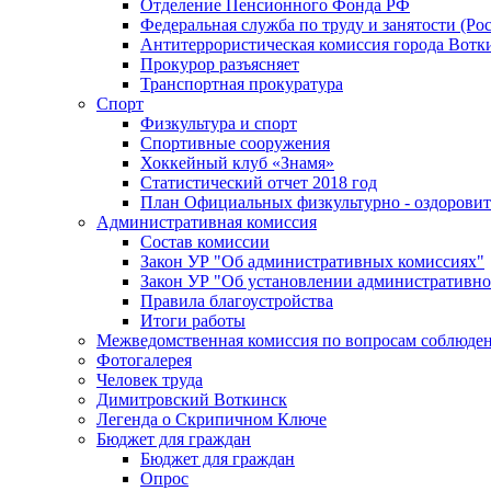
Отделение Пенсионного Фонда РФ
Федеральная служба по труду и занятости (Рос
Антитеррористическая комиссия города Вотк
Прокурор разъясняет
Транспортная прокуратура
Спорт
Физкультура и спорт
Спортивные сооружения
Хоккейный клуб «Знамя»
Статистический отчет 2018 год
План Официальных физкультурно - оздоровит
Административная комиссия
Состав комиссии
Закон УР "Об административных комиссиях"
Закон УР "Об установлении административно
Правила благоустройства
Итоги работы
Межведомственная комиссия по вопросам соблюдени
Фотогалерея
Человек труда
Димитровский Воткинск
Легенда о Скрипичном Ключе
Бюджет для граждан
Бюджет для граждан
Опрос