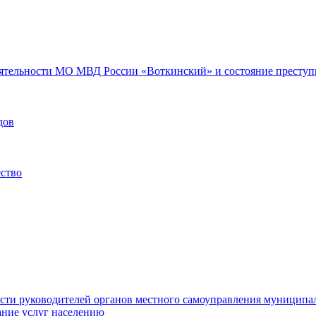
еятельности МО МВД России «Воткинский» и состояние преступн
дов
ество
ости руководителей органов местного самоуправления муниципа
ние услуг населению