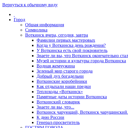
Вернуться к обычному виду
Город
Общая информация
Символика
Воткинск вчера, сегодня, завтра
Фамилии первых мастеровых
Когда у Воткинска день рождения?
У Воткинска есть свой покровитель
Знаете ли вы, что Воткинск окончательно стал
Музей истории и культуры города Воткинска
Водная жемчужина
Зеленый мир старого города
Добрый дух богадельни
Воткинские коробейники
Как отдыхали наши предки
Теплоходы «Воткинск»
Памятные даты истории Воткинска
Воткинский словарик
Знаете ли вы, что...
Воткинск чарующий, Воткинск чарущински
К дню России
Генерал-просветитель
ГОСТЯМ ГОРОДА