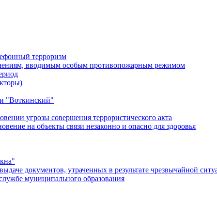
лефонный терроризм
ичениям, вводимым особым противопожарным режимом
ериод
кторы)
и "Воткинский"
овении угрозы совершения террористического акта
ение на объекты связи незаконно и опасно для здоровья
окна"
ыдаче документов, утраченных в результате чрезвычайной ситу
службе муниципального образования