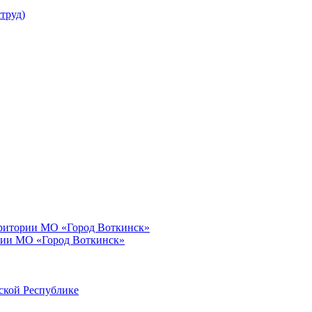
труд)
рритории МО «Город Воткинск»
рии МО «Город Воткинск»
ской Республике