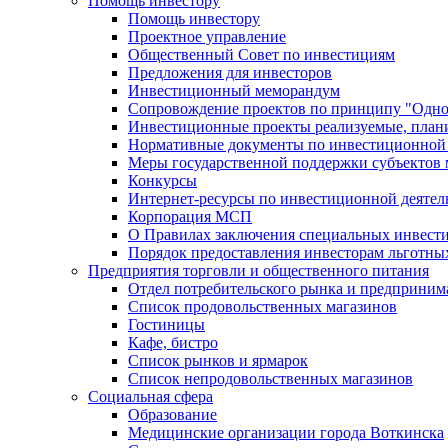
Помощь инвестору
Помощь инвестору
Проектное управление
Общественный Совет по инвестициям
Предложения для инвесторов
Инвестиционный меморандум
Сопровождение проектов по принципу "Oдно
Инвестиционные проекты реализуемые, план
Нормативные документы по инвестиционной д
Меры государственной поддержки субъектов 
Конкурсы
Интернет-ресурсы по инвестиционной деятел
Корпорация МСП
О Правилах заключения специальных инвест
Порядок предоставления инвесторам льготны
Предприятия торговли и общественного питания
Отдел потребительского рынка и предприним
Список продовольственных магазинов
Гостиницы
Кафе, бистро
Cписок рынков и ярмарок
Список непродовольственных магазинов
Социальная сфера
Образование
Медицинские организации города Воткинска