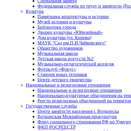
Социальная защита
Федеральная служба по труду и занятости (Рос
Культура
Памятники архитектуры и истории
Музей истории и культуры
Библиотеки города
Дворец культуры «Юбилейный»
Дом культуры (ул. Кирова)
МАУК "Сад им.П.И.Чайковского"
Общество художников
Музыкальная школа
Детская школа искусств №2
Музыкально-педагогический колледж
Фотоклуб «Фокус»
Станция юных техников
Центр детского творчества
Национальные и религиозные отношения
Национальные и религиозные отношения
Национально-культурные объединения на те
Реестр религиозных объединений на террито
Государственные службы
Центр занятости населения г. Воткинска
Воткинская Межрайонная прокуратура
Фонд социального страхования РФ по Удмурт
ФКП РОСРЕЕСТР