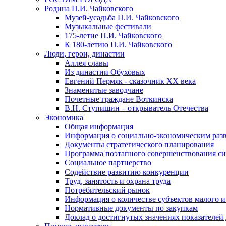
Родина П.И. Чайковского
Музей-усадьба П.И. Чайковского
Музыкальные фестивали
175-летие П.И. Чайковского
К 180-летию П.И. Чайковского
Люди, герои, династии
Аллея славы
Из династии Обуховых
Евгений Пермяк - сказочник XX века
Знаменитые заводчане
Почетные граждане Воткинска
В.Н. Ступишин – открыватель Отечества
Экономика
Общая информация
Информация о социально-экономическим раз
Документы стратегического планирования
Программа поэтапного совершенствования си
Социальное партнерство
Содействие развитию конкуренции
Труд, занятость и охрана труда
Потребительский рынок
Информация о количестве субъектов малого и
Нормативные документы по закупкам
Доклад о достигнутых значениях показателей