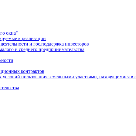
го окна"
ируемые к реализации
еятельности и гос.поддержка инвесторов
малого и среднего предпринимательства
ьности
иционных контрактов
х условий пользования земельными участками, находящимися в 
ательства