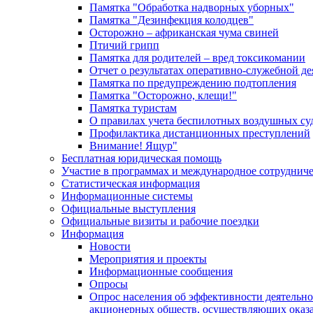
Памятка "Обработка надворных уборных"
Памятка "Дезинфекция колодцев"
Осторожно – африканская чума свиней
Птичий грипп
Памятка для родителей – вред токсикомании
Отчет о результатах оперативно-служебной д
Памятка по предупреждению подтопления
Памятка "Осторожно, клещи!"
Памятка туристам
О правилах учета беспилотных воздушных су
Профилактика дистанционных преступлений
Внимание! Ящур"
Бесплатная юридическая помощь
Участие в программах и международное сотруднич
Статистическая информация
Информационные системы
Официальные выступления
Официальные визиты и рабочие поездки
Информация
Новости
Мероприятия и проекты
Информационные сообщения
Опросы
Опрос населения об эффективности деятельн
акционерных обществ, осуществляющих оказа