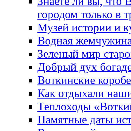
Знаете ли вы, что 
городом только в т
Музей истории и к
Водная жемчужин
Зеленый мир старо
Добрый дух богад
Воткинские короб
Как отдыхали наш
Теплоходы «Вотки
Памятные даты ис