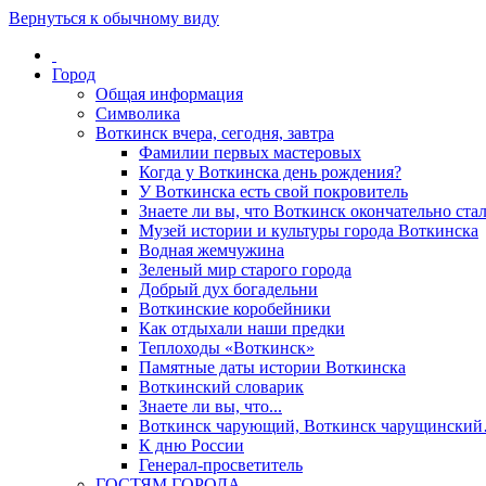
Вернуться к обычному виду
Город
Общая информация
Символика
Воткинск вчера, сегодня, завтра
Фамилии первых мастеровых
Когда у Воткинска день рождения?
У Воткинска есть свой покровитель
Знаете ли вы, что Воткинск окончательно стал
Музей истории и культуры города Воткинска
Водная жемчужина
Зеленый мир старого города
Добрый дух богадельни
Воткинские коробейники
Как отдыхали наши предки
Теплоходы «Воткинск»
Памятные даты истории Воткинска
Воткинский словарик
Знаете ли вы, что...
Воткинск чарующий, Воткинск чарущински
К дню России
Генерал-просветитель
ГОСТЯМ ГОРОДА