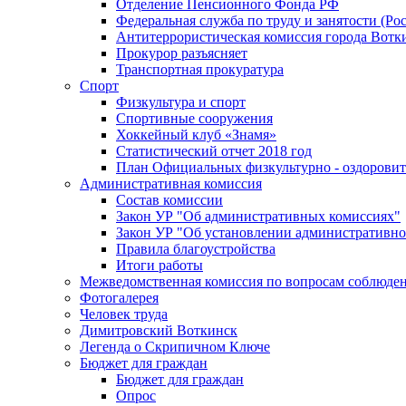
Отделение Пенсионного Фонда РФ
Федеральная служба по труду и занятости (Рос
Антитеррористическая комиссия города Вотк
Прокурор разъясняет
Транспортная прокуратура
Спорт
Физкультура и спорт
Спортивные сооружения
Хоккейный клуб «Знамя»
Статистический отчет 2018 год
План Официальных физкультурно - оздоровит
Административная комиссия
Состав комиссии
Закон УР "Об административных комиссиях"
Закон УР "Об установлении административно
Правила благоустройства
Итоги работы
Межведомственная комиссия по вопросам соблюдени
Фотогалерея
Человек труда
Димитровский Воткинск
Легенда о Скрипичном Ключе
Бюджет для граждан
Бюджет для граждан
Опрос