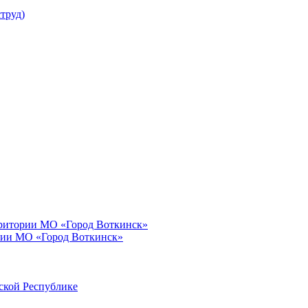
труд)
рритории МО «Город Воткинск»
рии МО «Город Воткинск»
ской Республике