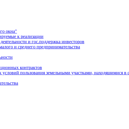
го окна"
ируемые к реализации
еятельности и гос.поддержка инвесторов
малого и среднего предпринимательства
ьности
иционных контрактов
х условий пользования земельными участками, находящимися в 
ательства