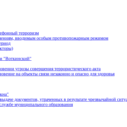
лефонный терроризм
ичениям, вводимым особым противопожарным режимом
ериод
кторы)
и "Воткинский"
овении угрозы совершения террористического акта
ение на объекты связи незаконно и опасно для здоровья
окна"
ыдаче документов, утраченных в результате чрезвычайной ситу
службе муниципального образования