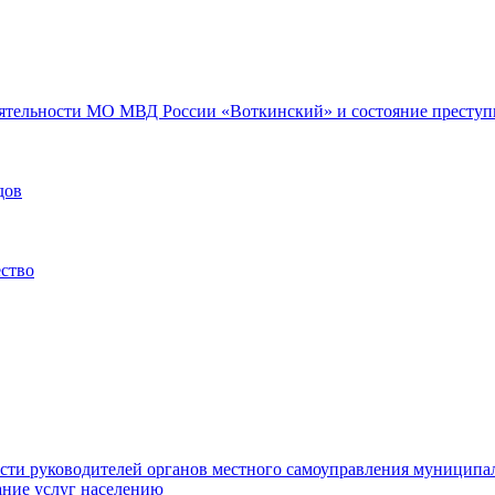
еятельности МО МВД России «Воткинский» и состояние преступн
дов
ество
ости руководителей органов местного самоуправления муниципа
ние услуг населению