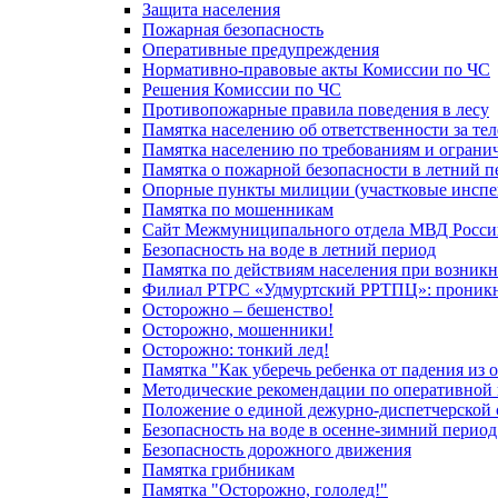
Защита населения
Пожарная безопасность
Оперативные предупреждения
Нормативно-правовые акты Комиссии по ЧС
Решения Комиссии по ЧС
Противопожарные правила поведения в лесу
Памятка населению об ответственности за те
Памятка населению по требованиям и огран
Памятка о пожарной безопасности в летний п
Опорные пункты милиции (участковые инспе
Памятка по мошенникам
Сайт Межмуниципального отдела МВД Росси
Безопасность на воде в летний период
Памятка по действиям населения при возникн
Филиал РТРС «Удмуртский РРТПЦ»: проникнов
Осторожно – бешенство!
Осторожно, мошенники!
Осторожно: тонкий лед!
Памятка "Как уберечь ребенка от падения из 
Методические рекомендации по оперативной в
Положение о единой дежурно-диспетчерской 
Безопасность на воде в осенне-зимний период
Безопасность дорожного движения
Памятка грибникам
Памятка "Осторожно, гололед!"