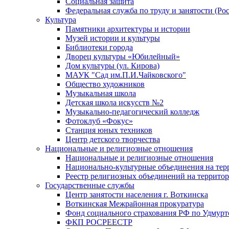
Социальная защита
Федеральная служба по труду и занятости (Рос
Культура
Памятники архитектуры и истории
Музей истории и культуры
Библиотеки города
Дворец культуры «Юбилейный»
Дом культуры (ул. Кирова)
МАУК "Сад им.П.И.Чайковского"
Общество художников
Музыкальная школа
Детская школа искусств №2
Музыкально-педагогический колледж
Фотоклуб «Фокус»
Станция юных техников
Центр детского творчества
Национальные и религиозные отношения
Национальные и религиозные отношения
Национально-культурные объединения на те
Реестр религиозных объединений на террито
Государственные службы
Центр занятости населения г. Воткинска
Воткинская Межрайонная прокуратура
Фонд социального страхования РФ по Удмурт
ФКП РОСРЕЕСТР