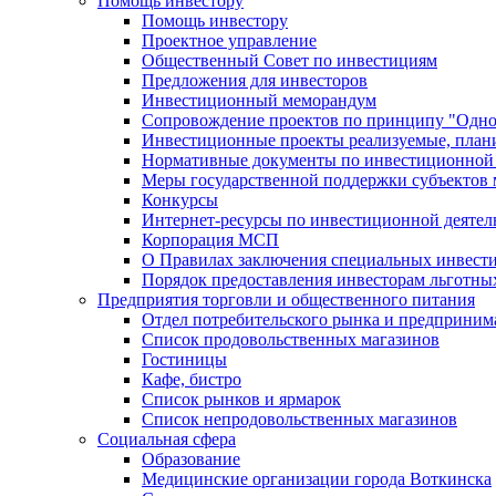
Помощь инвестору
Помощь инвестору
Проектное управление
Общественный Совет по инвестициям
Предложения для инвесторов
Инвестиционный меморандум
Сопровождение проектов по принципу "Oдно
Инвестиционные проекты реализуемые, план
Нормативные документы по инвестиционной д
Меры государственной поддержки субъектов 
Конкурсы
Интернет-ресурсы по инвестиционной деятел
Корпорация МСП
О Правилах заключения специальных инвест
Порядок предоставления инвесторам льготны
Предприятия торговли и общественного питания
Отдел потребительского рынка и предприним
Список продовольственных магазинов
Гостиницы
Кафе, бистро
Cписок рынков и ярмарок
Список непродовольственных магазинов
Социальная сфера
Образование
Медицинские организации города Воткинска