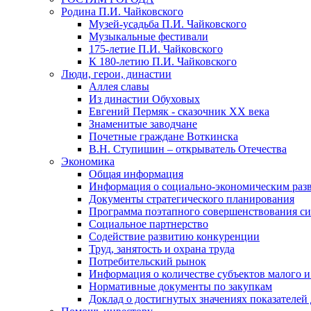
Родина П.И. Чайковского
Музей-усадьба П.И. Чайковского
Музыкальные фестивали
175-летие П.И. Чайковского
К 180-летию П.И. Чайковского
Люди, герои, династии
Аллея славы
Из династии Обуховых
Евгений Пермяк - сказочник XX века
Знаменитые заводчане
Почетные граждане Воткинска
В.Н. Ступишин – открыватель Отечества
Экономика
Общая информация
Информация о социально-экономическим раз
Документы стратегического планирования
Программа поэтапного совершенствования си
Социальное партнерство
Содействие развитию конкуренции
Труд, занятость и охрана труда
Потребительский рынок
Информация о количестве субъектов малого и
Нормативные документы по закупкам
Доклад о достигнутых значениях показателей