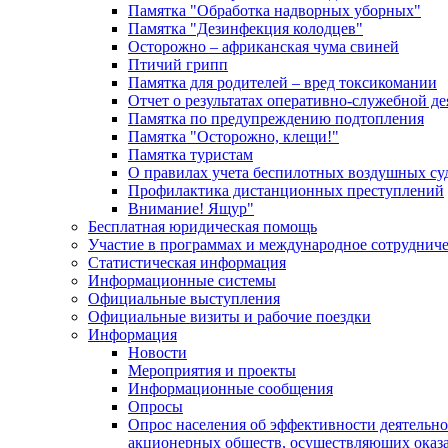
Памятка "Обработка надворных уборных"
Памятка "Дезинфекция колодцев"
Осторожно – африканская чума свиней
Птичий грипп
Памятка для родителей – вред токсикомании
Отчет о результатах оперативно-служебной д
Памятка по предупреждению подтопления
Памятка "Осторожно, клещи!"
Памятка туристам
О правилах учета беспилотных воздушных су
Профилактика дистанционных преступлений
Внимание! Ящур"
Бесплатная юридическая помощь
Участие в программах и международное сотруднич
Статистическая информация
Информационные системы
Официальные выступления
Официальные визиты и рабочие поездки
Информация
Новости
Мероприятия и проекты
Информационные сообщения
Опросы
Опрос населения об эффективности деятельн
акционерных обществ, осуществляющих оказа