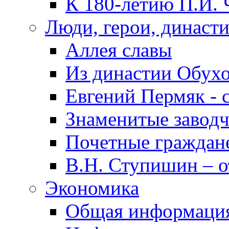
К 180-летию П.И. 
Люди, герои, династ
Аллея славы
Из династии Обух
Евгений Пермяк - 
Знаменитые заводч
Почетные граждан
В.Н. Ступишин – о
Экономика
Общая информаци