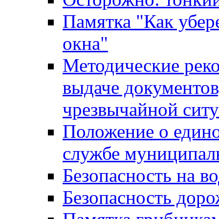
Памятка "Как убере
окна"
Методические рек
выдаче документов
чрезвычайной сит
Положение о един
службе муниципал
Безопасность на в
Безопасность дор