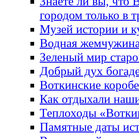
Знаете ли вы, что 
городом только в т
Музей истории и к
Водная жемчужин
Зеленый мир старо
Добрый дух богад
Воткинские короб
Как отдыхали наш
Теплоходы «Вотки
Памятные даты ис