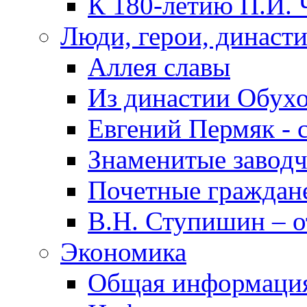
К 180-летию П.И. 
Люди, герои, династ
Аллея славы
Из династии Обух
Евгений Пермяк - 
Знаменитые заводч
Почетные граждан
В.Н. Ступишин – о
Экономика
Общая информаци