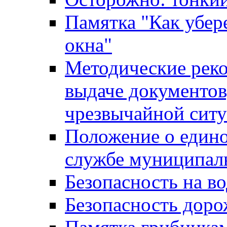
Памятка "Как убере
окна"
Методические рек
выдаче документов
чрезвычайной сит
Положение о един
службе муниципал
Безопасность на в
Безопасность дор