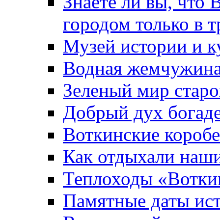
Знаете ли вы, что 
городом только в т
Музей истории и к
Водная жемчужин
Зеленый мир старо
Добрый дух богад
Воткинские короб
Как отдыхали наш
Теплоходы «Вотки
Памятные даты ис