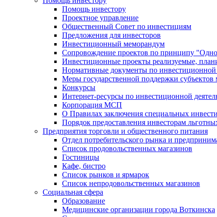
Помощь инвестору
Помощь инвестору
Проектное управление
Общественный Совет по инвестициям
Предложения для инвесторов
Инвестиционный меморандум
Сопровождение проектов по принципу "Oдно
Инвестиционные проекты реализуемые, план
Нормативные документы по инвестиционной д
Меры государственной поддержки субъектов 
Конкурсы
Интернет-ресурсы по инвестиционной деятел
Корпорация МСП
О Правилах заключения специальных инвест
Порядок предоставления инвесторам льготны
Предприятия торговли и общественного питания
Отдел потребительского рынка и предприним
Список продовольственных магазинов
Гостиницы
Кафе, бистро
Cписок рынков и ярмарок
Список непродовольственных магазинов
Социальная сфера
Образование
Медицинские организации города Воткинска