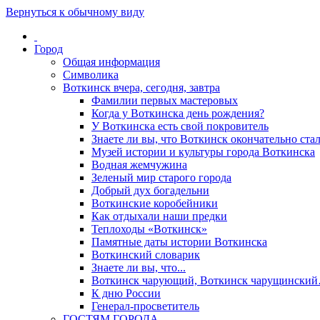
Вернуться к обычному виду
Город
Общая информация
Символика
Воткинск вчера, сегодня, завтра
Фамилии первых мастеровых
Когда у Воткинска день рождения?
У Воткинска есть свой покровитель
Знаете ли вы, что Воткинск окончательно стал
Музей истории и культуры города Воткинска
Водная жемчужина
Зеленый мир старого города
Добрый дух богадельни
Воткинские коробейники
Как отдыхали наши предки
Теплоходы «Воткинск»
Памятные даты истории Воткинска
Воткинский словарик
Знаете ли вы, что...
Воткинск чарующий, Воткинск чарущински
К дню России
Генерал-просветитель
ГОСТЯМ ГОРОДА