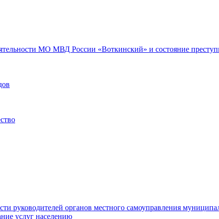
еятельности МО МВД России «Воткинский» и состояние преступн
дов
ество
ости руководителей органов местного самоуправления муниципа
ние услуг населению