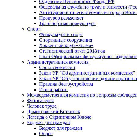
Отделение Пенсионного Фонда РФ
Федеральная служба по труду и занятости (Рос
Антитеррористическая комиссия города Вотк
Прокурор разъясняет
Транспортная прокуратура
Спорт
Физкультура и спорт
Спортивные сооружения
Хоккейный клуб «Знамя»
Статистический отчет 2018 год
План Официальных физкультурно - оздоровит
Административная комиссия
Состав комиссии
Закон УР "Об административных комиссиях"
Закон УР "Об установлении административно
Правила благоустройства
Итоги работы
Межведомственная комиссия по вопросам соблюдени
Фотогалерея
Человек труда
Димитровский Воткинск
Легенда о Скрипичном Ключе
Бюджет для граждан
Бюджет для граждан
Опрос