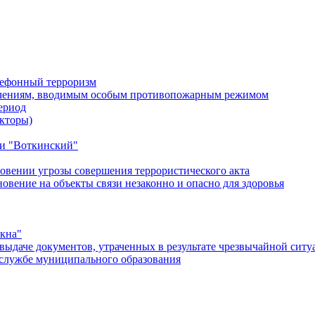
лефонный терроризм
ичениям, вводимым особым противопожарным режимом
ериод
кторы)
и "Воткинский"
овении угрозы совершения террористического акта
ение на объекты связи незаконно и опасно для здоровья
окна"
ыдаче документов, утраченных в результате чрезвычайной ситу
службе муниципального образования