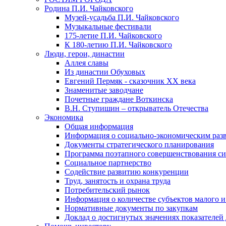
Родина П.И. Чайковского
Музей-усадьба П.И. Чайковского
Музыкальные фестивали
175-летие П.И. Чайковского
К 180-летию П.И. Чайковского
Люди, герои, династии
Аллея славы
Из династии Обуховых
Евгений Пермяк - сказочник XX века
Знаменитые заводчане
Почетные граждане Воткинска
В.Н. Ступишин – открыватель Отечества
Экономика
Общая информация
Информация о социально-экономическим раз
Документы стратегического планирования
Программа поэтапного совершенствования си
Социальное партнерство
Содействие развитию конкуренции
Труд, занятость и охрана труда
Потребительский рынок
Информация о количестве субъектов малого и
Нормативные документы по закупкам
Доклад о достигнутых значениях показателей