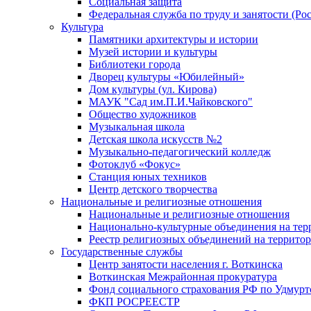
Социальная защита
Федеральная служба по труду и занятости (Рос
Культура
Памятники архитектуры и истории
Музей истории и культуры
Библиотеки города
Дворец культуры «Юбилейный»
Дом культуры (ул. Кирова)
МАУК "Сад им.П.И.Чайковского"
Общество художников
Музыкальная школа
Детская школа искусств №2
Музыкально-педагогический колледж
Фотоклуб «Фокус»
Станция юных техников
Центр детского творчества
Национальные и религиозные отношения
Национальные и религиозные отношения
Национально-культурные объединения на те
Реестр религиозных объединений на террито
Государственные службы
Центр занятости населения г. Воткинска
Воткинская Межрайонная прокуратура
Фонд социального страхования РФ по Удмурт
ФКП РОСРЕЕСТР