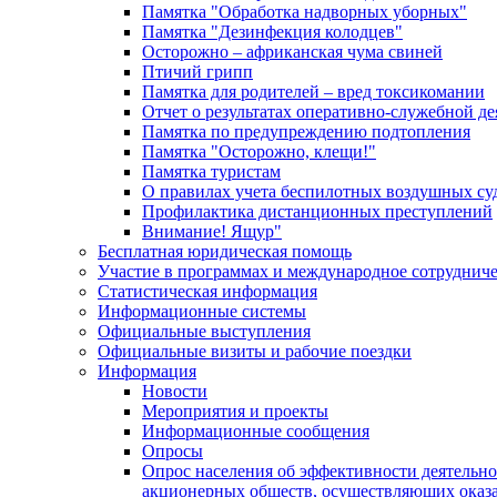
Памятка "Обработка надворных уборных"
Памятка "Дезинфекция колодцев"
Осторожно – африканская чума свиней
Птичий грипп
Памятка для родителей – вред токсикомании
Отчет о результатах оперативно-служебной д
Памятка по предупреждению подтопления
Памятка "Осторожно, клещи!"
Памятка туристам
О правилах учета беспилотных воздушных су
Профилактика дистанционных преступлений
Внимание! Ящур"
Бесплатная юридическая помощь
Участие в программах и международное сотруднич
Статистическая информация
Информационные системы
Официальные выступления
Официальные визиты и рабочие поездки
Информация
Новости
Мероприятия и проекты
Информационные сообщения
Опросы
Опрос населения об эффективности деятельн
акционерных обществ, осуществляющих оказа