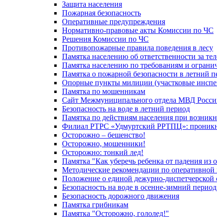
Защита населения
Пожарная безопасность
Оперативные предупреждения
Нормативно-правовые акты Комиссии по ЧС
Решения Комиссии по ЧС
Противопожарные правила поведения в лесу
Памятка населению об ответственности за те
Памятка населению по требованиям и огран
Памятка о пожарной безопасности в летний п
Опорные пункты милиции (участковые инспе
Памятка по мошенникам
Сайт Межмуниципального отдела МВД Росси
Безопасность на воде в летний период
Памятка по действиям населения при возникн
Филиал РТРС «Удмуртский РРТПЦ»: проникнов
Осторожно – бешенство!
Осторожно, мошенники!
Осторожно: тонкий лед!
Памятка "Как уберечь ребенка от падения из 
Методические рекомендации по оперативной в
Положение о единой дежурно-диспетчерской 
Безопасность на воде в осенне-зимний период
Безопасность дорожного движения
Памятка грибникам
Памятка "Осторожно, гололед!"