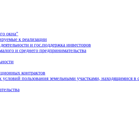
го окна"
ируемые к реализации
еятельности и гос.поддержка инвесторов
малого и среднего предпринимательства
ьности
иционных контрактов
х условий пользования земельными участками, находящимися в 
ательства