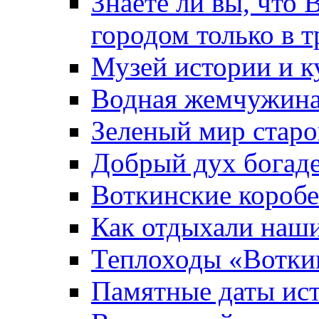
Знаете ли вы, что 
городом только в т
Музей истории и к
Водная жемчужин
Зеленый мир старо
Добрый дух богад
Воткинские короб
Как отдыхали наш
Теплоходы «Вотки
Памятные даты ис