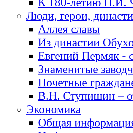
К 180-летию П.И. 
Люди, герои, династ
Аллея славы
Из династии Обух
Евгений Пермяк - 
Знаменитые заводч
Почетные граждан
В.Н. Ступишин – о
Экономика
Общая информаци