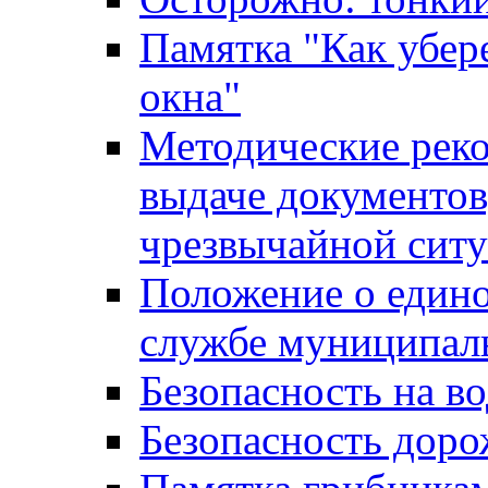
Памятка "Как убере
окна"
Методические рек
выдаче документов
чрезвычайной сит
Положение о един
службе муниципал
Безопасность на в
Безопасность дор