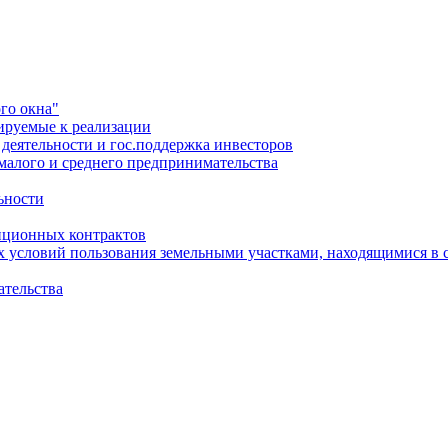
го окна"
ируемые к реализации
еятельности и гос.поддержка инвесторов
малого и среднего предпринимательства
ьности
иционных контрактов
х условий пользования земельными участками, находящимися в 
ательства