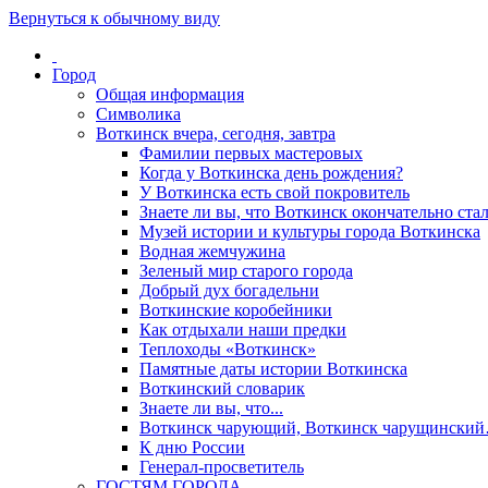
Вернуться к обычному виду
Город
Общая информация
Символика
Воткинск вчера, сегодня, завтра
Фамилии первых мастеровых
Когда у Воткинска день рождения?
У Воткинска есть свой покровитель
Знаете ли вы, что Воткинск окончательно стал
Музей истории и культуры города Воткинска
Водная жемчужина
Зеленый мир старого города
Добрый дух богадельни
Воткинские коробейники
Как отдыхали наши предки
Теплоходы «Воткинск»
Памятные даты истории Воткинска
Воткинский словарик
Знаете ли вы, что...
Воткинск чарующий, Воткинск чарущински
К дню России
Генерал-просветитель
ГОСТЯМ ГОРОДА