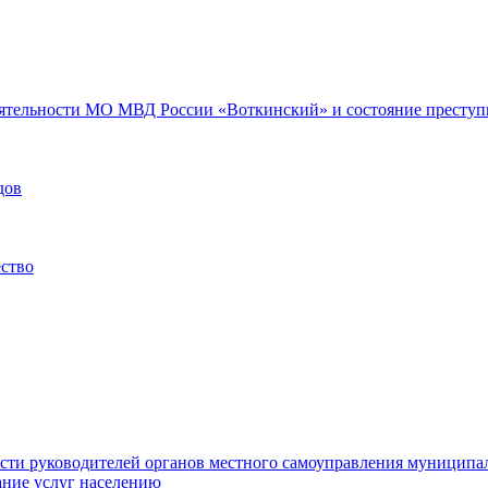
еятельности МО МВД России «Воткинский» и состояние преступн
дов
ество
ости руководителей органов местного самоуправления муниципа
ние услуг населению