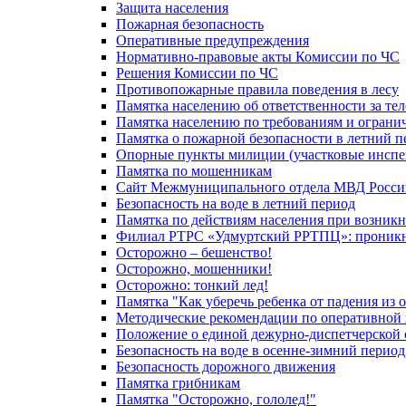
Защита населения
Пожарная безопасность
Оперативные предупреждения
Нормативно-правовые акты Комиссии по ЧС
Решения Комиссии по ЧС
Противопожарные правила поведения в лесу
Памятка населению об ответственности за те
Памятка населению по требованиям и огран
Памятка о пожарной безопасности в летний п
Опорные пункты милиции (участковые инспе
Памятка по мошенникам
Сайт Межмуниципального отдела МВД Росси
Безопасность на воде в летний период
Памятка по действиям населения при возникн
Филиал РТРС «Удмуртский РРТПЦ»: проникнов
Осторожно – бешенство!
Осторожно, мошенники!
Осторожно: тонкий лед!
Памятка "Как уберечь ребенка от падения из 
Методические рекомендации по оперативной в
Положение о единой дежурно-диспетчерской 
Безопасность на воде в осенне-зимний период
Безопасность дорожного движения
Памятка грибникам
Памятка "Осторожно, гололед!"