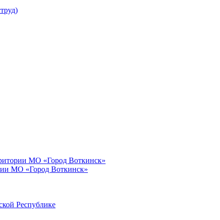
труд)
рритории МО «Город Воткинск»
рии МО «Город Воткинск»
ской Республике