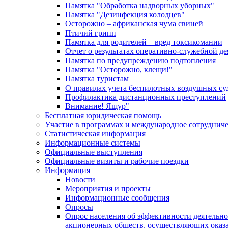
Памятка "Обработка надворных уборных"
Памятка "Дезинфекция колодцев"
Осторожно – африканская чума свиней
Птичий грипп
Памятка для родителей – вред токсикомании
Отчет о результатах оперативно-служебной д
Памятка по предупреждению подтопления
Памятка "Осторожно, клещи!"
Памятка туристам
О правилах учета беспилотных воздушных су
Профилактика дистанционных преступлений
Внимание! Ящур"
Бесплатная юридическая помощь
Участие в программах и международное сотруднич
Статистическая информация
Информационные системы
Официальные выступления
Официальные визиты и рабочие поездки
Информация
Новости
Мероприятия и проекты
Информационные сообщения
Опросы
Опрос населения об эффективности деятельн
акционерных обществ, осуществляющих оказа