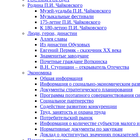
Родина П.И. Чайковского
Музей-усадьба П.И. Чайковского
Музыкальные фестивали
175-летие П.И. Чайковского
К 180-летию П.И. Чайковского
Люди, герои, династии
Аллея славы
Из династии Обуховых
Евгений Пермяк - сказочник XX века
Знаменитые заводчане
Почетные граждане Воткинска
В.Н. Ступишин – открыватель Отечества
Экономика
Общая информация
Информация о социально-экономическим раз
Документы стратегического планирования
Программа поэтапного совершенствования си
Социальное партнерство
Содействие развитию конкуренции
Труд, занятость и охрана труда
Потребительский рынок
Информация о количестве субъектов малого и
Нормативные документы по закупкам
Доклад о достигнутых значениях показателей