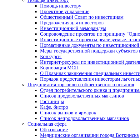
Помощь инвестору
Помощь инвестору
Проектное управление
Общественный Совет по инвестициям
Предложения для инвесторов
Инвестиционный меморандум
Сопровождение проектов по принципу "Oдно
Инвестиционные проекты реализуемые, план
Нормативные документы по инвестиционной д
Меры государственной поддержки субъектов 
Конкурсы
Интернет-ресурсы по инвестиционной деятел
Корпорация МСП
О Правилах заключения специальных инвест
Порядок предоставления инвесторам льготны
Предприятия торговли и общественного питания
Отдел потребительского рынка и предприним
Список продовольственных магазинов
Гостиницы
Кафе, бистро
Cписок рынков и ярмарок
Список непродовольственных магазинов
Социальная сфера
Образование
Медицинские организации города Воткинска