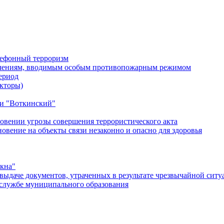
лефонный терроризм
ичениям, вводимым особым противопожарным режимом
ериод
кторы)
и "Воткинский"
овении угрозы совершения террористического акта
ение на объекты связи незаконно и опасно для здоровья
окна"
ыдаче документов, утраченных в результате чрезвычайной ситу
службе муниципального образования