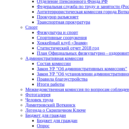
Отделение Пенсионного Фонда РФ
Федеральная служба по труду и занятости (Рос
Антитеррористическая комиссия города Вотк
Прокурор разъясняет
Транспортная прокуратура
Спорт
Физкультура и спорт
Спортивные сооружения
Хоккейный клуб «Знамя»
Статистический отчет 2018 год
План Официальных физкультурно - оздоровит
Административная комиссия
Состав комиссии
Закон УР "Об административных комиссиях"
Закон УР "Об установлении административно
Правила благоустройства
Итоги работы
Межведомственная комиссия по вопросам соблюдени
Фотогалерея
Человек труда
Димитровский Воткинск
Легенда о Скрипичном Ключе
Бюджет для граждан
Бюджет для граждан
Опрос