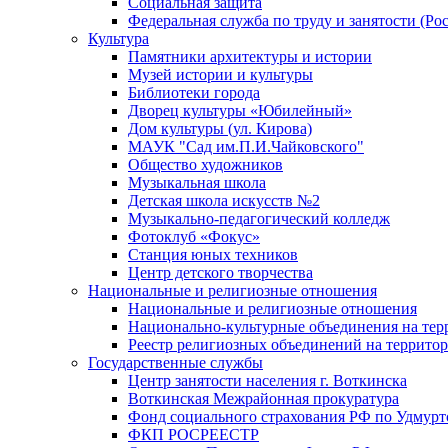
Социальная защита
Федеральная служба по труду и занятости (Рос
Культура
Памятники архитектуры и истории
Музей истории и культуры
Библиотеки города
Дворец культуры «Юбилейный»
Дом культуры (ул. Кирова)
МАУК "Сад им.П.И.Чайковского"
Общество художников
Музыкальная школа
Детская школа искусств №2
Музыкально-педагогический колледж
Фотоклуб «Фокус»
Станция юных техников
Центр детского творчества
Национальные и религиозные отношения
Национальные и религиозные отношения
Национально-культурные объединения на те
Реестр религиозных объединений на террито
Государственные службы
Центр занятости населения г. Воткинска
Воткинская Межрайонная прокуратура
Фонд социального страхования РФ по Удмурт
ФКП РОСРЕЕСТР