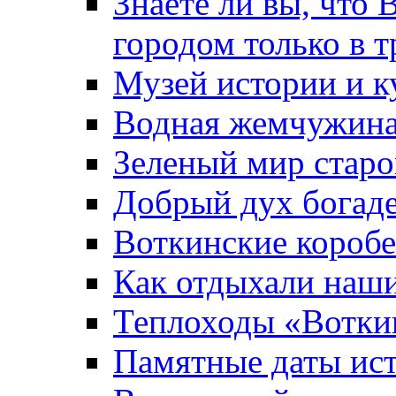
Знаете ли вы, что 
городом только в т
Музей истории и к
Водная жемчужин
Зеленый мир старо
Добрый дух богад
Воткинские короб
Как отдыхали наш
Теплоходы «Вотки
Памятные даты ис