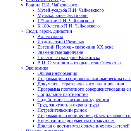
Родина П.И. Чайковского
Музей-усадьба П.И. Чайковского
Музыкальные фестивали
175-летие П.И. Чайковского
К 180-летию П.И. Чайковского
Люди, герои, династии
Аллея славы
Из династии Обуховых
Евгений Пермяк - сказочник XX века
Знаменитые заводчане
Почетные граждане Воткинска
В.Н. Ступишин – открыватель Отечества
Экономика
Общая информация
Информация о социально-экономическим раз
Документы стратегического планирования
Программа поэтапного совершенствования си
Социальное партнерство
Содействие развитию конкуренции
Труд, занятость и охрана труда
Потребительский рынок
Информация о количестве субъектов малого и
Нормативные документы по закупкам
Доклад о достигнутых значениях показателей