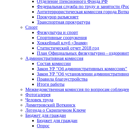
Отделение Пенсионного Фонда РФ
Федеральная служба по труду и занятости (Рос
Антитеррористическая комиссия города Вотк
Прокурор разъясняет
Транспортная прокуратура
Спорт
Физкультура и спорт
Спортивные сооружения
Хоккейный клуб «Знамя»
Статистический отчет 2018 год
План Официальных физкультурно - оздоровит
Административная комиссия
Состав комиссии
Закон УР "Об административных комиссиях"
Закон УР "Об установлении административно
Правила благоустройства
Итоги работы
Межведомственная комиссия по вопросам соблюдени
Фотогалерея
Человек труда
Димитровский Воткинск
Легенда о Скрипичном Ключе
Бюджет для граждан
Бюджет для граждан
Опрос