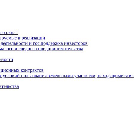
го окна"
ируемые к реализации
еятельности и гос.поддержка инвесторов
малого и среднего предпринимательства
ьности
иционных контрактов
х условий пользования земельными участками, находящимися в 
ательства