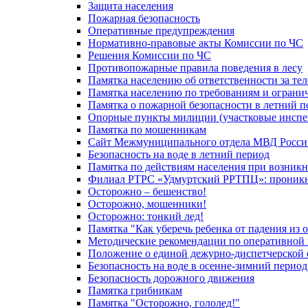
Защита населения
Пожарная безопасность
Оперативные предупреждения
Нормативно-правовые акты Комиссии по ЧС
Решения Комиссии по ЧС
Противопожарные правила поведения в лесу
Памятка населению об ответственности за те
Памятка населению по требованиям и огран
Памятка о пожарной безопасности в летний п
Опорные пункты милиции (участковые инспе
Памятка по мошенникам
Сайт Межмуниципального отдела МВД Росси
Безопасность на воде в летний период
Памятка по действиям населения при возникн
Филиал РТРС «Удмуртский РРТПЦ»: проникнов
Осторожно – бешенство!
Осторожно, мошенники!
Осторожно: тонкий лед!
Памятка "Как уберечь ребенка от падения из 
Методические рекомендации по оперативной в
Положение о единой дежурно-диспетчерской 
Безопасность на воде в осенне-зимний период
Безопасность дорожного движения
Памятка грибникам
Памятка "Осторожно, гололед!"