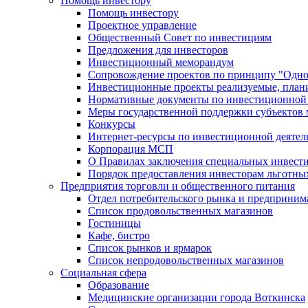
Помощь инвестору
Помощь инвестору
Проектное управление
Общественный Совет по инвестициям
Предложения для инвесторов
Инвестиционный меморандум
Сопровождение проектов по принципу "Oдно
Инвестиционные проекты реализуемые, план
Нормативные документы по инвестиционной д
Меры государственной поддержки субъектов 
Конкурсы
Интернет-ресурсы по инвестиционной деятел
Корпорация МСП
О Правилах заключения специальных инвест
Порядок предоставления инвесторам льготны
Предприятия торговли и общественного питания
Отдел потребительского рынка и предприним
Список продовольственных магазинов
Гостиницы
Кафе, бистро
Cписок рынков и ярмарок
Список непродовольственных магазинов
Социальная сфера
Образование
Медицинские организации города Воткинска