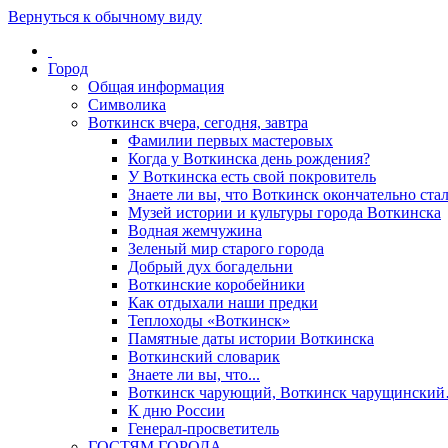
Вернуться к обычному виду
Город
Общая информация
Символика
Воткинск вчера, сегодня, завтра
Фамилии первых мастеровых
Когда у Воткинска день рождения?
У Воткинска есть свой покровитель
Знаете ли вы, что Воткинск окончательно стал
Музей истории и культуры города Воткинска
Водная жемчужина
Зеленый мир старого города
Добрый дух богадельни
Воткинские коробейники
Как отдыхали наши предки
Теплоходы «Воткинск»
Памятные даты истории Воткинска
Воткинский словарик
Знаете ли вы, что...
Воткинск чарующий, Воткинск чарущински
К дню России
Генерал-просветитель
ГОСТЯМ ГОРОДА