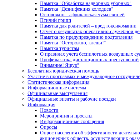
Памятка "Обработка надворных уборных"
Памятка "Дезинфекция колодцев"
Осторожно – африканская чума свиней
Птичий грипп
Памятка для родителей – вред токсикомании
Отчет о результатах оперативно-служебной д
Памятка по предупреждению подтопления
Памятка "Осторожно, клещи!"
Памятка туристам
О правилах учета беспилотных воздушных су
Профилактика дистанционных преступлений
Внимание! Ящур"
Бесплатная юридическая помощь
Участие в программах и международное сотруднич
Статистическая информация
Информационные системы
Официальные выступления
Официальные визиты и рабочие поездки
Информация
Новости
Мероприятия и проекты
Информационные сообщения
Опросы
Опрос населения об эффективности деятельн
акционерных обществ, осуществляющих оказа