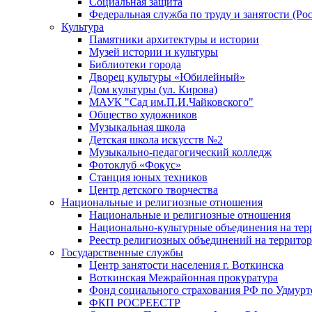
Социальная защита
Федеральная служба по труду и занятости (Рос
Культура
Памятники архитектуры и истории
Музей истории и культуры
Библиотеки города
Дворец культуры «Юбилейный»
Дом культуры (ул. Кирова)
МАУК "Сад им.П.И.Чайковского"
Общество художников
Музыкальная школа
Детская школа искусств №2
Музыкально-педагогический колледж
Фотоклуб «Фокус»
Станция юных техников
Центр детского творчества
Национальные и религиозные отношения
Национальные и религиозные отношения
Национально-культурные объединения на те
Реестр религиозных объединений на террито
Государственные службы
Центр занятости населения г. Воткинска
Воткинская Межрайонная прокуратура
Фонд социального страхования РФ по Удмурт
ФКП РОСРЕЕСТР