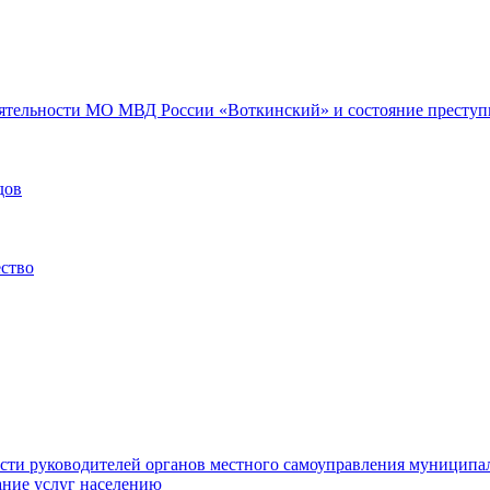
еятельности МО МВД России «Воткинский» и состояние преступн
дов
ество
ости руководителей органов местного самоуправления муниципа
ние услуг населению