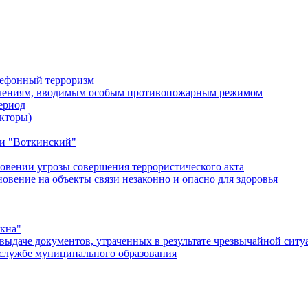
лефонный терроризм
ичениям, вводимым особым противопожарным режимом
ериод
кторы)
и "Воткинский"
овении угрозы совершения террористического акта
ение на объекты связи незаконно и опасно для здоровья
окна"
ыдаче документов, утраченных в результате чрезвычайной ситу
службе муниципального образования