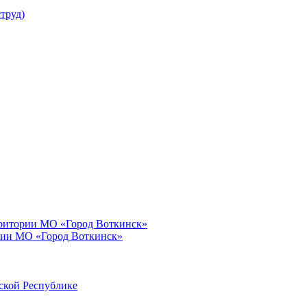
труд)
рритории МО «Город Воткинск»
рии МО «Город Воткинск»
ской Республике