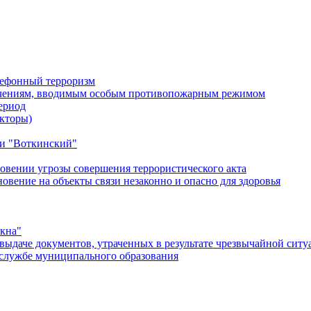
лефонный терроризм
ичениям, вводимым особым противопожарным режимом
ериод
кторы)
и "Воткинский"
овении угрозы совершения террористического акта
ение на объекты связи незаконно и опасно для здоровья
окна"
ыдаче документов, утраченных в результате чрезвычайной ситу
службе муниципального образования