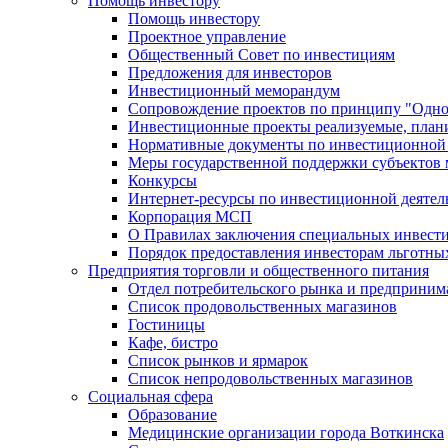
Помощь инвестору
Помощь инвестору
Проектное управление
Общественный Совет по инвестициям
Предложения для инвесторов
Инвестиционный меморандум
Сопровождение проектов по принципу "Oдно
Инвестиционные проекты реализуемые, план
Нормативные документы по инвестиционной д
Меры государственной поддержки субъектов 
Конкурсы
Интернет-ресурсы по инвестиционной деятел
Корпорация МСП
О Правилах заключения специальных инвест
Порядок предоставления инвесторам льготны
Предприятия торговли и общественного питания
Отдел потребительского рынка и предприним
Список продовольственных магазинов
Гостиницы
Кафе, бистро
Cписок рынков и ярмарок
Список непродовольственных магазинов
Социальная сфера
Образование
Медицинские организации города Воткинска