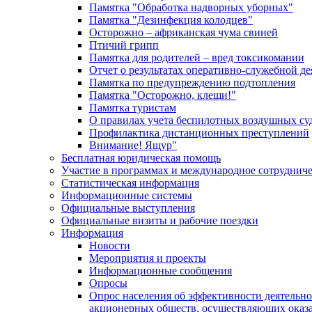
Памятка "Обработка надворных уборных"
Памятка "Дезинфекция колодцев"
Осторожно – африканская чума свиней
Птичий грипп
Памятка для родителей – вред токсикомании
Отчет о результатах оперативно-служебной д
Памятка по предупреждению подтопления
Памятка "Осторожно, клещи!"
Памятка туристам
О правилах учета беспилотных воздушных су
Профилактика дистанционных преступлений
Внимание! Ящур"
Бесплатная юридическая помощь
Участие в программах и международное сотруднич
Статистическая информация
Информационные системы
Официальные выступления
Официальные визиты и рабочие поездки
Информация
Новости
Мероприятия и проекты
Информационные сообщения
Опросы
Опрос населения об эффективности деятельн
акционерных обществ, осуществляющих оказа