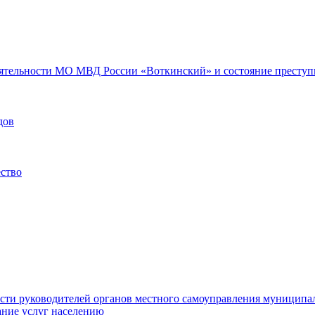
еятельности МО МВД России «Воткинский» и состояние преступн
дов
ество
ости руководителей органов местного самоуправления муниципа
ние услуг населению