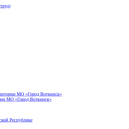
труд)
рритории МО «Город Воткинск»
рии МО «Город Воткинск»
ской Республике