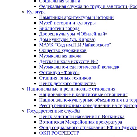
Социальная защита
Федеральная служба по труду и занятости (Рос
Культура
Памятники архитектуры и истории
Музей истории и культуры
Библиотеки города
Дворец культуры «Юбилейный»
Дом культуры (ул. Кирова)
МАУК "Сад им.П.И.Чайковского"
Общество художников
Музыкальная школа
Детская школа искусств №2
Музыкально-педагогический колледж
Фотоклуб «Фокус»
Станция юных техников
Центр детского творчества
Национальные и религиозные отношения
Национальные и религиозные отношения
Национально-культурные объединения на те
Реестр религиозных объединений на террито
Государственные службы
Центр занятости населения г. Воткинска
Воткинская Межрайонная прокуратура
Фонд социального страхования РФ по Удмурт
ФКП РОСРЕЕСТР