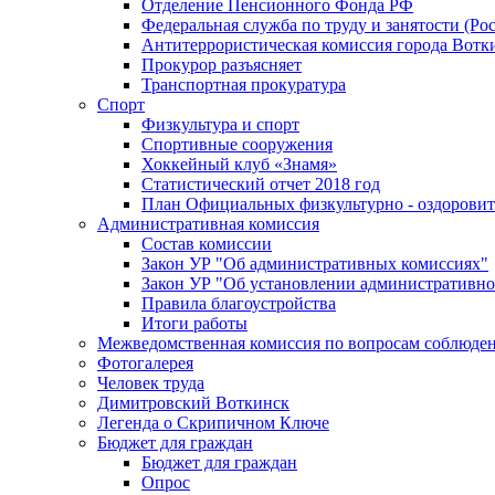
Отделение Пенсионного Фонда РФ
Федеральная служба по труду и занятости (Рос
Антитеррористическая комиссия города Вотк
Прокурор разъясняет
Транспортная прокуратура
Спорт
Физкультура и спорт
Спортивные сооружения
Хоккейный клуб «Знамя»
Статистический отчет 2018 год
План Официальных физкультурно - оздоровит
Административная комиссия
Состав комиссии
Закон УР "Об административных комиссиях"
Закон УР "Об установлении административно
Правила благоустройства
Итоги работы
Межведомственная комиссия по вопросам соблюдени
Фотогалерея
Человек труда
Димитровский Воткинск
Легенда о Скрипичном Ключе
Бюджет для граждан
Бюджет для граждан
Опрос