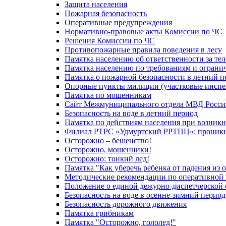
Защита населения
Пожарная безопасность
Оперативные предупреждения
Нормативно-правовые акты Комиссии по ЧС
Решения Комиссии по ЧС
Противопожарные правила поведения в лесу
Памятка населению об ответственности за те
Памятка населению по требованиям и огран
Памятка о пожарной безопасности в летний п
Опорные пункты милиции (участковые инспе
Памятка по мошенникам
Сайт Межмуниципального отдела МВД Росси
Безопасность на воде в летний период
Памятка по действиям населения при возникн
Филиал РТРС «Удмуртский РРТПЦ»: проникнов
Осторожно – бешенство!
Осторожно, мошенники!
Осторожно: тонкий лед!
Памятка "Как уберечь ребенка от падения из 
Методические рекомендации по оперативной в
Положение о единой дежурно-диспетчерской 
Безопасность на воде в осенне-зимний период
Безопасность дорожного движения
Памятка грибникам
Памятка "Осторожно, гололед!"