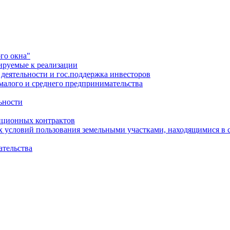
го окна"
ируемые к реализации
еятельности и гос.поддержка инвесторов
малого и среднего предпринимательства
ьности
иционных контрактов
х условий пользования земельными участками, находящимися в 
ательства