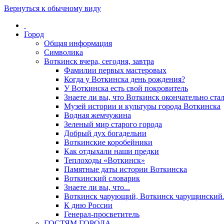
Вернуться к обычному виду
Город
Общая информация
Символика
Воткинск вчера, сегодня, завтра
Фамилии первых мастеровых
Когда у Воткинска день рождения?
У Воткинска есть свой покровитель
Знаете ли вы, что Воткинск окончательно стал
Музей истории и культуры города Воткинска
Водная жемчужина
Зеленый мир старого города
Добрый дух богадельни
Воткинские коробейники
Как отдыхали наши предки
Теплоходы «Воткинск»
Памятные даты истории Воткинска
Воткинский словарик
Знаете ли вы, что...
Воткинск чарующий, Воткинск чарущински
К дню России
Генерал-просветитель
ГОСТЯМ ГОРОДА