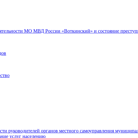
еятельности МО МВД России «Воткинский» и состояние преступн
дов
ество
ости руководителей органов местного самоуправления муниципа
ние услуг населению