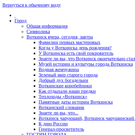
Вернуться к обычному виду
Город
Общая информация
Символика
Воткинск вчера, сегодня, завтра
Фамилии первых мастеровых
Когда у Воткинска день рождения?
У Воткинска есть свой покровитель
Знаете ли вы, что Воткинск окончательно стал
Музей истории и культуры города Воткинска
Водная жемчужина
Зеленый мир старого города
Добрый дух богадельни
Воткинские коробейники
Как отдыхали наши предки
Теплоходы «Воткинск»
Памятные даты истории Воткинска
Воткинский словарик
Знаете ли вы, что...
Воткинск чарующий, Воткинск чарущински
К дню России
Генерал-просветитель
ГОСТЯМ ГОРОДА