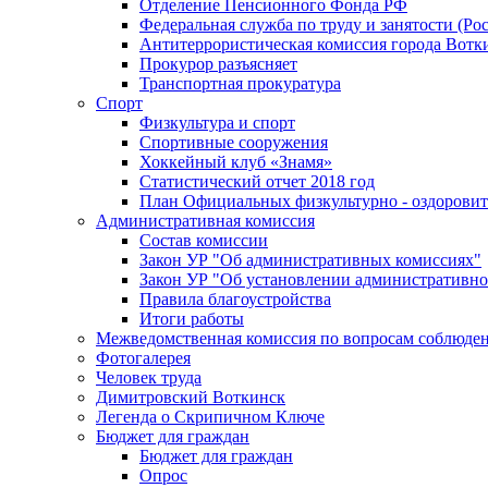
Отделение Пенсионного Фонда РФ
Федеральная служба по труду и занятости (Рос
Антитеррористическая комиссия города Вотк
Прокурор разъясняет
Транспортная прокуратура
Спорт
Физкультура и спорт
Спортивные сооружения
Хоккейный клуб «Знамя»
Статистический отчет 2018 год
План Официальных физкультурно - оздоровит
Административная комиссия
Состав комиссии
Закон УР "Об административных комиссиях"
Закон УР "Об установлении административно
Правила благоустройства
Итоги работы
Межведомственная комиссия по вопросам соблюдени
Фотогалерея
Человек труда
Димитровский Воткинск
Легенда о Скрипичном Ключе
Бюджет для граждан
Бюджет для граждан
Опрос