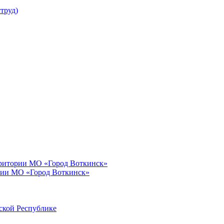
труд)
рритории МО «Город Воткинск»
рии МО «Город Воткинск»
ской Республике