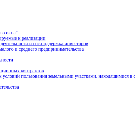
го окна"
ируемые к реализации
еятельности и гос.поддержка инвесторов
малого и среднего предпринимательства
ьности
иционных контрактов
х условий пользования земельными участками, находящимися в 
ательства