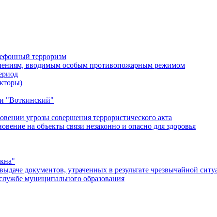
лефонный терроризм
ичениям, вводимым особым противопожарным режимом
ериод
кторы)
и "Воткинский"
овении угрозы совершения террористического акта
ение на объекты связи незаконно и опасно для здоровья
окна"
ыдаче документов, утраченных в результате чрезвычайной ситу
службе муниципального образования