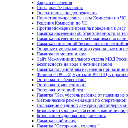
Защита населения
Пожарная безопасность
Оперативные предупреждения
Нормативно-правовые акты Комиссии по ЧС
Решения Комиссии по ЧС
Противопожарные правила поведения в лесу
Памятка населению об ответственности за те
Памятка населению по требованиям и огран
Памятка о пожарной безопасности в летний п
Опорные пункты милиции (участковые инспе
Памятка по мошенникам
Сайт Межмуниципального отдела МВД Росси
Безопасность на воде в летний период
Памятка по действиям населения при возникн
Филиал РТРС «Удмуртский РРТПЦ»: проникнов
Осторожно – бешенство!
Осторожно, мошенники!
Осторожно: тонкий лед!
Памятка "Как уберечь ребенка от падения из 
Методические рекомендации по оперативной в
Положение о единой дежурно-диспетчерской 
Безопасность на воде в осенне-зимний период
Безопасность дорожного движения
Памятка грибникам
Памятка "Осторожно, гололед!"