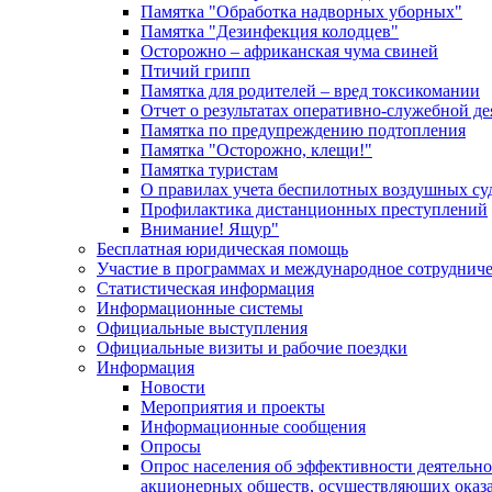
Памятка "Обработка надворных уборных"
Памятка "Дезинфекция колодцев"
Осторожно – африканская чума свиней
Птичий грипп
Памятка для родителей – вред токсикомании
Отчет о результатах оперативно-служебной д
Памятка по предупреждению подтопления
Памятка "Осторожно, клещи!"
Памятка туристам
О правилах учета беспилотных воздушных су
Профилактика дистанционных преступлений
Внимание! Ящур"
Бесплатная юридическая помощь
Участие в программах и международное сотруднич
Статистическая информация
Информационные системы
Официальные выступления
Официальные визиты и рабочие поездки
Информация
Новости
Мероприятия и проекты
Информационные сообщения
Опросы
Опрос населения об эффективности деятельн
акционерных обществ, осуществляющих оказа