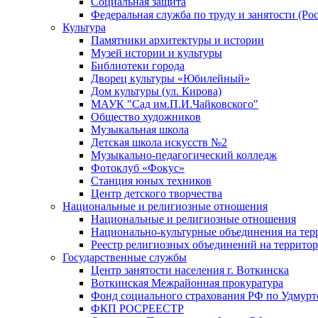
Социальная защита
Федеральная служба по труду и занятости (Рос
Культура
Памятники архитектуры и истории
Музей истории и культуры
Библиотеки города
Дворец культуры «Юбилейный»
Дом культуры (ул. Кирова)
МАУК "Сад им.П.И.Чайковского"
Общество художников
Музыкальная школа
Детская школа искусств №2
Музыкально-педагогический колледж
Фотоклуб «Фокус»
Станция юных техников
Центр детского творчества
Национальные и религиозные отношения
Национальные и религиозные отношения
Национально-культурные объединения на те
Реестр религиозных объединений на террито
Государственные службы
Центр занятости населения г. Воткинска
Воткинская Межрайонная прокуратура
Фонд социального страхования РФ по Удмурт
ФКП РОСРЕЕСТР