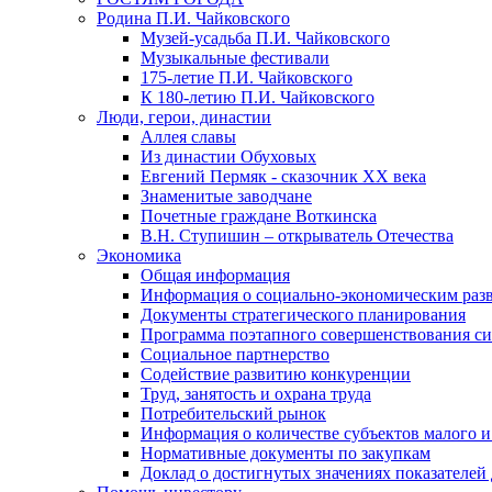
Родина П.И. Чайковского
Музей-усадьба П.И. Чайковского
Музыкальные фестивали
175-летие П.И. Чайковского
К 180-летию П.И. Чайковского
Люди, герои, династии
Аллея славы
Из династии Обуховых
Евгений Пермяк - сказочник XX века
Знаменитые заводчане
Почетные граждане Воткинска
В.Н. Ступишин – открыватель Отечества
Экономика
Общая информация
Информация о социально-экономическим раз
Документы стратегического планирования
Программа поэтапного совершенствования си
Социальное партнерство
Содействие развитию конкуренции
Труд, занятость и охрана труда
Потребительский рынок
Информация о количестве субъектов малого и
Нормативные документы по закупкам
Доклад о достигнутых значениях показателей