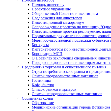
Помощь инвестору
Помощь инвестору
Проектное управление
Общественный Совет по инвестициям
Предложения для инвесторов
Инвестиционный меморандум
Сопровождение проектов по принципу "Oдно
Инвестиционные проекты реализуемые, план
Нормативные документы по инвестиционной д
Меры государственной поддержки субъектов 
Конкурсы
Интернет-ресурсы по инвестиционной деятел
Корпорация МСП
О Правилах заключения специальных инвест
Порядок предоставления инвесторам льготны
Предприятия торговли и общественного питания
Отдел потребительского рынка и предприним
Список продовольственных магазинов
Гостиницы
Кафе, бистро
Cписок рынков и ярмарок
Список непродовольственных магазинов
Социальная сфера
Образование
Медицинские организации города Воткинска