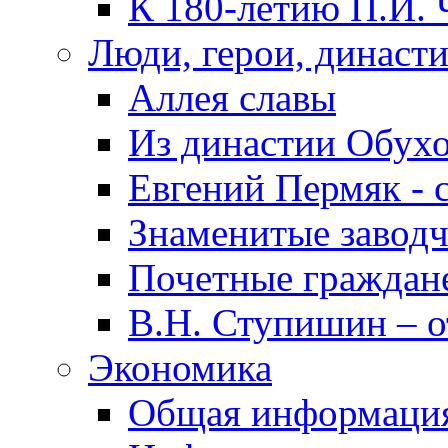
К 180-летию П.И. 
Люди, герои, династ
Аллея славы
Из династии Обух
Евгений Пермяк - 
Знаменитые заводч
Почетные граждан
В.Н. Ступишин – о
Экономика
Общая информаци