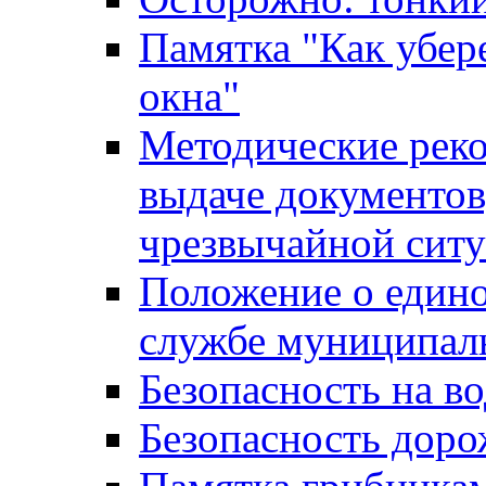
Памятка "Как убере
окна"
Методические рек
выдаче документов
чрезвычайной сит
Положение о един
службе муниципал
Безопасность на в
Безопасность дор