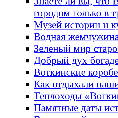
Знаете ли вы, что 
городом только в т
Музей истории и к
Водная жемчужин
Зеленый мир старо
Добрый дух богад
Воткинские короб
Как отдыхали наш
Теплоходы «Вотки
Памятные даты ис