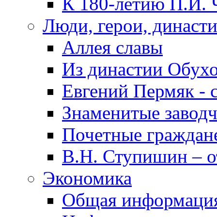
К 180-летию П.И. 
Люди, герои, династ
Аллея славы
Из династии Обух
Евгений Пермяк - 
Знаменитые заводч
Почетные граждан
В.Н. Ступишин – о
Экономика
Общая информаци