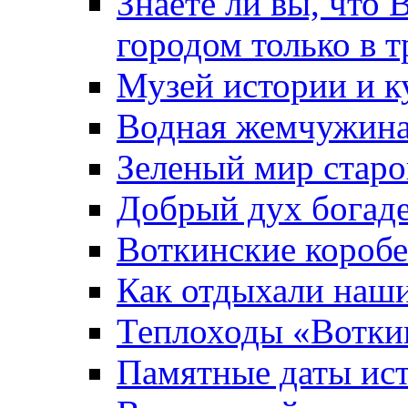
Знаете ли вы, что 
городом только в т
Музей истории и к
Водная жемчужин
Зеленый мир старо
Добрый дух богад
Воткинские короб
Как отдыхали наш
Теплоходы «Вотки
Памятные даты ис