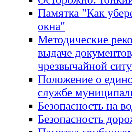
Памятка "Как убере
окна"
Методические рек
выдаче документов
чрезвычайной сит
Положение о един
службе муниципал
Безопасность на в
Безопасность дор