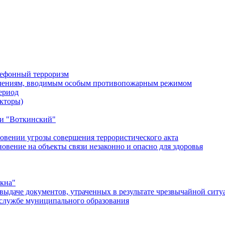
лефонный терроризм
ичениям, вводимым особым противопожарным режимом
ериод
кторы)
и "Воткинский"
овении угрозы совершения террористического акта
ение на объекты связи незаконно и опасно для здоровья
окна"
ыдаче документов, утраченных в результате чрезвычайной ситу
службе муниципального образования