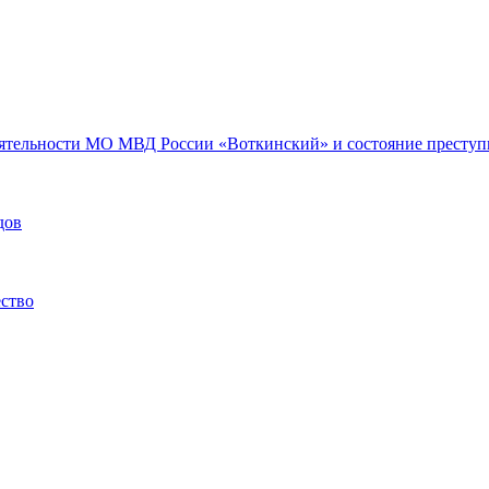
еятельности МО МВД России «Воткинский» и состояние преступн
дов
ество