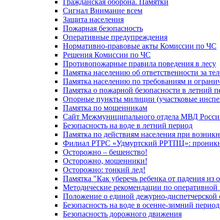
Гражданская оборона. Памятки
Сигнал Внимание всем
Защита населения
Пожарная безопасность
Оперативные предупреждения
Нормативно-правовые акты Комиссии по ЧС
Решения Комиссии по ЧС
Противопожарные правила поведения в лесу
Памятка населению об ответственности за те
Памятка населению по требованиям и огран
Памятка о пожарной безопасности в летний п
Опорные пункты милиции (участковые инспе
Памятка по мошенникам
Сайт Межмуниципального отдела МВД Росси
Безопасность на воде в летний период
Памятка по действиям населения при возникн
Филиал РТРС «Удмуртский РРТПЦ»: проникнов
Осторожно – бешенство!
Осторожно, мошенники!
Осторожно: тонкий лед!
Памятка "Как уберечь ребенка от падения из 
Методические рекомендации по оперативной в
Положение о единой дежурно-диспетчерской 
Безопасность на воде в осенне-зимний период
Безопасность дорожного движения