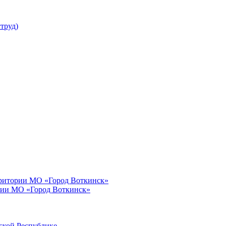
труд)
рритории МО «Город Воткинск»
рии МО «Город Воткинск»
ской Республике