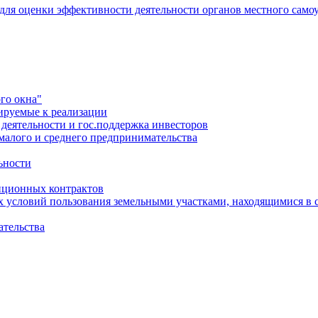
 для оценки эффективности деятельности органов местного само
го окна"
ируемые к реализации
еятельности и гос.поддержка инвесторов
малого и среднего предпринимательства
ьности
иционных контрактов
х условий пользования земельными участками, находящимися в 
ательства