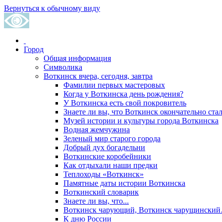
Вернуться к обычному виду
Город
Общая информация
Символика
Воткинск вчера, сегодня, завтра
Фамилии первых мастеровых
Когда у Воткинска день рождения?
У Воткинска есть свой покровитель
Знаете ли вы, что Воткинск окончательно стал
Музей истории и культуры города Воткинска
Водная жемчужина
Зеленый мир старого города
Добрый дух богадельни
Воткинские коробейники
Как отдыхали наши предки
Теплоходы «Воткинск»
Памятные даты истории Воткинска
Воткинский словарик
Знаете ли вы, что...
Воткинск чарующий, Воткинск чарущински
К дню России