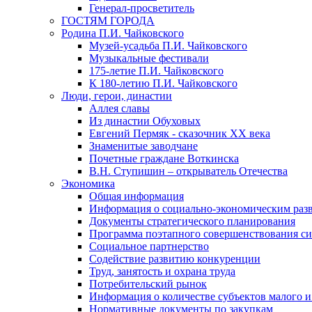
Генерал-просветитель
ГОСТЯМ ГОРОДА
Родина П.И. Чайковского
Музей-усадьба П.И. Чайковского
Музыкальные фестивали
175-летие П.И. Чайковского
К 180-летию П.И. Чайковского
Люди, герои, династии
Аллея славы
Из династии Обуховых
Евгений Пермяк - сказочник XX века
Знаменитые заводчане
Почетные граждане Воткинска
В.Н. Ступишин – открыватель Отечества
Экономика
Общая информация
Информация о социально-экономическим раз
Документы стратегического планирования
Программа поэтапного совершенствования си
Социальное партнерство
Содействие развитию конкуренции
Труд, занятость и охрана труда
Потребительский рынок
Информация о количестве субъектов малого и
Нормативные документы по закупкам