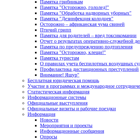
Памятка грибникам
Памятка "Осторожно, гололед!"
Памятка "Обработка надворных уборных"
Памятка "Дезинфекция колодцев"
Осторожно – африканская чума свиней
Птичий грипп
Памятка для родителей – вред токсикомании
Отчет о результатах оперативно-служебной д
Памятка по предупреждению подтопления
Памятка "Осторожно, клещи!"
Памятка туристам
О правилах учета беспилотных воздушных су
Профилактика дистанционных преступлений
Внимание! Ящур"
Бесплатная юридическая помощь
Участие в программах и международное сотруднич
Статистическая информация
Информационные системы
Официальные выступления
Официальные визиты и рабочие поездки
Информация
Новости
Мероприятия и проекты
Информационные сообщения
Опросы