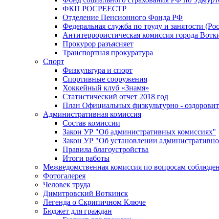
ФКП РОСРЕЕСТР
Отделение Пенсионного Фонда РФ
Федеральная служба по труду и занятости (Рос
Антитеррористическая комиссия города Вотк
Прокурор разъясняет
Транспортная прокуратура
Спорт
Физкультура и спорт
Спортивные сооружения
Хоккейный клуб «Знамя»
Статистический отчет 2018 год
План Официальных физкультурно - оздоровит
Административная комиссия
Состав комиссии
Закон УР "Об административных комиссиях"
Закон УР "Об установлении административно
Правила благоустройства
Итоги работы
Межведомственная комиссия по вопросам соблюдени
Фотогалерея
Человек труда
Димитровский Воткинск
Легенда о Скрипичном Ключе
Бюджет для граждан