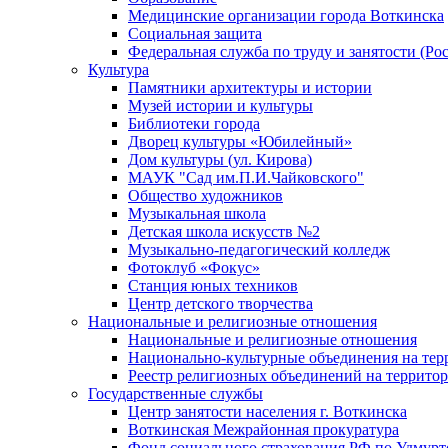
Медицинские организации города Воткинска
Социальная защита
Федеральная служба по труду и занятости (Рос
Культура
Памятники архитектуры и истории
Музей истории и культуры
Библиотеки города
Дворец культуры «Юбилейный»
Дом культуры (ул. Кирова)
МАУК "Сад им.П.И.Чайковского"
Общество художников
Музыкальная школа
Детская школа искусств №2
Музыкально-педагогический колледж
Фотоклуб «Фокус»
Станция юных техников
Центр детского творчества
Национальные и религиозные отношения
Национальные и религиозные отношения
Национально-культурные объединения на те
Реестр религиозных объединений на террито
Государственные службы
Центр занятости населения г. Воткинска
Воткинская Межрайонная прокуратура
Фонд социального страхования РФ по Удмурт