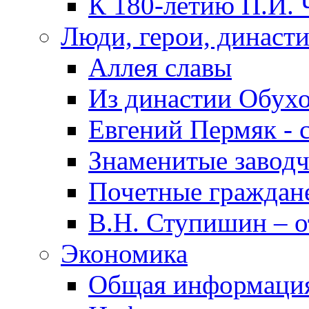
К 180-летию П.И. 
Люди, герои, династ
Аллея славы
Из династии Обух
Евгений Пермяк - 
Знаменитые заводч
Почетные граждан
В.Н. Ступишин – о
Экономика
Общая информаци