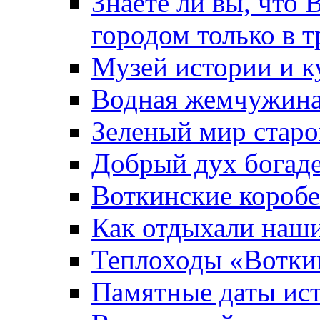
Знаете ли вы, что 
городом только в т
Музей истории и к
Водная жемчужин
Зеленый мир старо
Добрый дух богад
Воткинские короб
Как отдыхали наш
Теплоходы «Вотки
Памятные даты ис