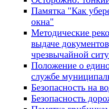
Памятка "Как убере
окна"
Методические рек
выдаче документов
чрезвычайной сит
Положение о един
службе муниципал
Безопасность на в
Безопасность дор