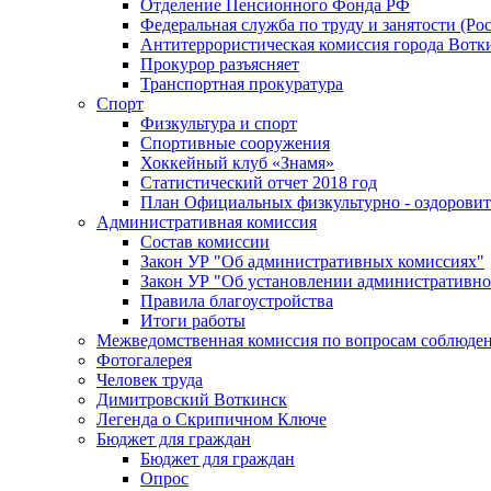
Отделение Пенсионного Фонда РФ
Федеральная служба по труду и занятости (Рос
Антитеррористическая комиссия города Вотк
Прокурор разъясняет
Транспортная прокуратура
Спорт
Физкультура и спорт
Спортивные сооружения
Хоккейный клуб «Знамя»
Статистический отчет 2018 год
План Официальных физкультурно - оздоровит
Административная комиссия
Состав комиссии
Закон УР "Об административных комиссиях"
Закон УР "Об установлении административно
Правила благоустройства
Итоги работы
Межведомственная комиссия по вопросам соблюдени
Фотогалерея
Человек труда
Димитровский Воткинск
Легенда о Скрипичном Ключе
Бюджет для граждан
Бюджет для граждан
Опрос