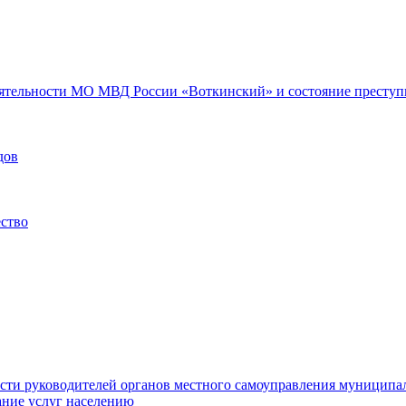
еятельности МО МВД России «Воткинский» и состояние преступн
дов
ество
ости руководителей органов местного самоуправления муниципа
ние услуг населению