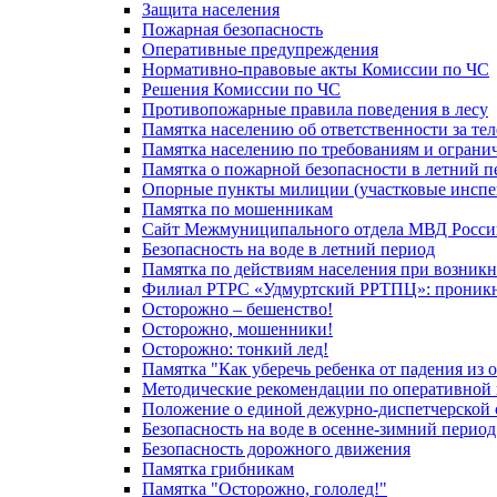
Защита населения
Пожарная безопасность
Оперативные предупреждения
Нормативно-правовые акты Комиссии по ЧС
Решения Комиссии по ЧС
Противопожарные правила поведения в лесу
Памятка населению об ответственности за те
Памятка населению по требованиям и огран
Памятка о пожарной безопасности в летний п
Опорные пункты милиции (участковые инспе
Памятка по мошенникам
Сайт Межмуниципального отдела МВД Росси
Безопасность на воде в летний период
Памятка по действиям населения при возникн
Филиал РТРС «Удмуртский РРТПЦ»: проникнов
Осторожно – бешенство!
Осторожно, мошенники!
Осторожно: тонкий лед!
Памятка "Как уберечь ребенка от падения из 
Методические рекомендации по оперативной в
Положение о единой дежурно-диспетчерской 
Безопасность на воде в осенне-зимний период
Безопасность дорожного движения
Памятка грибникам
Памятка "Осторожно, гололед!"