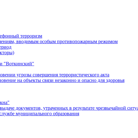
лефонный терроризм
ичениям, вводимым особым противопожарным режимом
ериод
кторы)
и "Воткинский"
овении угрозы совершения террористического акта
ение на объекты связи незаконно и опасно для здоровья
окна"
ыдаче документов, утраченных в результате чрезвычайной ситу
службе муниципального образования