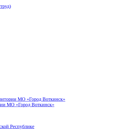
труд)
рритории МО «Город Воткинск»
рии МО «Город Воткинск»
ской Республике