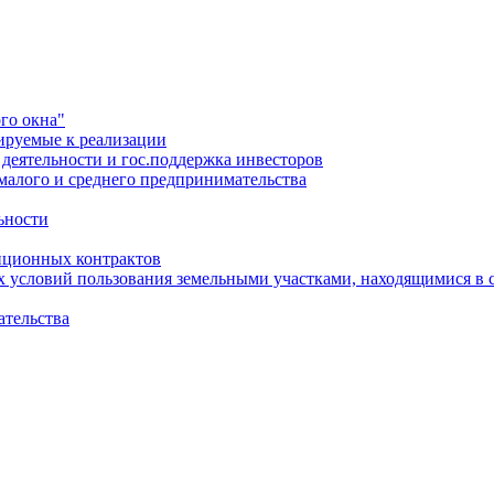
го окна"
ируемые к реализации
еятельности и гос.поддержка инвесторов
малого и среднего предпринимательства
ьности
иционных контрактов
х условий пользования земельными участками, находящимися в 
ательства