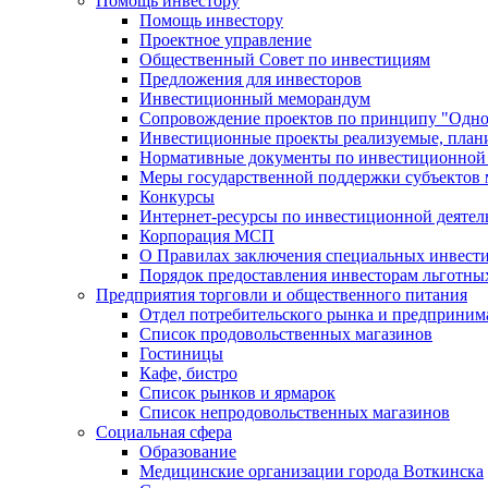
Помощь инвестору
Помощь инвестору
Проектное управление
Общественный Совет по инвестициям
Предложения для инвесторов
Инвестиционный меморандум
Сопровождение проектов по принципу "Oдно
Инвестиционные проекты реализуемые, план
Нормативные документы по инвестиционной д
Меры государственной поддержки субъектов 
Конкурсы
Интернет-ресурсы по инвестиционной деятел
Корпорация МСП
О Правилах заключения специальных инвест
Порядок предоставления инвесторам льготны
Предприятия торговли и общественного питания
Отдел потребительского рынка и предприним
Список продовольственных магазинов
Гостиницы
Кафе, бистро
Cписок рынков и ярмарок
Список непродовольственных магазинов
Социальная сфера
Образование
Медицинские организации города Воткинска