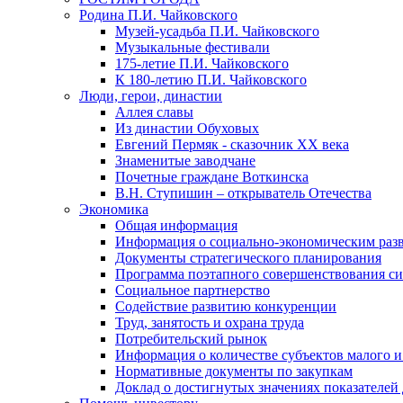
Родина П.И. Чайковского
Музей-усадьба П.И. Чайковского
Музыкальные фестивали
175-летие П.И. Чайковского
К 180-летию П.И. Чайковского
Люди, герои, династии
Аллея славы
Из династии Обуховых
Евгений Пермяк - сказочник XX века
Знаменитые заводчане
Почетные граждане Воткинска
В.Н. Ступишин – открыватель Отечества
Экономика
Общая информация
Информация о социально-экономическим раз
Документы стратегического планирования
Программа поэтапного совершенствования си
Социальное партнерство
Содействие развитию конкуренции
Труд, занятость и охрана труда
Потребительский рынок
Информация о количестве субъектов малого и
Нормативные документы по закупкам
Доклад о достигнутых значениях показателей