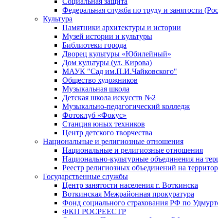
Социальная защита
Федеральная служба по труду и занятости (Рос
Культура
Памятники архитектуры и истории
Музей истории и культуры
Библиотеки города
Дворец культуры «Юбилейный»
Дом культуры (ул. Кирова)
МАУК "Сад им.П.И.Чайковского"
Общество художников
Музыкальная школа
Детская школа искусств №2
Музыкально-педагогический колледж
Фотоклуб «Фокус»
Станция юных техников
Центр детского творчества
Национальные и религиозные отношения
Национальные и религиозные отношения
Национально-культурные объединения на те
Реестр религиозных объединений на террито
Государственные службы
Центр занятости населения г. Воткинска
Воткинская Межрайонная прокуратура
Фонд социального страхования РФ по Удмурт
ФКП РОСРЕЕСТР