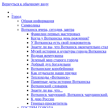
Вернуться к обычному виду
Город
Общая информация
Символика
Воткинск вчера, сегодня, завтра
Фамилии первых мастеровых
Когда у Воткинска день рождения?
У Воткинска есть свой покровитель
Знаете ли вы, что Воткинск окончательно стал
Музей истории и культуры города Воткинска
Водная жемчужина
Зеленый мир старого города
Добрый дух богадельни
Воткинские коробейники
Как отдыхали наши предки
Теплоходы «Воткинск»
Памятные даты истории Воткинска
Воткинский словарик
Знаете ли вы, что...
Воткинск чарующий, Воткинск чарущински
К дню России
Генерал-просветитель
ГОСТЯМ ГОРОДА