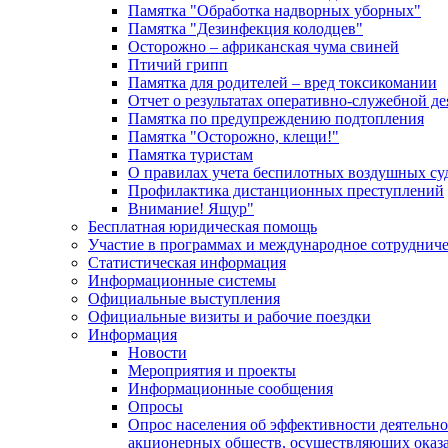
Памятка "Обработка надворных уборных"
Памятка "Дезинфекция колодцев"
Осторожно – африканская чума свиней
Птичий грипп
Памятка для родителей – вред токсикомании
Отчет о результатах оперативно-служебной д
Памятка по предупреждению подтопления
Памятка "Осторожно, клещи!"
Памятка туристам
О правилах учета беспилотных воздушных су
Профилактика дистанционных преступлений
Внимание! Ящур"
Бесплатная юридическая помощь
Участие в программах и международное сотруднич
Статистическая информация
Информационные системы
Официальные выступления
Официальные визиты и рабочие поездки
Информация
Новости
Мероприятия и проекты
Информационные сообщения
Опросы
Опрос населения об эффективности деятельн
акционерных обществ, осуществляющих оказа