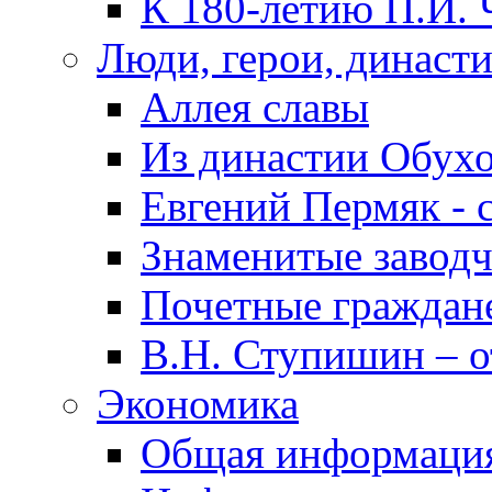
К 180-летию П.И. 
Люди, герои, династ
Аллея славы
Из династии Обух
Евгений Пермяк - 
Знаменитые заводч
Почетные граждан
В.Н. Ступишин – о
Экономика
Общая информаци