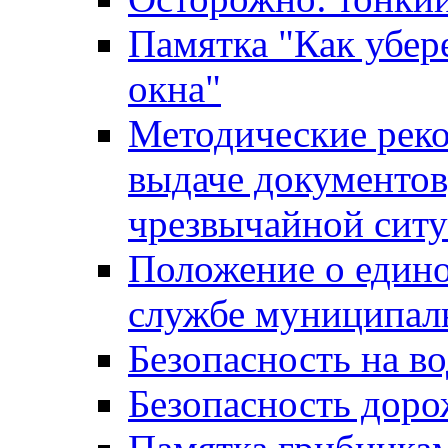
Памятка "Как убере
окна"
Методические рек
выдаче документов
чрезвычайной сит
Положение о един
службе муниципал
Безопасность на в
Безопасность дор