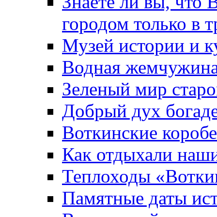
Знаете ли вы, что 
городом только в т
Музей истории и к
Водная жемчужин
Зеленый мир старо
Добрый дух богад
Воткинские короб
Как отдыхали наш
Теплоходы «Вотки
Памятные даты ис