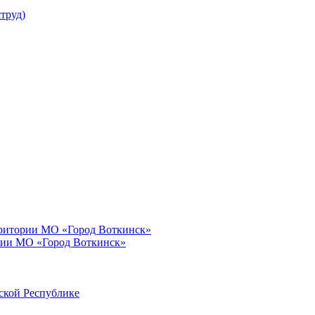
труд)
рритории МО «Город Воткинск»
рии МО «Город Воткинск»
ской Республике