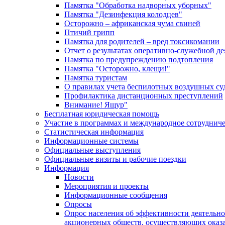
Памятка "Обработка надворных уборных"
Памятка "Дезинфекция колодцев"
Осторожно – африканская чума свиней
Птичий грипп
Памятка для родителей – вред токсикомании
Отчет о результатах оперативно-служебной д
Памятка по предупреждению подтопления
Памятка "Осторожно, клещи!"
Памятка туристам
О правилах учета беспилотных воздушных су
Профилактика дистанционных преступлений
Внимание! Ящур"
Бесплатная юридическая помощь
Участие в программах и международное сотруднич
Статистическая информация
Информационные системы
Официальные выступления
Официальные визиты и рабочие поездки
Информация
Новости
Мероприятия и проекты
Информационные сообщения
Опросы
Опрос населения об эффективности деятельн
акционерных обществ, осуществляющих оказа