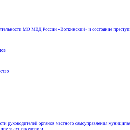
еятельности МО МВД России «Воткинский» и состояние преступн
дов
ество
ости руководителей органов местного самоуправления муниципа
ние услуг населению