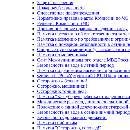
Защита населения
Пожарная безопасность
Оперативные предупреждения
Нормативно-правовые акты Комиссии по ЧС
Решения Комиссии по ЧС
Противопожарные правила поведения в лесу
Памятка населению об ответственности за те
Памятка населению по требованиям и огран
Памятка о пожарной безопасности в летний п
Опорные пункты милиции (участковые инспе
Памятка по мошенникам
Сайт Межмуниципального отдела МВД Росси
Безопасность на воде в летний период
Памятка по действиям населения при возникн
Филиал РТРС «Удмуртский РРТПЦ»: проникнов
Осторожно – бешенство!
Осторожно, мошенники!
Осторожно: тонкий лед!
Памятка "Как уберечь ребенка от падения из 
Методические рекомендации по оперативной в
Положение о единой дежурно-диспетчерской 
Безопасность на воде в осенне-зимний период
Безопасность дорожного движения
Памятка грибникам
Памятка "Осторожно, гололед!"