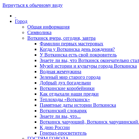
Вернуться к обычному виду
Город
Общая информация
Символика
Воткинск вчера, сегодня, завтра
Фамилии первых мастеровых
Когда у Воткинска день рождения?
У Воткинска есть свой покровитель
Знаете ли вы, что Воткинск окончательно стал
Музей истории и культуры города Воткинска
Водная жемчужина
Зеленый мир старого города
Добрый дух богадельни
Воткинские коробейники
Как отдыхали наши предки
Теплоходы «Воткинск»
Памятные даты истории Воткинска
Воткинский словарик
Знаете ли вы, что...
Воткинск чарующий, Воткинск чарущински
К дню России
Генерал-просветитель
ГОСТЯМ ГОРОДА