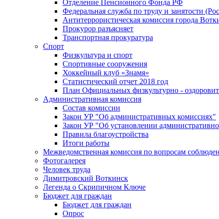
Отделение Пенсионного Фонда РФ
Федеральная служба по труду и занятости (Рос
Антитеррористическая комиссия города Вотк
Прокурор разъясняет
Транспортная прокуратура
Спорт
Физкультура и спорт
Спортивные сооружения
Хоккейный клуб «Знамя»
Статистический отчет 2018 год
План Официальных физкультурно - оздоровит
Административная комиссия
Состав комиссии
Закон УР "Об административных комиссиях"
Закон УР "Об установлении административно
Правила благоустройства
Итоги работы
Межведомственная комиссия по вопросам соблюдени
Фотогалерея
Человек труда
Димитровский Воткинск
Легенда о Скрипичном Ключе
Бюджет для граждан
Бюджет для граждан
Опрос