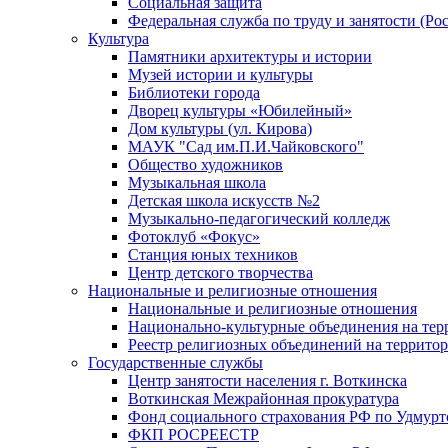
Социальная защита
Федеральная служба по труду и занятости (Рос
Культура
Памятники архитектуры и истории
Музей истории и культуры
Библиотеки города
Дворец культуры «Юбилейный»
Дом культуры (ул. Кирова)
МАУК "Сад им.П.И.Чайковского"
Общество художников
Музыкальная школа
Детская школа искусств №2
Музыкально-педагогический колледж
Фотоклуб «Фокус»
Станция юных техников
Центр детского творчества
Национальные и религиозные отношения
Национальные и религиозные отношения
Национально-культурные объединения на те
Реестр религиозных объединений на террито
Государственные службы
Центр занятости населения г. Воткинска
Воткинская Межрайонная прокуратура
Фонд социального страхования РФ по Удмурт
ФКП РОСРЕЕСТР