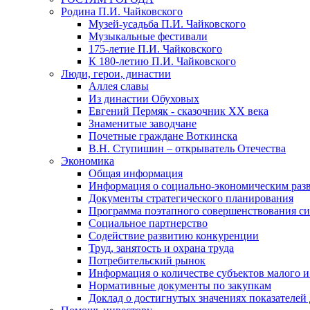
Родина П.И. Чайковского
Музей-усадьба П.И. Чайковского
Музыкальные фестивали
175-летие П.И. Чайковского
К 180-летию П.И. Чайковского
Люди, герои, династии
Аллея славы
Из династии Обуховых
Евгений Пермяк - сказочник XX века
Знаменитые заводчане
Почетные граждане Воткинска
В.Н. Ступишин – открыватель Отечества
Экономика
Общая информация
Информация о социально-экономическим раз
Документы стратегического планирования
Программа поэтапного совершенствования си
Социальное партнерство
Содействие развитию конкуренции
Труд, занятость и охрана труда
Потребительский рынок
Информация о количестве субъектов малого и
Нормативные документы по закупкам
Доклад о достигнутых значениях показателей