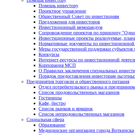
Помощь инвестору
Помощь инвестору
Проектное управление
Общественный Совет по инвестициям
Предложения для инвесторов
Инвестиционный меморандум
Сопровождение проектов по принципу "Oдно
Инвестиционные проекты реализуемые, план
Нормативные документы по инвестиционной д
Меры государственной поддержки субъектов 
Конкурсы
Интернет-ресурсы по инвестиционной деятел
Корпорация МСП
О Правилах заключения специальных инвест
Порядок предоставления инвесторам льготны
Предприятия торговли и общественного питания
Отдел потребительского рынка и предприним
Список продовольственных магазинов
Гостиницы
Кафе, бистро
Cписок рынков и ярмарок
Список непродовольственных магазинов
Социальная сфера
Образование
Медицинские организации города Воткинска