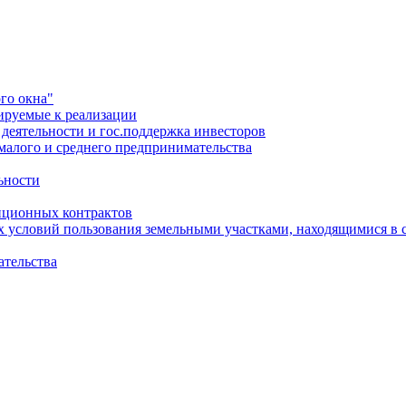
го окна"
ируемые к реализации
еятельности и гос.поддержка инвесторов
малого и среднего предпринимательства
ьности
иционных контрактов
х условий пользования земельными участками, находящимися в 
ательства