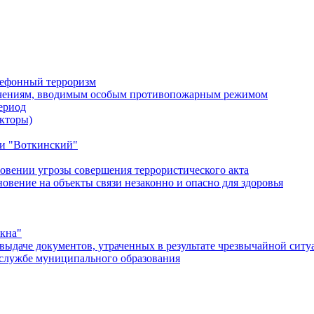
лефонный терроризм
ичениям, вводимым особым противопожарным режимом
ериод
кторы)
и "Воткинский"
овении угрозы совершения террористического акта
ение на объекты связи незаконно и опасно для здоровья
окна"
ыдаче документов, утраченных в результате чрезвычайной ситу
службе муниципального образования