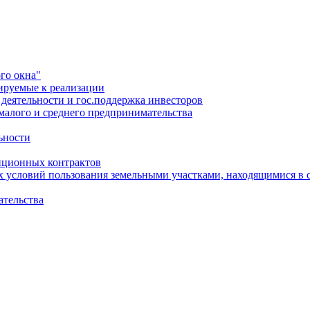
го окна"
ируемые к реализации
еятельности и гос.поддержка инвесторов
малого и среднего предпринимательства
ьности
иционных контрактов
х условий пользования земельными участками, находящимися в 
ательства