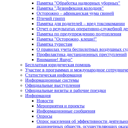
Памятка "Обработка надворных уборных"
Памятка "Дезинфекция колодцев"
Осторожно – африканская чума свиней
Птичий грипп
Памятка для родителей – вред токсикомании
Отчет о результатах оперативно-служебной д
Памятка по предупреждению подтопления
Памятка "Осторожно, клещи!"
Памятка туристам
О правилах учета беспилотных воздушных су
Профилактика дистанционных преступлений
Внимание! Ящур"
Бесплатная юридическая помощь
Участие в программах и международное сотруднич
Статистическая информация
Информационные системы
Официальные выступления
Официальные визиты и рабочие поездки
Информация
Новости
Мероприятия и проекты
Информационные сообщения
Опросы
Опрос населения об эффективности деятельн
акционерных обществ, осуществляющих оказа