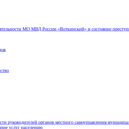
еятельности МО МВД России «Воткинский» и состояние преступн
дов
ество
ости руководителей органов местного самоуправления муниципа
ние услуг населению