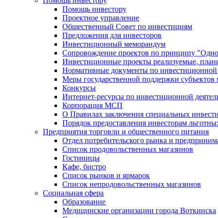
Помощь инвестору
Помощь инвестору
Проектное управление
Общественный Совет по инвестициям
Предложения для инвесторов
Инвестиционный меморандум
Сопровождение проектов по принципу "Oдно
Инвестиционные проекты реализуемые, план
Нормативные документы по инвестиционной д
Меры государственной поддержки субъектов 
Конкурсы
Интернет-ресурсы по инвестиционной деятел
Корпорация МСП
О Правилах заключения специальных инвест
Порядок предоставления инвесторам льготны
Предприятия торговли и общественного питания
Отдел потребительского рынка и предприним
Список продовольственных магазинов
Гостиницы
Кафе, бистро
Cписок рынков и ярмарок
Список непродовольственных магазинов
Социальная сфера
Образование
Медицинские организации города Воткинска