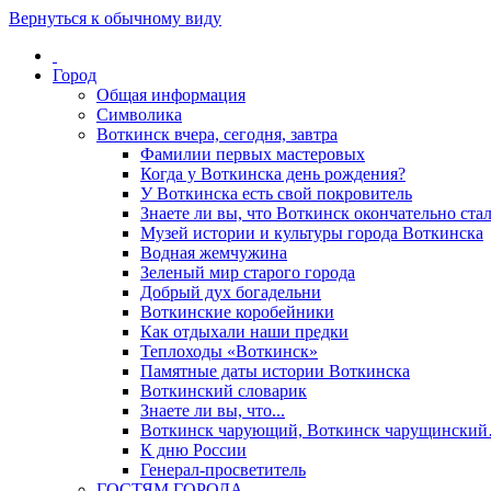
Вернуться к обычному виду
Город
Общая информация
Символика
Воткинск вчера, сегодня, завтра
Фамилии первых мастеровых
Когда у Воткинска день рождения?
У Воткинска есть свой покровитель
Знаете ли вы, что Воткинск окончательно стал
Музей истории и культуры города Воткинска
Водная жемчужина
Зеленый мир старого города
Добрый дух богадельни
Воткинские коробейники
Как отдыхали наши предки
Теплоходы «Воткинск»
Памятные даты истории Воткинска
Воткинский словарик
Знаете ли вы, что...
Воткинск чарующий, Воткинск чарущински
К дню России
Генерал-просветитель
ГОСТЯМ ГОРОДА