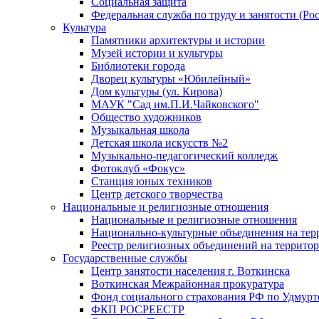
Социальная защита
Федеральная служба по труду и занятости (Рос
Культура
Памятники архитектуры и истории
Музей истории и культуры
Библиотеки города
Дворец культуры «Юбилейный»
Дом культуры (ул. Кирова)
МАУК "Сад им.П.И.Чайковского"
Общество художников
Музыкальная школа
Детская школа искусств №2
Музыкально-педагогический колледж
Фотоклуб «Фокус»
Станция юных техников
Центр детского творчества
Национальные и религиозные отношения
Национальные и религиозные отношения
Национально-культурные объединения на те
Реестр религиозных объединений на террито
Государственные службы
Центр занятости населения г. Воткинска
Воткинская Межрайонная прокуратура
Фонд социального страхования РФ по Удмурт
ФКП РОСРЕЕСТР