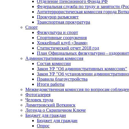
Отделение Пенсионного Фонда РФ
Федеральная служба по труду и занятости (Рос
Антитеррористическая комиссия города Вотк
Прокурор разъясняет
Транспортная прокуратура
Спорт
Физкультура и спорт
Спортивные сооружения
Хоккейный клуб «Знамя»
Статистический отчет 2018 год
План Официальных физкультурно - оздоровит
Административная комиссия
Состав комиссии
Закон УР "Об административных комиссиях"
Закон УР "Об установлении административно
Правила благоустройства
Итоги работы
Межведомственная комиссия по вопросам соблюдени
Фотогалерея
Человек труда
Димитровский Воткинск
Легенда о Скрипичном Ключе
Бюджет для граждан
Бюджет для граждан
Опрос