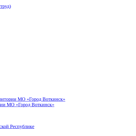
труд)
рритории МО «Город Воткинск»
рии МО «Город Воткинск»
ской Республике