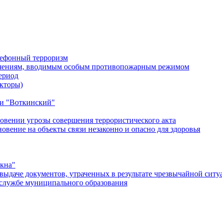
лефонный терроризм
ичениям, вводимым особым противопожарным режимом
ериод
кторы)
и "Воткинский"
овении угрозы совершения террористического акта
ение на объекты связи незаконно и опасно для здоровья
окна"
ыдаче документов, утраченных в результате чрезвычайной ситу
службе муниципального образования