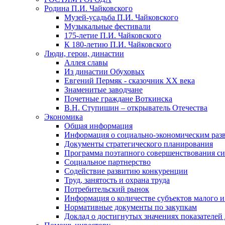
Родина П.И. Чайковского
Музей-усадьба П.И. Чайковского
Музыкальные фестивали
175-летие П.И. Чайковского
К 180-летию П.И. Чайковского
Люди, герои, династии
Аллея славы
Из династии Обуховых
Евгений Пермяк - сказочник XX века
Знаменитые заводчане
Почетные граждане Воткинска
В.Н. Ступишин – открыватель Отечества
Экономика
Общая информация
Информация о социально-экономическим раз
Документы стратегического планирования
Программа поэтапного совершенствования си
Социальное партнерство
Содействие развитию конкуренции
Труд, занятость и охрана труда
Потребительский рынок
Информация о количестве субъектов малого и
Нормативные документы по закупкам
Доклад о достигнутых значениях показателей