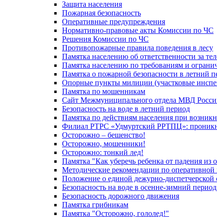
Защита населения
Пожарная безопасность
Оперативные предупреждения
Нормативно-правовые акты Комиссии по ЧС
Решения Комиссии по ЧС
Противопожарные правила поведения в лесу
Памятка населению об ответственности за те
Памятка населению по требованиям и огран
Памятка о пожарной безопасности в летний п
Опорные пункты милиции (участковые инспе
Памятка по мошенникам
Сайт Межмуниципального отдела МВД Росси
Безопасность на воде в летний период
Памятка по действиям населения при возникн
Филиал РТРС «Удмуртский РРТПЦ»: проникнов
Осторожно – бешенство!
Осторожно, мошенники!
Осторожно: тонкий лед!
Памятка "Как уберечь ребенка от падения из 
Методические рекомендации по оперативной в
Положение о единой дежурно-диспетчерской 
Безопасность на воде в осенне-зимний период
Безопасность дорожного движения
Памятка грибникам
Памятка "Осторожно, гололед!"