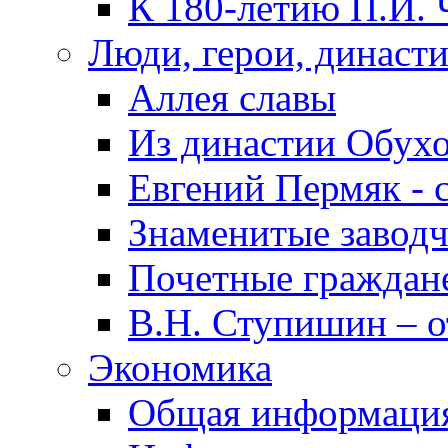
К 180-летию П.И. 
Люди, герои, династ
Аллея славы
Из династии Обух
Евгений Пермяк - 
Знаменитые заводч
Почетные граждан
В.Н. Ступишин – о
Экономика
Общая информаци