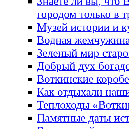
Знаете ли вы, что 
городом только в т
Музей истории и к
Водная жемчужин
Зеленый мир старо
Добрый дух богад
Воткинские короб
Как отдыхали наш
Теплоходы «Вотки
Памятные даты ис