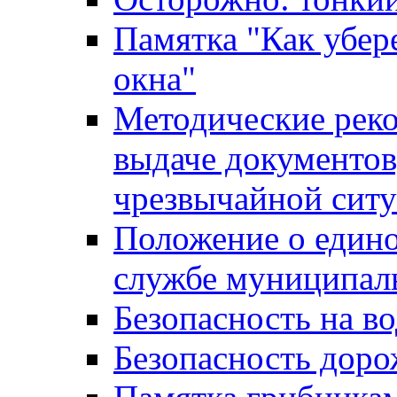
Памятка "Как убере
окна"
Методические рек
выдаче документов
чрезвычайной сит
Положение о един
службе муниципал
Безопасность на в
Безопасность дор