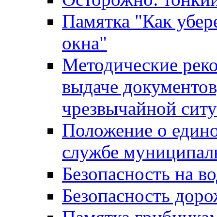
Памятка "Как убере
окна"
Методические рек
выдаче документов
чрезвычайной сит
Положение о един
службе муниципал
Безопасность на в
Безопасность дор