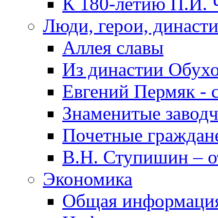
К 180-летию П.И. 
Люди, герои, династ
Аллея славы
Из династии Обух
Евгений Пермяк - 
Знаменитые заводч
Почетные граждан
В.Н. Ступишин – о
Экономика
Общая информаци