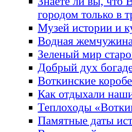
Знаете ли вы, что 
городом только в т
Музей истории и к
Водная жемчужин
Зеленый мир старо
Добрый дух богад
Воткинские короб
Как отдыхали наш
Теплоходы «Вотки
Памятные даты ис