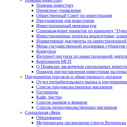
Помощь инвестору
Помощь инвестору
Проектное управление
Общественный Совет по инвестициям
Предложения для инвесторов
Инвестиционный меморандум
Сопровождение проектов по принципу "Oдно
Инвестиционные проекты реализуемые, план
Нормативные документы по инвестиционной д
Меры государственной поддержки субъектов 
Конкурсы
Интернет-ресурсы по инвестиционной деятел
Корпорация МСП
О Правилах заключения специальных инвест
Порядок предоставления инвесторам льготны
Предприятия торговли и общественного питания
Отдел потребительского рынка и предприним
Список продовольственных магазинов
Гостиницы
Кафе, бистро
Cписок рынков и ярмарок
Список непродовольственных магазинов
Социальная сфера
Образование
Медицинские организации города Воткинска