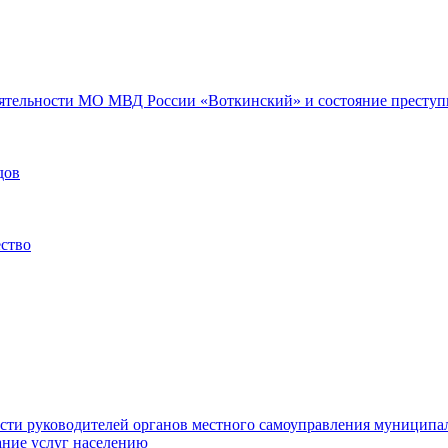
еятельности МО МВД России «Воткинский» и состояние преступн
дов
ество
ости руководителей органов местного самоуправления муниципа
ние услуг населению