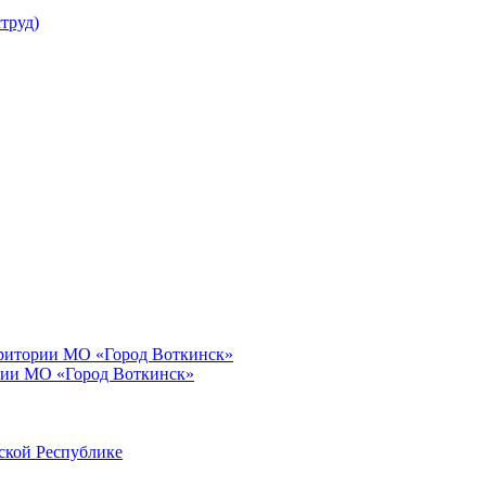
труд)
рритории МО «Город Воткинск»
рии МО «Город Воткинск»
ской Республике