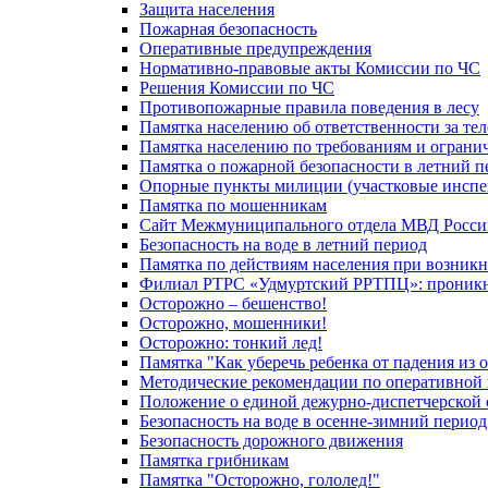
Защита населения
Пожарная безопасность
Оперативные предупреждения
Нормативно-правовые акты Комиссии по ЧС
Решения Комиссии по ЧС
Противопожарные правила поведения в лесу
Памятка населению об ответственности за те
Памятка населению по требованиям и огран
Памятка о пожарной безопасности в летний п
Опорные пункты милиции (участковые инспе
Памятка по мошенникам
Сайт Межмуниципального отдела МВД Росси
Безопасность на воде в летний период
Памятка по действиям населения при возникн
Филиал РТРС «Удмуртский РРТПЦ»: проникнов
Осторожно – бешенство!
Осторожно, мошенники!
Осторожно: тонкий лед!
Памятка "Как уберечь ребенка от падения из 
Методические рекомендации по оперативной в
Положение о единой дежурно-диспетчерской 
Безопасность на воде в осенне-зимний период
Безопасность дорожного движения
Памятка грибникам
Памятка "Осторожно, гололед!"