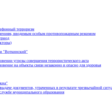
лефонный терроризм
ичениям, вводимым особым противопожарным режимом
ериод
кторы)
и "Воткинский"
овении угрозы совершения террористического акта
ение на объекты связи незаконно и опасно для здоровья
окна"
ыдаче документов, утраченных в результате чрезвычайной ситу
службе муниципального образования