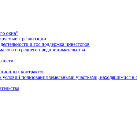
го окна"
ируемые к реализации
еятельности и гос.поддержка инвесторов
малого и среднего предпринимательства
ьности
иционных контрактов
х условий пользования земельными участками, находящимися в 
ательства