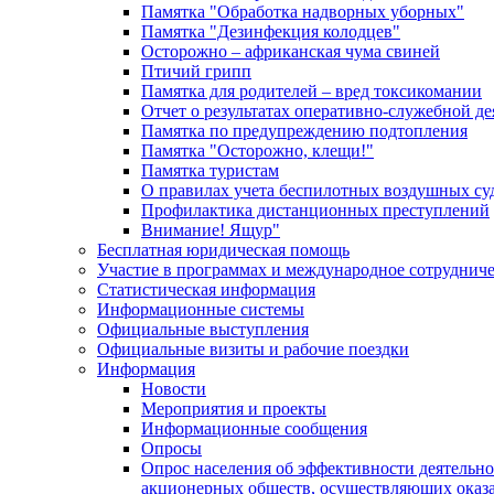
Памятка "Обработка надворных уборных"
Памятка "Дезинфекция колодцев"
Осторожно – африканская чума свиней
Птичий грипп
Памятка для родителей – вред токсикомании
Отчет о результатах оперативно-служебной д
Памятка по предупреждению подтопления
Памятка "Осторожно, клещи!"
Памятка туристам
О правилах учета беспилотных воздушных су
Профилактика дистанционных преступлений
Внимание! Ящур"
Бесплатная юридическая помощь
Участие в программах и международное сотруднич
Статистическая информация
Информационные системы
Официальные выступления
Официальные визиты и рабочие поездки
Информация
Новости
Мероприятия и проекты
Информационные сообщения
Опросы
Опрос населения об эффективности деятельн
акционерных обществ, осуществляющих оказа