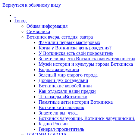
Вернуться к обычному виду
Город
Общая информация
Символика
Воткинск вчера, сегодня, завтра
Фамилии первых мастеровых
Когда у Воткинска день рождения?
У Воткинска есть свой покровитель
Знаете ли вы, что Воткинск окончательно стал
Музей истории и культуры города Воткинска
Водная жемчужина
Зеленый мир старого города
Добрый дух богадельни
Воткинские коробейники
Как отдыхали наши предки
Теплоходы «Воткинск»
Памятные даты истории Воткинска
Воткинский словарик
Знаете ли вы, что...
Воткинск чарующий, Воткинск чарущински
К дню России
Генерал-просветитель
ГОСТЯМ ГОРОДА