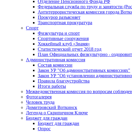
Отделение Пенсионного Фонда РФ
Федеральная служба по труду и занятости (Рос
Антитеррористическая комиссия города Вотк
Прокурор разъясняет
Транспортная прокуратура
Спорт
Физкультура и спорт
Спортивные сооружения
Хоккейный клуб «Знамя»
Статистический отчет 2018 год
План Официальных физкультурно - оздоровит
Административная комиссия
Состав комиссии
Закон УР "Об административных комиссиях"
Закон УР "Об установлении административно
Правила благоустройства
Итоги работы
Межведомственная комиссия по вопросам соблюдени
Фотогалерея
Человек труда
Димитровский Воткинск
Легенда о Скрипичном Ключе
Бюджет для граждан
Бюджет для граждан
Опрос