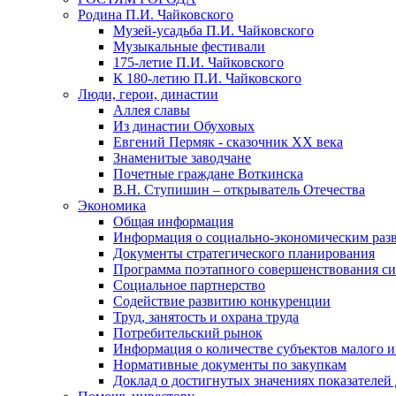
Родина П.И. Чайковского
Музей-усадьба П.И. Чайковского
Музыкальные фестивали
175-летие П.И. Чайковского
К 180-летию П.И. Чайковского
Люди, герои, династии
Аллея славы
Из династии Обуховых
Евгений Пермяк - сказочник XX века
Знаменитые заводчане
Почетные граждане Воткинска
В.Н. Ступишин – открыватель Отечества
Экономика
Общая информация
Информация о социально-экономическим раз
Документы стратегического планирования
Программа поэтапного совершенствования си
Социальное партнерство
Содействие развитию конкуренции
Труд, занятость и охрана труда
Потребительский рынок
Информация о количестве субъектов малого и
Нормативные документы по закупкам
Доклад о достигнутых значениях показателей