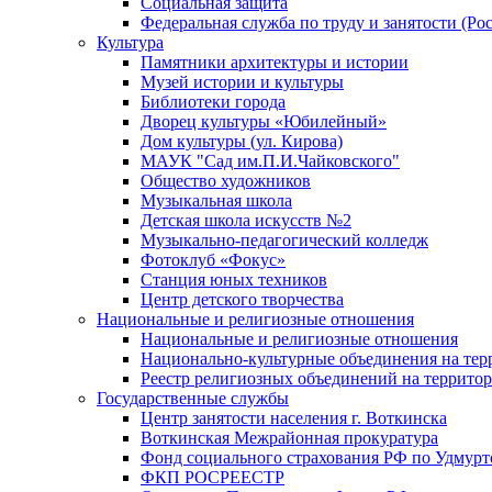
Социальная защита
Федеральная служба по труду и занятости (Рос
Культура
Памятники архитектуры и истории
Музей истории и культуры
Библиотеки города
Дворец культуры «Юбилейный»
Дом культуры (ул. Кирова)
МАУК "Сад им.П.И.Чайковского"
Общество художников
Музыкальная школа
Детская школа искусств №2
Музыкально-педагогический колледж
Фотоклуб «Фокус»
Станция юных техников
Центр детского творчества
Национальные и религиозные отношения
Национальные и религиозные отношения
Национально-культурные объединения на те
Реестр религиозных объединений на террито
Государственные службы
Центр занятости населения г. Воткинска
Воткинская Межрайонная прокуратура
Фонд социального страхования РФ по Удмурт
ФКП РОСРЕЕСТР