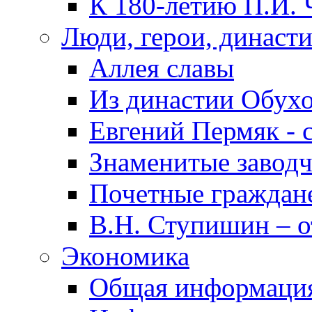
К 180-летию П.И. 
Люди, герои, династ
Аллея славы
Из династии Обух
Евгений Пермяк - 
Знаменитые заводч
Почетные граждан
В.Н. Ступишин – о
Экономика
Общая информаци