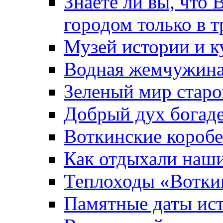
Знаете ли вы, что 
городом только в т
Музей истории и к
Водная жемчужин
Зеленый мир старо
Добрый дух богад
Воткинские короб
Как отдыхали наш
Теплоходы «Вотки
Памятные даты ис