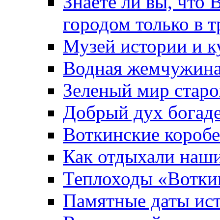
Знаете ли вы, что 
городом только в т
Музей истории и к
Водная жемчужин
Зеленый мир старо
Добрый дух богад
Воткинские короб
Как отдыхали наш
Теплоходы «Вотки
Памятные даты ис