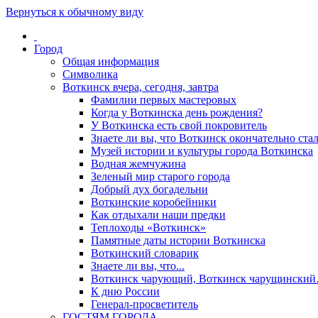
Вернуться к обычному виду
Город
Общая информация
Символика
Воткинск вчера, сегодня, завтра
Фамилии первых мастеровых
Когда у Воткинска день рождения?
У Воткинска есть свой покровитель
Знаете ли вы, что Воткинск окончательно стал
Музей истории и культуры города Воткинска
Водная жемчужина
Зеленый мир старого города
Добрый дух богадельни
Воткинские коробейники
Как отдыхали наши предки
Теплоходы «Воткинск»
Памятные даты истории Воткинска
Воткинский словарик
Знаете ли вы, что...
Воткинск чарующий, Воткинск чарущински
К дню России
Генерал-просветитель
ГОСТЯМ ГОРОДА