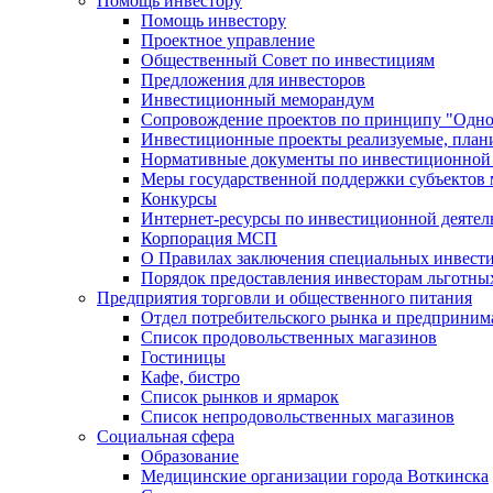
Помощь инвестору
Помощь инвестору
Проектное управление
Общественный Совет по инвестициям
Предложения для инвесторов
Инвестиционный меморандум
Сопровождение проектов по принципу "Oдно
Инвестиционные проекты реализуемые, план
Нормативные документы по инвестиционной д
Меры государственной поддержки субъектов 
Конкурсы
Интернет-ресурсы по инвестиционной деятел
Корпорация МСП
О Правилах заключения специальных инвест
Порядок предоставления инвесторам льготны
Предприятия торговли и общественного питания
Отдел потребительского рынка и предприним
Список продовольственных магазинов
Гостиницы
Кафе, бистро
Cписок рынков и ярмарок
Список непродовольственных магазинов
Социальная сфера
Образование
Медицинские организации города Воткинска