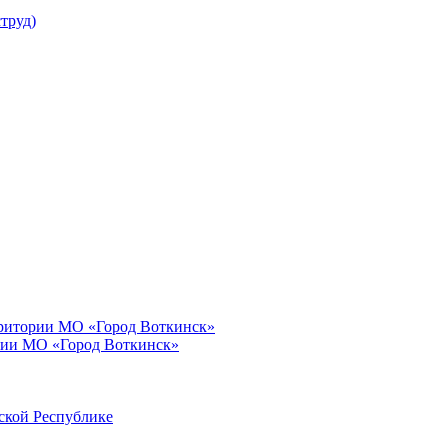
труд)
рритории МО «Город Воткинск»
рии МО «Город Воткинск»
ской Республике