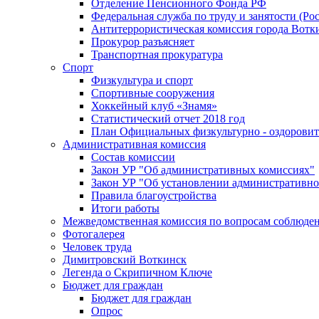
Отделение Пенсионного Фонда РФ
Федеральная служба по труду и занятости (Рос
Антитеррористическая комиссия города Вотк
Прокурор разъясняет
Транспортная прокуратура
Спорт
Физкультура и спорт
Спортивные сооружения
Хоккейный клуб «Знамя»
Статистический отчет 2018 год
План Официальных физкультурно - оздоровит
Административная комиссия
Состав комиссии
Закон УР "Об административных комиссиях"
Закон УР "Об установлении административно
Правила благоустройства
Итоги работы
Межведомственная комиссия по вопросам соблюдени
Фотогалерея
Человек труда
Димитровский Воткинск
Легенда о Скрипичном Ключе
Бюджет для граждан
Бюджет для граждан
Опрос