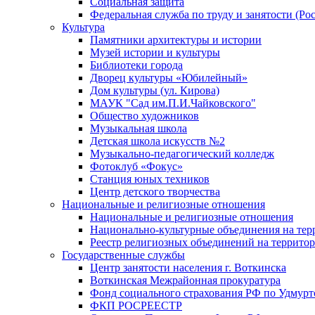
Социальная защита
Федеральная служба по труду и занятости (Рос
Культура
Памятники архитектуры и истории
Музей истории и культуры
Библиотеки города
Дворец культуры «Юбилейный»
Дом культуры (ул. Кирова)
МАУК "Сад им.П.И.Чайковского"
Общество художников
Музыкальная школа
Детская школа искусств №2
Музыкально-педагогический колледж
Фотоклуб «Фокус»
Станция юных техников
Центр детского творчества
Национальные и религиозные отношения
Национальные и религиозные отношения
Национально-культурные объединения на те
Реестр религиозных объединений на террито
Государственные службы
Центр занятости населения г. Воткинска
Воткинская Межрайонная прокуратура
Фонд социального страхования РФ по Удмурт
ФКП РОСРЕЕСТР