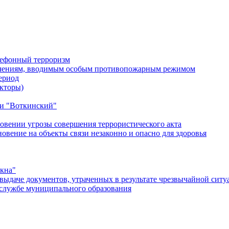
лефонный терроризм
ичениям, вводимым особым противопожарным режимом
ериод
кторы)
и "Воткинский"
овении угрозы совершения террористического акта
ение на объекты связи незаконно и опасно для здоровья
окна"
ыдаче документов, утраченных в результате чрезвычайной ситу
службе муниципального образования