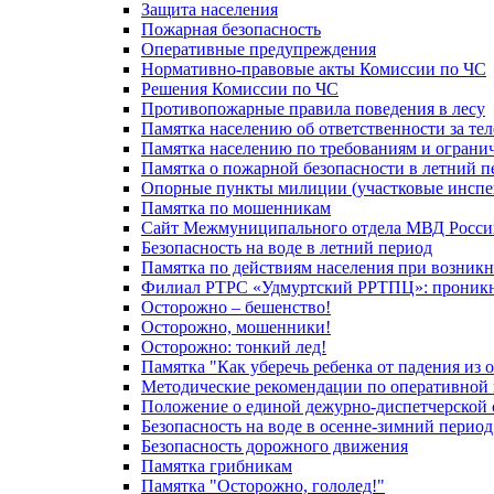
Защита населения
Пожарная безопасность
Оперативные предупреждения
Нормативно-правовые акты Комиссии по ЧС
Решения Комиссии по ЧС
Противопожарные правила поведения в лесу
Памятка населению об ответственности за те
Памятка населению по требованиям и огран
Памятка о пожарной безопасности в летний п
Опорные пункты милиции (участковые инспе
Памятка по мошенникам
Сайт Межмуниципального отдела МВД Росси
Безопасность на воде в летний период
Памятка по действиям населения при возникн
Филиал РТРС «Удмуртский РРТПЦ»: проникнов
Осторожно – бешенство!
Осторожно, мошенники!
Осторожно: тонкий лед!
Памятка "Как уберечь ребенка от падения из 
Методические рекомендации по оперативной в
Положение о единой дежурно-диспетчерской 
Безопасность на воде в осенне-зимний период
Безопасность дорожного движения
Памятка грибникам
Памятка "Осторожно, гололед!"