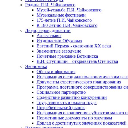
Родина П.И. Чайковского
Музей-усадьба П.И. Чайковского
Музыкальные фестивали
175-летие П.И. Чайковского
К 180-летию П.И. Чайковского
Люди, герои, династии
Аллея славы
Из династии Обуховых
Евгений Пермяк - сказочник XX века
Знаменитые заводчане
Почетные граждане Воткинска
В.Н. Ступишин – открыватель Отечества
Экономика
Общая информация
Информация о социально-экономическим раз
Документы стратегического планирования
Программа поэтапного совершенствования си
Социальное партнерство
Содействие развитию конкуренции
Труд, занятость и охрана труда
Потребительский рынок
Информация о количестве субъектов малого и
Нормативные документы по закупкам
Доклад о достигнутых значениях показателей