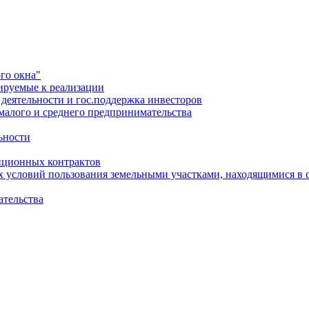
го окна"
ируемые к реализации
еятельности и гос.поддержка инвесторов
малого и среднего предпринимательства
ьности
иционных контрактов
х условий пользования земельными участками, находящимися в 
ательства