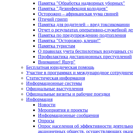
Памятка "Обработка надворных уборных"
Памятка "Дезинфекция колодцев"
Осторожно – африканская чума свиней
Птичий грипп
Памятка для родителей – вред токсикомании
Отчет о результатах оперативно-служебной д
Памятка по предупреждению подтопления
Памятка "Осторожно, клещи!"
Памятка туристам
О правилах учета беспилотных воздушных су
Профилактика дистанционных преступлений
Внимание! Ящур"
Бесплатная юридическая помощь
Участие в программах и международное сотруднич
Статистическая информация
Информационные системы
Официальные выступления
Официальные визиты и рабочие поездки
Информация
Новости
Мероприятия и проекты
Информационные сообщения
Опросы
Опрос населения об эффективности деятельн
акционерных обществ, осуществляющих оказа