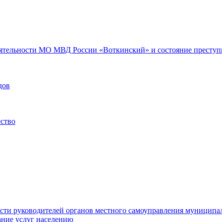
еятельности МО МВД России «Воткинский» и состояние преступн
дов
ество
ости руководителей органов местного самоуправления муниципа
ние услуг населению