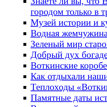
Знаете ли вы, что 
городом только в т
Музей истории и к
Водная жемчужин
Зеленый мир старо
Добрый дух богад
Воткинские короб
Как отдыхали наш
Теплоходы «Вотки
Памятные даты ис