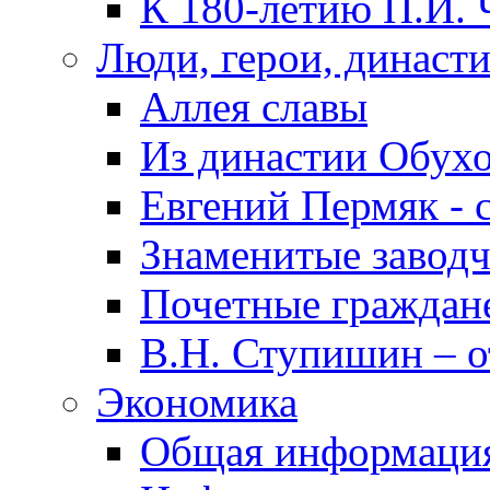
К 180-летию П.И. 
Люди, герои, династ
Аллея славы
Из династии Обух
Евгений Пермяк - 
Знаменитые заводч
Почетные граждан
В.Н. Ступишин – о
Экономика
Общая информаци