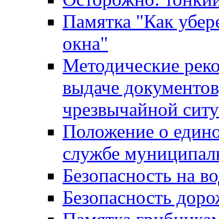
Памятка "Как убере
окна"
Методические рек
выдаче документов
чрезвычайной сит
Положение о един
службе муниципал
Безопасность на в
Безопасность дор