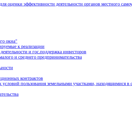
 для оценки эффективности деятельности органов местного само
го окна"
ируемые к реализации
еятельности и гос.поддержка инвесторов
малого и среднего предпринимательства
ьности
иционных контрактов
х условий пользования земельными участками, находящимися в 
ательства