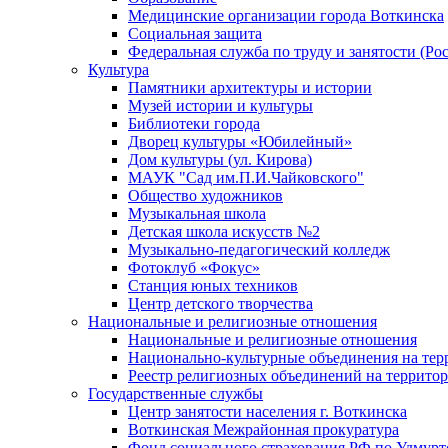
Медицинские организации города Воткинска
Социальная защита
Федеральная служба по труду и занятости (Рос
Культура
Памятники архитектуры и истории
Музей истории и культуры
Библиотеки города
Дворец культуры «Юбилейный»
Дом культуры (ул. Кирова)
МАУК "Сад им.П.И.Чайковского"
Общество художников
Музыкальная школа
Детская школа искусств №2
Музыкально-педагогический колледж
Фотоклуб «Фокус»
Станция юных техников
Центр детского творчества
Национальные и религиозные отношения
Национальные и религиозные отношения
Национально-культурные объединения на те
Реестр религиозных объединений на террито
Государственные службы
Центр занятости населения г. Воткинска
Воткинская Межрайонная прокуратура
Фонд социального страхования РФ по Удмурт