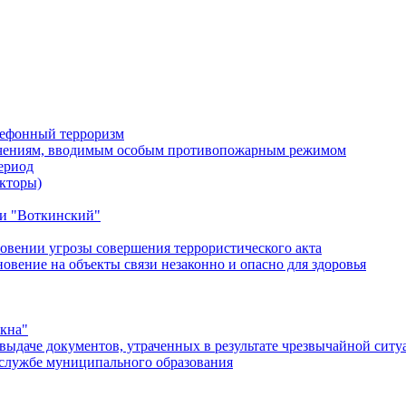
лефонный терроризм
ичениям, вводимым особым противопожарным режимом
ериод
кторы)
и "Воткинский"
овении угрозы совершения террористического акта
ение на объекты связи незаконно и опасно для здоровья
окна"
ыдаче документов, утраченных в результате чрезвычайной ситу
службе муниципального образования