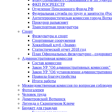
ФКП РОСРЕЕСТР
Отделение Пенсионного Фонда РФ
Федеральная служба по труду и занятости (Рос
Антитеррористическая комиссия города Вотк
Прокурор разъясняет
Транспортная прокуратура
Спорт
Физкультура и спорт
Спортивные сооружения
Хоккейный клуб «Знамя»
Статистический отчет 2018 год
План Официальных физкультурно - оздоровит
Административная комиссия
Состав комиссии
Закон УР "Об административных комиссиях"
Закон УР "Об установлении административно
Правила благоустройства
Итоги работы
Межведомственная комиссия по вопросам соблюдени
Фотогалерея
Человек труда
Димитровский Воткинск
Легенда о Скрипичном Ключе
Бюджет для граждан