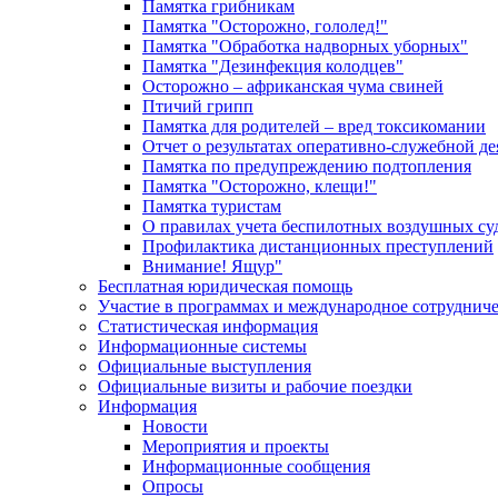
Памятка грибникам
Памятка "Осторожно, гололед!"
Памятка "Обработка надворных уборных"
Памятка "Дезинфекция колодцев"
Осторожно – африканская чума свиней
Птичий грипп
Памятка для родителей – вред токсикомании
Отчет о результатах оперативно-служебной д
Памятка по предупреждению подтопления
Памятка "Осторожно, клещи!"
Памятка туристам
О правилах учета беспилотных воздушных су
Профилактика дистанционных преступлений
Внимание! Ящур"
Бесплатная юридическая помощь
Участие в программах и международное сотруднич
Статистическая информация
Информационные системы
Официальные выступления
Официальные визиты и рабочие поездки
Информация
Новости
Мероприятия и проекты
Информационные сообщения
Опросы