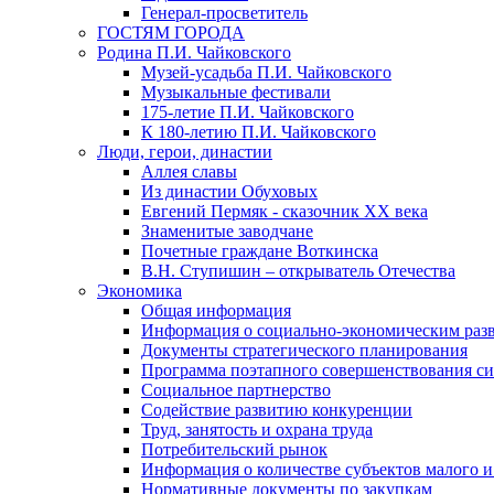
Генерал-просветитель
ГОСТЯМ ГОРОДА
Родина П.И. Чайковского
Музей-усадьба П.И. Чайковского
Музыкальные фестивали
175-летие П.И. Чайковского
К 180-летию П.И. Чайковского
Люди, герои, династии
Аллея славы
Из династии Обуховых
Евгений Пермяк - сказочник XX века
Знаменитые заводчане
Почетные граждане Воткинска
В.Н. Ступишин – открыватель Отечества
Экономика
Общая информация
Информация о социально-экономическим раз
Документы стратегического планирования
Программа поэтапного совершенствования си
Социальное партнерство
Содействие развитию конкуренции
Труд, занятость и охрана труда
Потребительский рынок
Информация о количестве субъектов малого и
Нормативные документы по закупкам