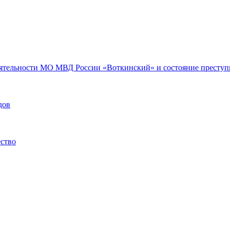
еятельности МО МВД России «Воткинский» и состояние преступн
дов
ество