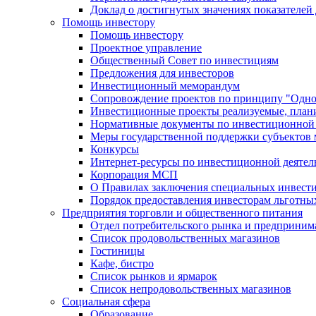
Доклад о достигнутых значениях показателей
Помощь инвестору
Помощь инвестору
Проектное управление
Общественный Совет по инвестициям
Предложения для инвесторов
Инвестиционный меморандум
Сопровождение проектов по принципу "Oдно
Инвестиционные проекты реализуемые, план
Нормативные документы по инвестиционной д
Меры государственной поддержки субъектов 
Конкурсы
Интернет-ресурсы по инвестиционной деятел
Корпорация МСП
О Правилах заключения специальных инвест
Порядок предоставления инвесторам льготны
Предприятия торговли и общественного питания
Отдел потребительского рынка и предприним
Список продовольственных магазинов
Гостиницы
Кафе, бистро
Cписок рынков и ярмарок
Список непродовольственных магазинов
Социальная сфера
Образование