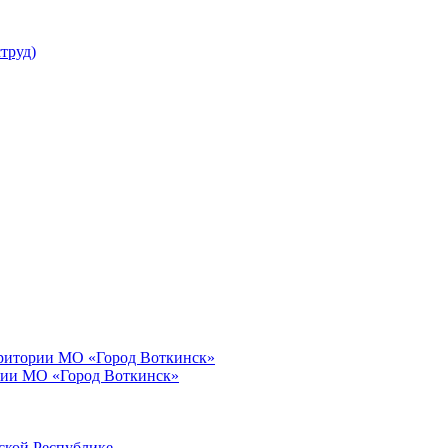
труд)
рритории МО «Город Воткинск»
рии МО «Город Воткинск»
ской Республике