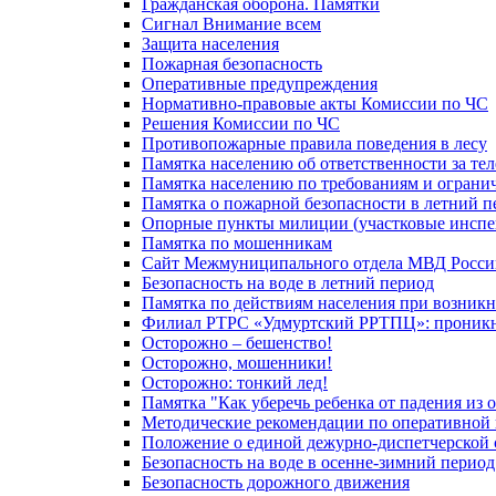
Гражданская оборона. Памятки
Сигнал Внимание всем
Защита населения
Пожарная безопасность
Оперативные предупреждения
Нормативно-правовые акты Комиссии по ЧС
Решения Комиссии по ЧС
Противопожарные правила поведения в лесу
Памятка населению об ответственности за те
Памятка населению по требованиям и огран
Памятка о пожарной безопасности в летний п
Опорные пункты милиции (участковые инспе
Памятка по мошенникам
Сайт Межмуниципального отдела МВД Росси
Безопасность на воде в летний период
Памятка по действиям населения при возникн
Филиал РТРС «Удмуртский РРТПЦ»: проникнов
Осторожно – бешенство!
Осторожно, мошенники!
Осторожно: тонкий лед!
Памятка "Как уберечь ребенка от падения из 
Методические рекомендации по оперативной в
Положение о единой дежурно-диспетчерской 
Безопасность на воде в осенне-зимний период
Безопасность дорожного движения