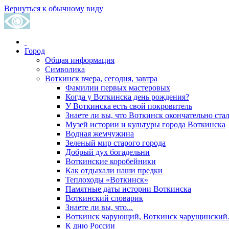
Вернуться к обычному виду
Город
Общая информация
Символика
Воткинск вчера, сегодня, завтра
Фамилии первых мастеровых
Когда у Воткинска день рождения?
У Воткинска есть свой покровитель
Знаете ли вы, что Воткинск окончательно стал
Музей истории и культуры города Воткинска
Водная жемчужина
Зеленый мир старого города
Добрый дух богадельни
Воткинские коробейники
Как отдыхали наши предки
Теплоходы «Воткинск»
Памятные даты истории Воткинска
Воткинский словарик
Знаете ли вы, что...
Воткинск чарующий, Воткинск чарущински
К дню России