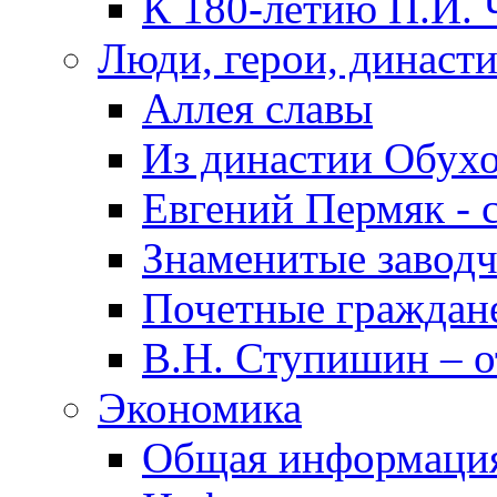
К 180-летию П.И. 
Люди, герои, династ
Аллея славы
Из династии Обух
Евгений Пермяк - 
Знаменитые заводч
Почетные граждан
В.Н. Ступишин – о
Экономика
Общая информаци