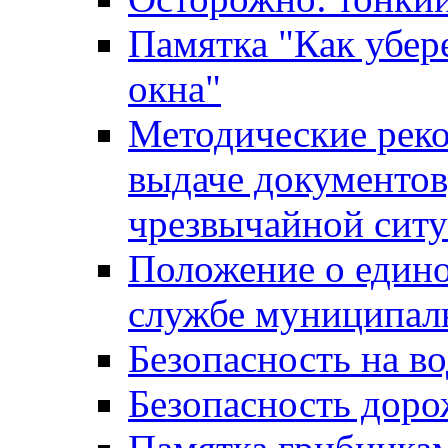
Памятка "Как убере
окна"
Методические рек
выдаче документов
чрезвычайной сит
Положение о един
службе муниципал
Безопасность на в
Безопасность дор