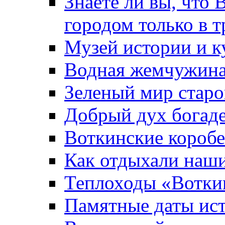
Знаете ли вы, что 
городом только в т
Музей истории и к
Водная жемчужин
Зеленый мир старо
Добрый дух богад
Воткинские короб
Как отдыхали наш
Теплоходы «Вотки
Памятные даты ис