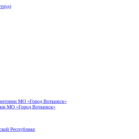
труд)
рритории МО «Город Воткинск»
рии МО «Город Воткинск»
ской Республике