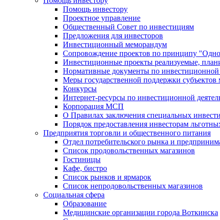
Помощь инвестору
Помощь инвестору
Проектное управление
Общественный Совет по инвестициям
Предложения для инвесторов
Инвестиционный меморандум
Сопровождение проектов по принципу "Oдно
Инвестиционные проекты реализуемые, план
Нормативные документы по инвестиционной д
Меры государственной поддержки субъектов 
Конкурсы
Интернет-ресурсы по инвестиционной деятел
Корпорация МСП
О Правилах заключения специальных инвест
Порядок предоставления инвесторам льготны
Предприятия торговли и общественного питания
Отдел потребительского рынка и предприним
Список продовольственных магазинов
Гостиницы
Кафе, бистро
Cписок рынков и ярмарок
Список непродовольственных магазинов
Социальная сфера
Образование
Медицинские организации города Воткинска