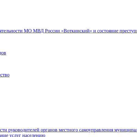
еятельности МО МВД России «Воткинский» и состояние преступн
дов
ество
ости руководителей органов местного самоуправления муниципа
ние услуг населению