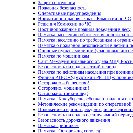
Защита населения
Пожарная безопасность
Оперативные предупреждения
Нормативно-правовые акты Комиссии по ЧС
Решения Комиссии по ЧС
Противопожарные правила поведения в лесу
Памятка населению об ответственности за те
Памятка населению по требованиям и огран
Памятка о пожарной безопасности в летний п
Опорные пункты милиции (участковые инспе
Памятка по мошенникам
Сайт Межмуниципального отдела МВД Росси
Безопасность на воде в летний период
Памятка по действиям населения при возникн
Филиал РТРС «Удмуртский РРТПЦ»: проникнов
Осторожно – бешенство!
Осторожно, мошенники!
Осторожно: тонкий лед!
Памятка "Как уберечь ребенка от падения из 
Методические рекомендации по оперативной в
Положение о единой дежурно-диспетчерской 
Безопасность на воде в осенне-зимний период
Безопасность дорожного движения
Памятка грибникам
Памятка "Осторожно, гололед!"