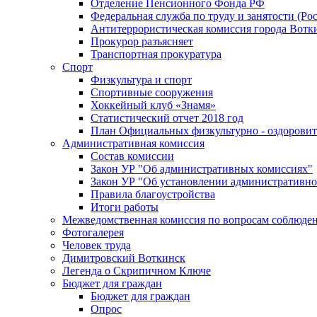
Отделение Пенсионного Фонда РФ
Федеральная служба по труду и занятости (Рос
Антитеррористическая комиссия города Вотк
Прокурор разъясняет
Транспортная прокуратура
Спорт
Физкультура и спорт
Спортивные сооружения
Хоккейный клуб «Знамя»
Статистический отчет 2018 год
План Официальных физкультурно - оздоровит
Административная комиссия
Состав комиссии
Закон УР "Об административных комиссиях"
Закон УР "Об установлении административно
Правила благоустройства
Итоги работы
Межведомственная комиссия по вопросам соблюдени
Фотогалерея
Человек труда
Димитровский Воткинск
Легенда о Скрипичном Ключе
Бюджет для граждан
Бюджет для граждан
Опрос