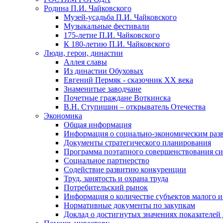
Родина П.И. Чайковского
Музей-усадьба П.И. Чайковского
Музыкальные фестивали
175-летие П.И. Чайковского
К 180-летию П.И. Чайковского
Люди, герои, династии
Аллея славы
Из династии Обуховых
Евгений Пермяк - сказочник XX века
Знаменитые заводчане
Почетные граждане Воткинска
В.Н. Ступишин – открыватель Отечества
Экономика
Общая информация
Информация о социально-экономическим раз
Документы стратегического планирования
Программа поэтапного совершенствования си
Социальное партнерство
Содействие развитию конкуренции
Труд, занятость и охрана труда
Потребительский рынок
Информация о количестве субъектов малого и
Нормативные документы по закупкам
Доклад о достигнутых значениях показателей