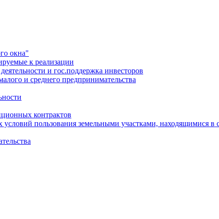
го окна"
ируемые к реализации
еятельности и гос.поддержка инвесторов
малого и среднего предпринимательства
ьности
иционных контрактов
х условий пользования земельными участками, находящимися в 
ательства