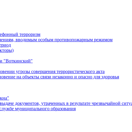
лефонный терроризм
ичениям, вводимым особым противопожарным режимом
ериод
кторы)
и "Воткинский"
овении угрозы совершения террористического акта
ение на объекты связи незаконно и опасно для здоровья
окна"
ыдаче документов, утраченных в результате чрезвычайной ситу
службе муниципального образования