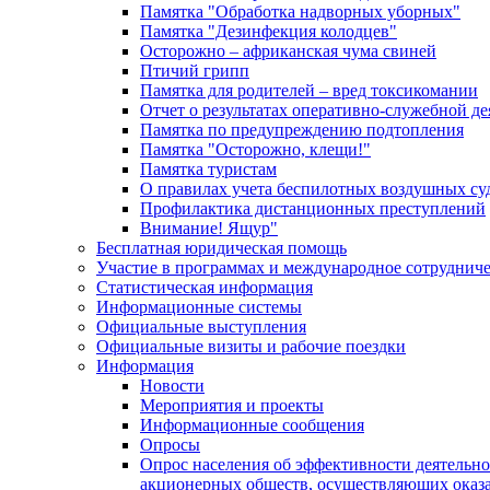
Памятка "Обработка надворных уборных"
Памятка "Дезинфекция колодцев"
Осторожно – африканская чума свиней
Птичий грипп
Памятка для родителей – вред токсикомании
Отчет о результатах оперативно-служебной д
Памятка по предупреждению подтопления
Памятка "Осторожно, клещи!"
Памятка туристам
О правилах учета беспилотных воздушных су
Профилактика дистанционных преступлений
Внимание! Ящур"
Бесплатная юридическая помощь
Участие в программах и международное сотруднич
Статистическая информация
Информационные системы
Официальные выступления
Официальные визиты и рабочие поездки
Информация
Новости
Мероприятия и проекты
Информационные сообщения
Опросы
Опрос населения об эффективности деятельн
акционерных обществ, осуществляющих оказа