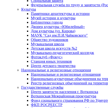
Социальная защита
Федеральная служба по труду и занятости (Рос
Культура
Памятники архитектуры и истории
Музей истории и культуры
Библиотеки города
Дворец культуры «Юбилейный»
Дом культуры (ул. Кирова)
МАУК "Сад им.П.И.Чайковского"
Общество художников
Музыкальная школа
Детская школа искусств №2
Музыкально-педагогический колледж
Фотоклуб «Фокус»
Станция юных техников
Центр детского творчества
Национальные и религиозные отношения
Национальные и религиозные отношения
Национально-культурные объединения на те
Реестр религиозных объединений на террито
Государственные службы
Центр занятости населения г. Воткинска
Воткинская Межрайонная прокуратура
Фонд социального страхования РФ по Удмурт
ФКП РОСРЕЕСТР