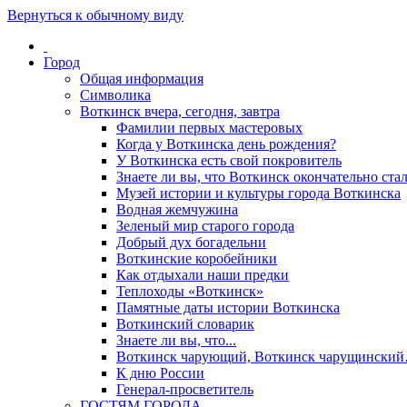
Вернуться к обычному виду
Город
Общая информация
Символика
Воткинск вчера, сегодня, завтра
Фамилии первых мастеровых
Когда у Воткинска день рождения?
У Воткинска есть свой покровитель
Знаете ли вы, что Воткинск окончательно стал
Музей истории и культуры города Воткинска
Водная жемчужина
Зеленый мир старого города
Добрый дух богадельни
Воткинские коробейники
Как отдыхали наши предки
Теплоходы «Воткинск»
Памятные даты истории Воткинска
Воткинский словарик
Знаете ли вы, что...
Воткинск чарующий, Воткинск чарущински
К дню России
Генерал-просветитель
ГОСТЯМ ГОРОДА