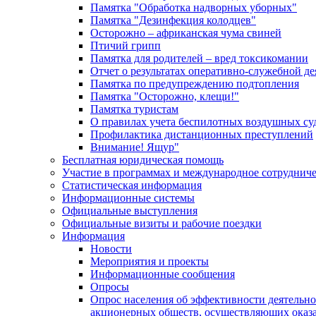
Памятка "Обработка надворных уборных"
Памятка "Дезинфекция колодцев"
Осторожно – африканская чума свиней
Птичий грипп
Памятка для родителей – вред токсикомании
Отчет о результатах оперативно-служебной д
Памятка по предупреждению подтопления
Памятка "Осторожно, клещи!"
Памятка туристам
О правилах учета беспилотных воздушных су
Профилактика дистанционных преступлений
Внимание! Ящур"
Бесплатная юридическая помощь
Участие в программах и международное сотруднич
Статистическая информация
Информационные системы
Официальные выступления
Официальные визиты и рабочие поездки
Информация
Новости
Мероприятия и проекты
Информационные сообщения
Опросы
Опрос населения об эффективности деятельн
акционерных обществ, осуществляющих оказа