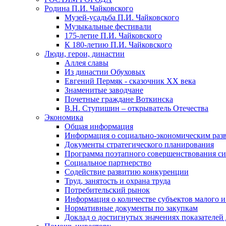
Родина П.И. Чайковского
Музей-усадьба П.И. Чайковского
Музыкальные фестивали
175-летие П.И. Чайковского
К 180-летию П.И. Чайковского
Люди, герои, династии
Аллея славы
Из династии Обуховых
Евгений Пермяк - сказочник XX века
Знаменитые заводчане
Почетные граждане Воткинска
В.Н. Ступишин – открыватель Отечества
Экономика
Общая информация
Информация о социально-экономическим раз
Документы стратегического планирования
Программа поэтапного совершенствования си
Социальное партнерство
Содействие развитию конкуренции
Труд, занятость и охрана труда
Потребительский рынок
Информация о количестве субъектов малого и
Нормативные документы по закупкам
Доклад о достигнутых значениях показателей