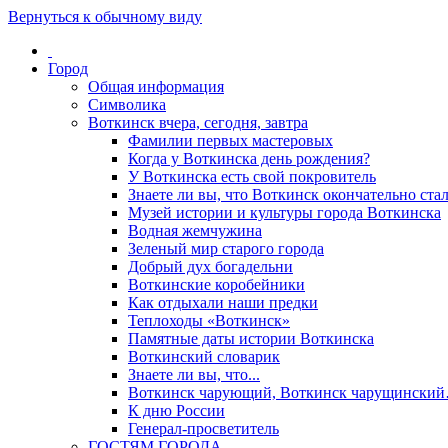
Вернуться к обычному виду
Город
Общая информация
Символика
Воткинск вчера, сегодня, завтра
Фамилии первых мастеровых
Когда у Воткинска день рождения?
У Воткинска есть свой покровитель
Знаете ли вы, что Воткинск окончательно стал
Музей истории и культуры города Воткинска
Водная жемчужина
Зеленый мир старого города
Добрый дух богадельни
Воткинские коробейники
Как отдыхали наши предки
Теплоходы «Воткинск»
Памятные даты истории Воткинска
Воткинский словарик
Знаете ли вы, что...
Воткинск чарующий, Воткинск чарущински
К дню России
Генерал-просветитель
ГОСТЯМ ГОРОДА