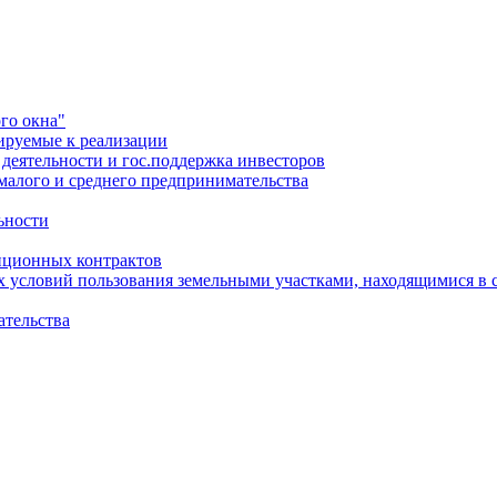
го окна"
ируемые к реализации
еятельности и гос.поддержка инвесторов
малого и среднего предпринимательства
ьности
иционных контрактов
х условий пользования земельными участками, находящимися в 
ательства