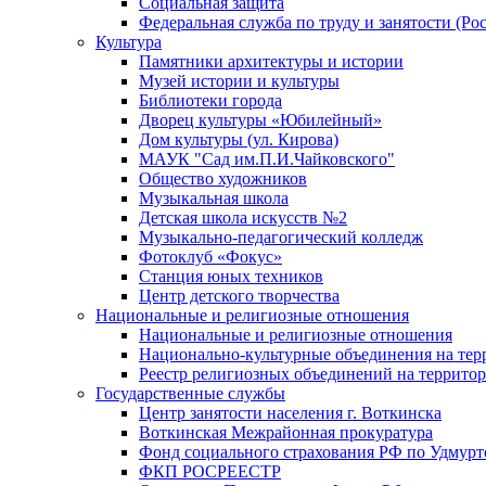
Социальная защита
Федеральная служба по труду и занятости (Рос
Культура
Памятники архитектуры и истории
Музей истории и культуры
Библиотеки города
Дворец культуры «Юбилейный»
Дом культуры (ул. Кирова)
МАУК "Сад им.П.И.Чайковского"
Общество художников
Музыкальная школа
Детская школа искусств №2
Музыкально-педагогический колледж
Фотоклуб «Фокус»
Станция юных техников
Центр детского творчества
Национальные и религиозные отношения
Национальные и религиозные отношения
Национально-культурные объединения на те
Реестр религиозных объединений на террито
Государственные службы
Центр занятости населения г. Воткинска
Воткинская Межрайонная прокуратура
Фонд социального страхования РФ по Удмурт
ФКП РОСРЕЕСТР