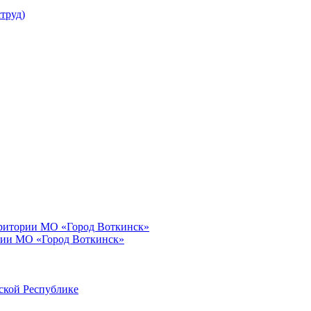
труд)
рритории МО «Город Воткинск»
рии МО «Город Воткинск»
ской Республике