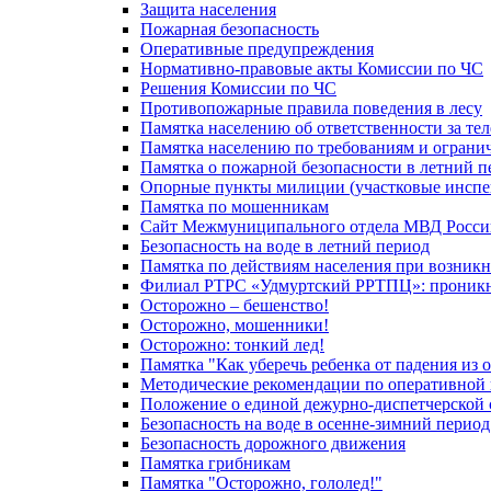
Защита населения
Пожарная безопасность
Оперативные предупреждения
Нормативно-правовые акты Комиссии по ЧС
Решения Комиссии по ЧС
Противопожарные правила поведения в лесу
Памятка населению об ответственности за те
Памятка населению по требованиям и огран
Памятка о пожарной безопасности в летний п
Опорные пункты милиции (участковые инспе
Памятка по мошенникам
Сайт Межмуниципального отдела МВД Росси
Безопасность на воде в летний период
Памятка по действиям населения при возникн
Филиал РТРС «Удмуртский РРТПЦ»: проникнов
Осторожно – бешенство!
Осторожно, мошенники!
Осторожно: тонкий лед!
Памятка "Как уберечь ребенка от падения из 
Методические рекомендации по оперативной в
Положение о единой дежурно-диспетчерской 
Безопасность на воде в осенне-зимний период
Безопасность дорожного движения
Памятка грибникам
Памятка "Осторожно, гололед!"