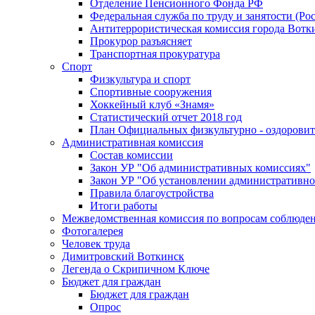
Отделение Пенсионного Фонда РФ
Федеральная служба по труду и занятости (Рос
Антитеррористическая комиссия города Вотк
Прокурор разъясняет
Транспортная прокуратура
Спорт
Физкультура и спорт
Спортивные сооружения
Хоккейный клуб «Знамя»
Статистический отчет 2018 год
План Официальных физкультурно - оздоровит
Административная комиссия
Состав комиссии
Закон УР "Об административных комиссиях"
Закон УР "Об установлении административно
Правила благоустройства
Итоги работы
Межведомственная комиссия по вопросам соблюдени
Фотогалерея
Человек труда
Димитровский Воткинск
Легенда о Скрипичном Ключе
Бюджет для граждан
Бюджет для граждан
Опрос