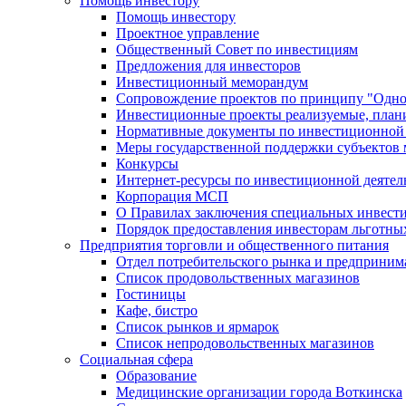
Помощь инвестору
Помощь инвестору
Проектное управление
Общественный Совет по инвестициям
Предложения для инвесторов
Инвестиционный меморандум
Сопровождение проектов по принципу "Oдно
Инвестиционные проекты реализуемые, план
Нормативные документы по инвестиционной д
Меры государственной поддержки субъектов 
Конкурсы
Интернет-ресурсы по инвестиционной деятел
Корпорация МСП
О Правилах заключения специальных инвест
Порядок предоставления инвесторам льготны
Предприятия торговли и общественного питания
Отдел потребительского рынка и предприним
Список продовольственных магазинов
Гостиницы
Кафе, бистро
Cписок рынков и ярмарок
Список непродовольственных магазинов
Социальная сфера
Образование
Медицинские организации города Воткинска