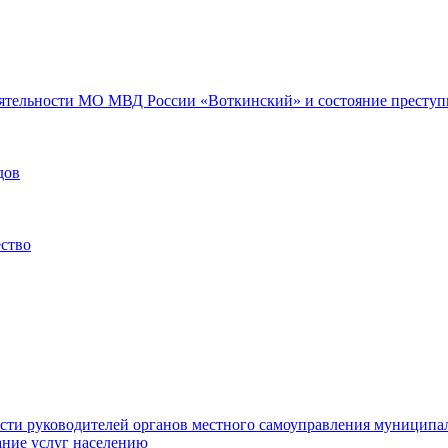
еятельности МО МВД России «Воткинский» и состояние преступн
дов
ество
ости руководителей органов местного самоуправления муниципа
ние услуг населению