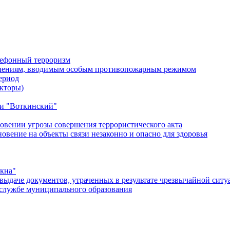
лефонный терроризм
ичениям, вводимым особым противопожарным режимом
ериод
кторы)
и "Воткинский"
овении угрозы совершения террористического акта
ение на объекты связи незаконно и опасно для здоровья
окна"
ыдаче документов, утраченных в результате чрезвычайной ситу
службе муниципального образования