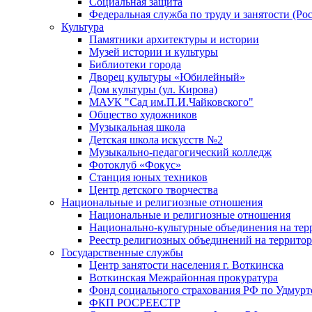
Социальная защита
Федеральная служба по труду и занятости (Рос
Культура
Памятники архитектуры и истории
Музей истории и культуры
Библиотеки города
Дворец культуры «Юбилейный»
Дом культуры (ул. Кирова)
МАУК "Сад им.П.И.Чайковского"
Общество художников
Музыкальная школа
Детская школа искусств №2
Музыкально-педагогический колледж
Фотоклуб «Фокус»
Станция юных техников
Центр детского творчества
Национальные и религиозные отношения
Национальные и религиозные отношения
Национально-культурные объединения на те
Реестр религиозных объединений на террито
Государственные службы
Центр занятости населения г. Воткинска
Воткинская Межрайонная прокуратура
Фонд социального страхования РФ по Удмурт
ФКП РОСРЕЕСТР