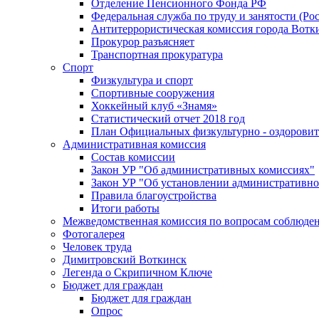
Отделение Пенсионного Фонда РФ
Федеральная служба по труду и занятости (Рос
Антитеррористическая комиссия города Вотк
Прокурор разъясняет
Транспортная прокуратура
Спорт
Физкультура и спорт
Спортивные сооружения
Хоккейный клуб «Знамя»
Статистический отчет 2018 год
План Официальных физкультурно - оздоровит
Административная комиссия
Состав комиссии
Закон УР "Об административных комиссиях"
Закон УР "Об установлении административно
Правила благоустройства
Итоги работы
Межведомственная комиссия по вопросам соблюдени
Фотогалерея
Человек труда
Димитровский Воткинск
Легенда о Скрипичном Ключе
Бюджет для граждан
Бюджет для граждан
Опрос