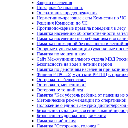
Защита населения
Пожарная безопасность
Оперативные предупреждения
Нормативно-правовые акты Комиссии по ЧС
Решения Комиссии по ЧС
Противопожарные правила поведения в лесу
Памятка населению об ответственности за те
Памятка населению по требованиям и огран
Памятка о пожарной безопасности в летний п
Опорные пункты милиции (участковые инспе
Памятка по мошенникам
Сайт Межмуниципального отдела МВД Росси
Безопасность на воде в летний период
Памятка по действиям населения при возникн
Филиал РТРС «Удмуртский РРТПЦ»: проникнов
Осторожно – бешенство!
Осторожно, мошенники!
Осторожно: тонкий лед!
Памятка "Как уберечь ребенка от падения из 
Методические рекомендации по оперативной в
Положение о единой дежурно-диспетчерской 
Безопасность на воде в осенне-зимний период
Безопасность дорожного движения
Памятка грибникам
Памятка "Осторожно, гололед!"