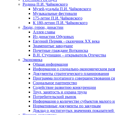
Родина П.И. Чайковского
Музей-усадьба П.И. Чайковского
Музыкальные фестивали
175-летие П.И. Чайковского
К 180-летию П.И. Чайковского
Люди, герои, династии
Аллея славы
Из династии Обуховых
Евгений Пермяк - сказочник XX века
Знаменитые заводчане
Почетные граждане Воткинска
В.Н. Ступишин – открыватель Отечества
Экономика
Общая информация
Информация о социально-экономическим раз
Документы стратегического планирования
Программа поэтапного совершенствования си
Социальное партнерство
Содействие развитию конкуренции
Труд, занятость и охрана труда
Потребительский рынок
Информация о количестве субъектов малого и
Нормативные документы по закупкам
Доклад о достигнутых значениях показателей