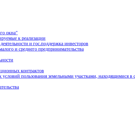
го окна"
ируемые к реализации
еятельности и гос.поддержка инвесторов
малого и среднего предпринимательства
ьности
иционных контрактов
х условий пользования земельными участками, находящимися в 
ательства