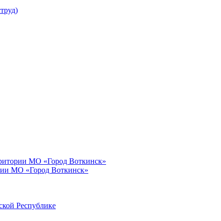
труд)
рритории МО «Город Воткинск»
рии МО «Город Воткинск»
ской Республике