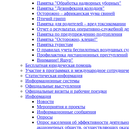
Памятка "Обработка надворных уборных"
Памятка "Дезинфекция колодцев"
Осторожно – африканская чума свиней
Птичий грипп
Памятка для родителей – вред токсикомании
Отчет о результатах оперативно-служебной д
Памятка по предупреждению подтопления
Памятка "Осторожно, клещи!"
Памятка туристам
О правилах учета беспилотных воздушных су
Профилактика дистанционных преступлений
Внимание! Ящур"
Бесплатная юридическая помощь
Участие в программах и международное сотруднич
Статистическая информация
Информационные системы
Официальные выступления
Официальные визиты и рабочие поездки
Информация
Новости
Мероприятия и проекты
Информационные сообщения
Опросы
Опрос населения об эффективности деятельн
акционерных обществ, осуществляющих оказа