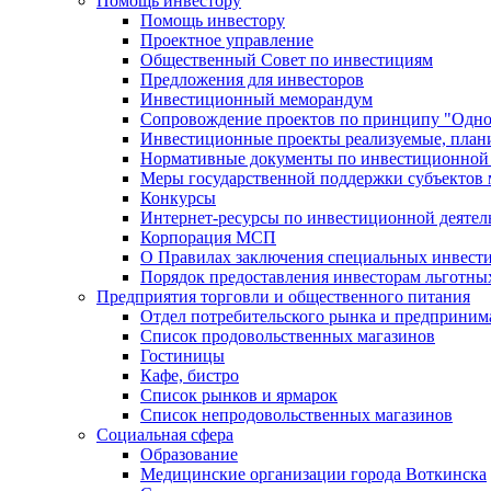
Помощь инвестору
Помощь инвестору
Проектное управление
Общественный Совет по инвестициям
Предложения для инвесторов
Инвестиционный меморандум
Сопровождение проектов по принципу "Oдно
Инвестиционные проекты реализуемые, план
Нормативные документы по инвестиционной д
Меры государственной поддержки субъектов 
Конкурсы
Интернет-ресурсы по инвестиционной деятел
Корпорация МСП
О Правилах заключения специальных инвест
Порядок предоставления инвесторам льготны
Предприятия торговли и общественного питания
Отдел потребительского рынка и предприним
Список продовольственных магазинов
Гостиницы
Кафе, бистро
Cписок рынков и ярмарок
Список непродовольственных магазинов
Социальная сфера
Образование
Медицинские организации города Воткинска