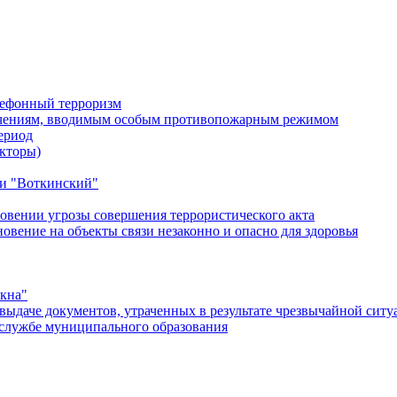
лефонный терроризм
ичениям, вводимым особым противопожарным режимом
ериод
кторы)
и "Воткинский"
овении угрозы совершения террористического акта
ение на объекты связи незаконно и опасно для здоровья
окна"
ыдаче документов, утраченных в результате чрезвычайной ситу
службе муниципального образования