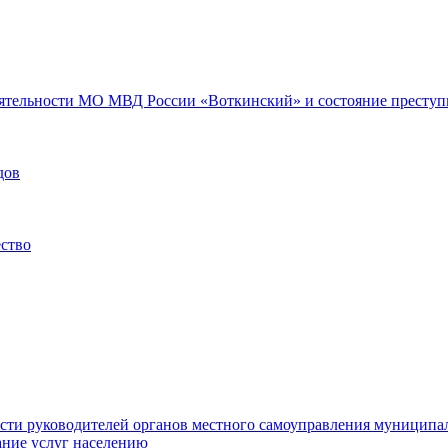
еятельности МО МВД России «Воткинский» и состояние преступн
дов
ество
ости руководителей органов местного самоуправления муниципа
ние услуг населению