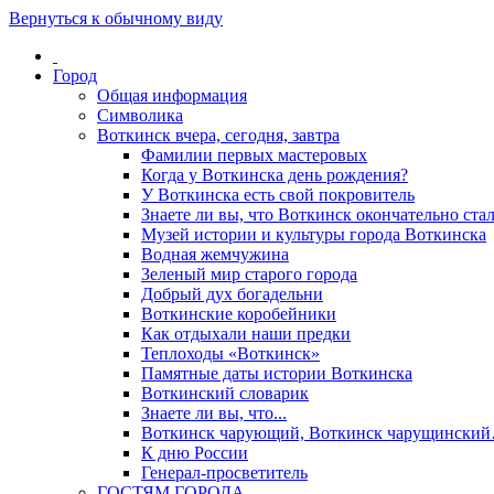
Вернуться к обычному виду
Город
Общая информация
Символика
Воткинск вчера, сегодня, завтра
Фамилии первых мастеровых
Когда у Воткинска день рождения?
У Воткинска есть свой покровитель
Знаете ли вы, что Воткинск окончательно стал
Музей истории и культуры города Воткинска
Водная жемчужина
Зеленый мир старого города
Добрый дух богадельни
Воткинские коробейники
Как отдыхали наши предки
Теплоходы «Воткинск»
Памятные даты истории Воткинска
Воткинский словарик
Знаете ли вы, что...
Воткинск чарующий, Воткинск чарущински
К дню России
Генерал-просветитель
ГОСТЯМ ГОРОДА