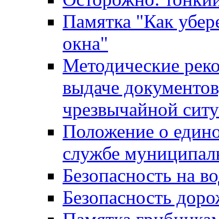
Памятка "Как убере
окна"
Методические рек
выдаче документов
чрезвычайной сит
Положение о един
службе муниципал
Безопасность на в
Безопасность дор