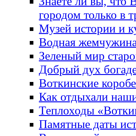
Знаете ли вы, что 
городом только в т
Музей истории и к
Водная жемчужин
Зеленый мир старо
Добрый дух богад
Воткинские короб
Как отдыхали наш
Теплоходы «Вотки
Памятные даты ис