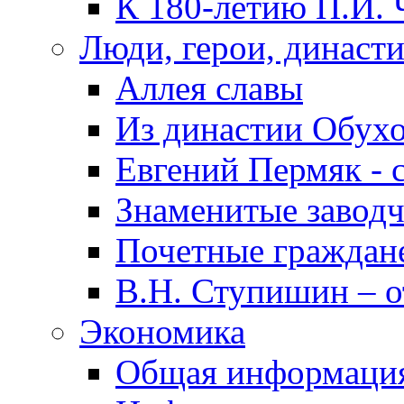
К 180-летию П.И. 
Люди, герои, династ
Аллея славы
Из династии Обух
Евгений Пермяк - 
Знаменитые заводч
Почетные граждан
В.Н. Ступишин – о
Экономика
Общая информаци