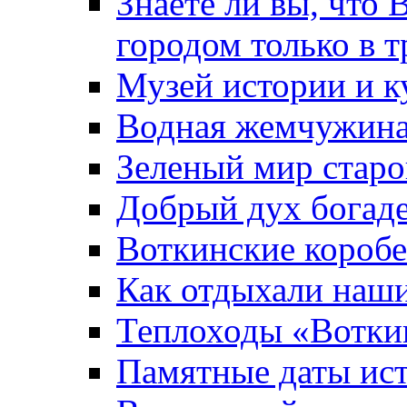
Знаете ли вы, что 
городом только в т
Музей истории и к
Водная жемчужин
Зеленый мир старо
Добрый дух богад
Воткинские короб
Как отдыхали наш
Теплоходы «Вотки
Памятные даты ис