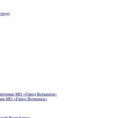
труд)
рритории МО «Город Воткинск»
рии МО «Город Воткинск»
ской Республике