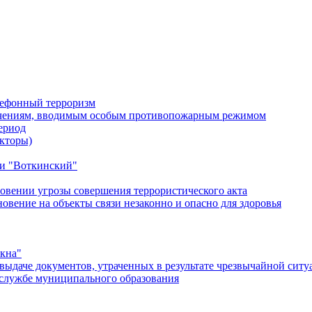
лефонный терроризм
ичениям, вводимым особым противопожарным режимом
ериод
кторы)
и "Воткинский"
овении угрозы совершения террористического акта
ение на объекты связи незаконно и опасно для здоровья
окна"
ыдаче документов, утраченных в результате чрезвычайной ситу
службе муниципального образования