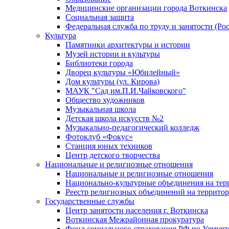
Медицинские организации города Воткинска
Социальная защита
Федеральная служба по труду и занятости (Рос
Культура
Памятники архитектуры и истории
Музей истории и культуры
Библиотеки города
Дворец культуры «Юбилейный»
Дом культуры (ул. Кирова)
МАУК "Сад им.П.И.Чайковского"
Общество художников
Музыкальная школа
Детская школа искусств №2
Музыкально-педагогический колледж
Фотоклуб «Фокус»
Станция юных техников
Центр детского творчества
Национальные и религиозные отношения
Национальные и религиозные отношения
Национально-культурные объединения на те
Реестр религиозных объединений на террито
Государственные службы
Центр занятости населения г. Воткинска
Воткинская Межрайонная прокуратура
Фонд социального страхования РФ по Удмурт