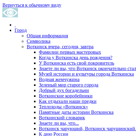
Вернуться к обычному виду
Город
Общая информация
Символика
Воткинск вчера, сегодня, завтра
Фамилии первых мастеровых
Когда у Воткинска день рождения?
У Воткинска есть свой покровитель
Знаете ли вы, что Воткинск окончательно стал
Музей истории и культуры города Воткинска
Водная жемчужина
Зеленый мир старого города
Добрый дух богадельни
Воткинские коробейники
Как отдыхали наши предки
Теплоходы «Воткинск»
Памятные даты истории Воткинска
Воткинский словарик
Знаете ли вы, что...
Воткинск чарующий, Воткинск чарущински
К дню России