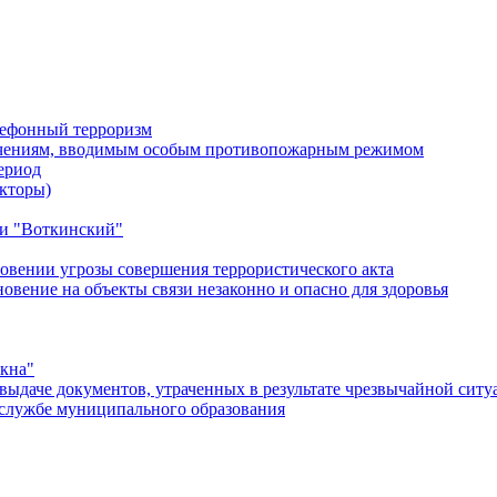
лефонный терроризм
ичениям, вводимым особым противопожарным режимом
ериод
кторы)
и "Воткинский"
овении угрозы совершения террористического акта
ение на объекты связи незаконно и опасно для здоровья
окна"
ыдаче документов, утраченных в результате чрезвычайной ситу
службе муниципального образования