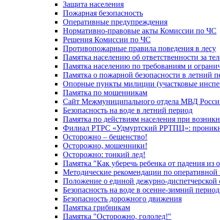
Защита населения
Пожарная безопасность
Оперативные предупреждения
Нормативно-правовые акты Комиссии по ЧС
Решения Комиссии по ЧС
Противопожарные правила поведения в лесу
Памятка населению об ответственности за те
Памятка населению по требованиям и огран
Памятка о пожарной безопасности в летний п
Опорные пункты милиции (участковые инспе
Памятка по мошенникам
Сайт Межмуниципального отдела МВД Росси
Безопасность на воде в летний период
Памятка по действиям населения при возникн
Филиал РТРС «Удмуртский РРТПЦ»: проникнов
Осторожно – бешенство!
Осторожно, мошенники!
Осторожно: тонкий лед!
Памятка "Как уберечь ребенка от падения из 
Методические рекомендации по оперативной в
Положение о единой дежурно-диспетчерской 
Безопасность на воде в осенне-зимний период
Безопасность дорожного движения
Памятка грибникам
Памятка "Осторожно, гололед!"