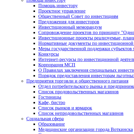
Помощь инвестору
Помощь инвестору
Проектное управление
Общественный Совет по инвестициям
Предложения для инвесторов
Инвестиционный меморандум
Сопровождение проектов по принципу "Oдно
Инвестиционные проекты реализуемые, план
Нормативные документы по инвестиционной д
Меры государственной поддержки субъектов 
Конкурсы
Интернет-ресурсы по инвестиционной деятел
Корпорация МСП
О Правилах заключения специальных инвест
Порядок предоставления инвесторам льготны
Предприятия торговли и общественного питания
Отдел потребительского рынка и предприним
Список продовольственных магазинов
Гостиницы
Кафе, бистро
Cписок рынков и ярмарок
Список непродовольственных магазинов
Социальная сфера
Образование
Медицинские организации города Воткинска