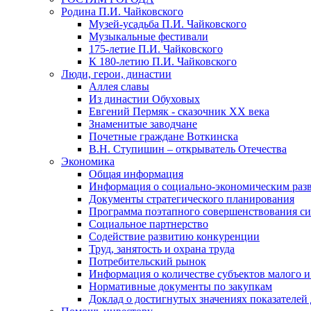
Родина П.И. Чайковского
Музей-усадьба П.И. Чайковского
Музыкальные фестивали
175-летие П.И. Чайковского
К 180-летию П.И. Чайковского
Люди, герои, династии
Аллея славы
Из династии Обуховых
Евгений Пермяк - сказочник XX века
Знаменитые заводчане
Почетные граждане Воткинска
В.Н. Ступишин – открыватель Отечества
Экономика
Общая информация
Информация о социально-экономическим раз
Документы стратегического планирования
Программа поэтапного совершенствования си
Социальное партнерство
Содействие развитию конкуренции
Труд, занятость и охрана труда
Потребительский рынок
Информация о количестве субъектов малого и
Нормативные документы по закупкам
Доклад о достигнутых значениях показателей