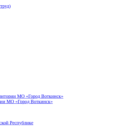
труд)
рритории МО «Город Воткинск»
рии МО «Город Воткинск»
ской Республике