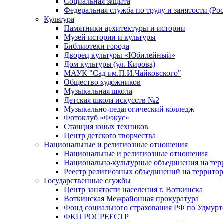
Социальная защита
Федеральная служба по труду и занятости (Рос
Культура
Памятники архитектуры и истории
Музей истории и культуры
Библиотеки города
Дворец культуры «Юбилейный»
Дом культуры (ул. Кирова)
МАУК "Сад им.П.И.Чайковского"
Общество художников
Музыкальная школа
Детская школа искусств №2
Музыкально-педагогический колледж
Фотоклуб «Фокус»
Станция юных техников
Центр детского творчества
Национальные и религиозные отношения
Национальные и религиозные отношения
Национально-культурные объединения на те
Реестр религиозных объединений на террито
Государственные службы
Центр занятости населения г. Воткинска
Воткинская Межрайонная прокуратура
Фонд социального страхования РФ по Удмурт
ФКП РОСРЕЕСТР