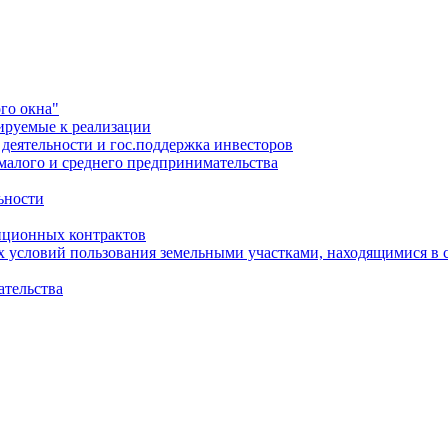
го окна"
ируемые к реализации
еятельности и гос.поддержка инвесторов
малого и среднего предпринимательства
ьности
иционных контрактов
х условий пользования земельными участками, находящимися в 
ательства