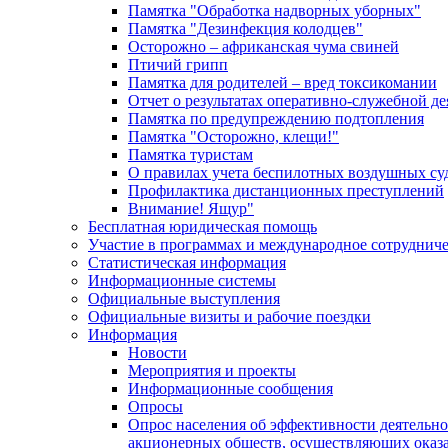
Памятка "Обработка надворных уборных"
Памятка "Дезинфекция колодцев"
Осторожно – африканская чума свиней
Птичий грипп
Памятка для родителей – вред токсикомании
Отчет о результатах оперативно-служебной д
Памятка по предупреждению подтопления
Памятка "Осторожно, клещи!"
Памятка туристам
О правилах учета беспилотных воздушных су
Профилактика дистанционных преступлений
Внимание! Ящур"
Бесплатная юридическая помощь
Участие в программах и международное сотруднич
Статистическая информация
Информационные системы
Официальные выступления
Официальные визиты и рабочие поездки
Информация
Новости
Мероприятия и проекты
Информационные сообщения
Опросы
Опрос населения об эффективности деятельн
акционерных обществ, осуществляющих оказа