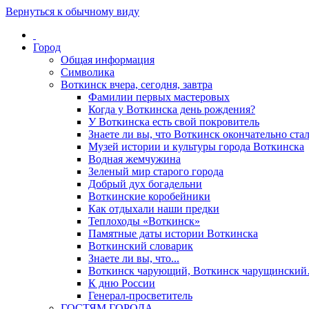
Вернуться к обычному виду
Город
Общая информация
Символика
Воткинск вчера, сегодня, завтра
Фамилии первых мастеровых
Когда у Воткинска день рождения?
У Воткинска есть свой покровитель
Знаете ли вы, что Воткинск окончательно стал
Музей истории и культуры города Воткинска
Водная жемчужина
Зеленый мир старого города
Добрый дух богадельни
Воткинские коробейники
Как отдыхали наши предки
Теплоходы «Воткинск»
Памятные даты истории Воткинска
Воткинский словарик
Знаете ли вы, что...
Воткинск чарующий, Воткинск чарущински
К дню России
Генерал-просветитель
ГОСТЯМ ГОРОДА