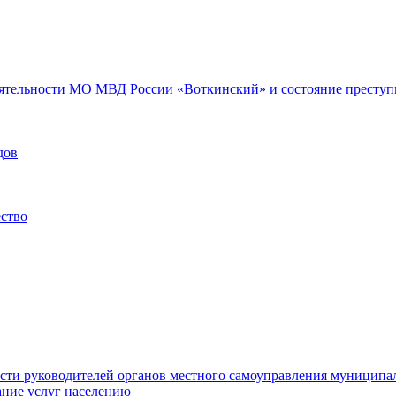
еятельности МО МВД России «Воткинский» и состояние преступн
дов
ество
ости руководителей органов местного самоуправления муниципа
ние услуг населению