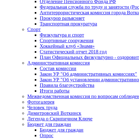
Отделение Пенсионного Фонда РФ
Федеральная служба по труду и занятости (Рос
Антитеррористическая комиссия города Вотк
Прокурор разъясняет
Транспортная прокуратура
Спорт
Физкультура и спорт
Спортивные сооружения
Хоккейный клуб «Знамя»
Статистический отчет 2018 год
План Официальных физкультурно - оздоровит
Административная комиссия
Состав комиссии
Закон УР "Об административных комиссиях"
Закон УР "Об установлении административно
Правила благоустройства
Итоги работы
Межведомственная комиссия по вопросам соблюдени
Фотогалерея
Человек труда
Димитровский Воткинск
Легенда о Скрипичном Ключе
Бюджет для граждан
Бюджет для граждан
Опрос