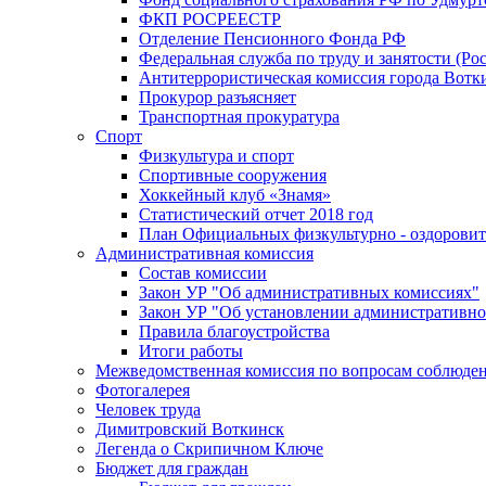
ФКП РОСРЕЕСТР
Отделение Пенсионного Фонда РФ
Федеральная служба по труду и занятости (Рос
Антитеррористическая комиссия города Вотк
Прокурор разъясняет
Транспортная прокуратура
Спорт
Физкультура и спорт
Спортивные сооружения
Хоккейный клуб «Знамя»
Статистический отчет 2018 год
План Официальных физкультурно - оздоровит
Административная комиссия
Состав комиссии
Закон УР "Об административных комиссиях"
Закон УР "Об установлении административно
Правила благоустройства
Итоги работы
Межведомственная комиссия по вопросам соблюдени
Фотогалерея
Человек труда
Димитровский Воткинск
Легенда о Скрипичном Ключе
Бюджет для граждан