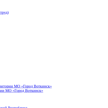
труд)
рритории МО «Город Воткинск»
рии МО «Город Воткинск»
ской Республике