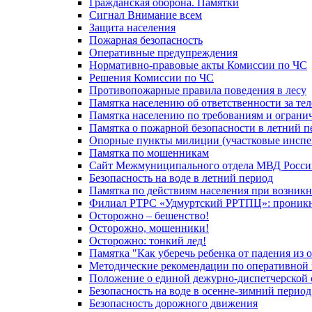
Гражданская оборона. Памятки
Сигнал Внимание всем
Защита населения
Пожарная безопасность
Оперативные предупреждения
Нормативно-правовые акты Комиссии по ЧС
Решения Комиссии по ЧС
Противопожарные правила поведения в лесу
Памятка населению об ответственности за те
Памятка населению по требованиям и огран
Памятка о пожарной безопасности в летний п
Опорные пункты милиции (участковые инспе
Памятка по мошенникам
Сайт Межмуниципального отдела МВД Росси
Безопасность на воде в летний период
Памятка по действиям населения при возникн
Филиал РТРС «Удмуртский РРТПЦ»: проникнов
Осторожно – бешенство!
Осторожно, мошенники!
Осторожно: тонкий лед!
Памятка "Как уберечь ребенка от падения из 
Методические рекомендации по оперативной в
Положение о единой дежурно-диспетчерской 
Безопасность на воде в осенне-зимний период
Безопасность дорожного движения