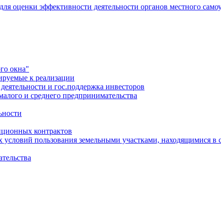
 для оценки эффективности деятельности органов местного само
го окна"
ируемые к реализации
еятельности и гос.поддержка инвесторов
малого и среднего предпринимательства
ьности
иционных контрактов
х условий пользования земельными участками, находящимися в 
ательства