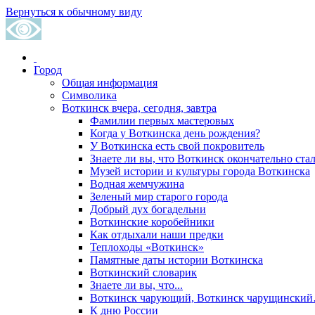
Вернуться к обычному виду
Город
Общая информация
Символика
Воткинск вчера, сегодня, завтра
Фамилии первых мастеровых
Когда у Воткинска день рождения?
У Воткинска есть свой покровитель
Знаете ли вы, что Воткинск окончательно стал
Музей истории и культуры города Воткинска
Водная жемчужина
Зеленый мир старого города
Добрый дух богадельни
Воткинские коробейники
Как отдыхали наши предки
Теплоходы «Воткинск»
Памятные даты истории Воткинска
Воткинский словарик
Знаете ли вы, что...
Воткинск чарующий, Воткинск чарущински
К дню России