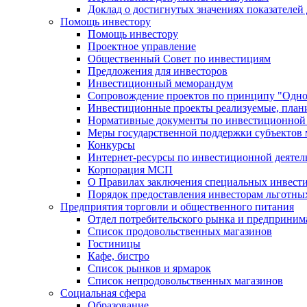
Доклад о достигнутых значениях показателей
Помощь инвестору
Помощь инвестору
Проектное управление
Общественный Совет по инвестициям
Предложения для инвесторов
Инвестиционный меморандум
Сопровождение проектов по принципу "Oдно
Инвестиционные проекты реализуемые, план
Нормативные документы по инвестиционной д
Меры государственной поддержки субъектов 
Конкурсы
Интернет-ресурсы по инвестиционной деятел
Корпорация МСП
О Правилах заключения специальных инвест
Порядок предоставления инвесторам льготны
Предприятия торговли и общественного питания
Отдел потребительского рынка и предприним
Список продовольственных магазинов
Гостиницы
Кафе, бистро
Cписок рынков и ярмарок
Список непродовольственных магазинов
Социальная сфера
Образование