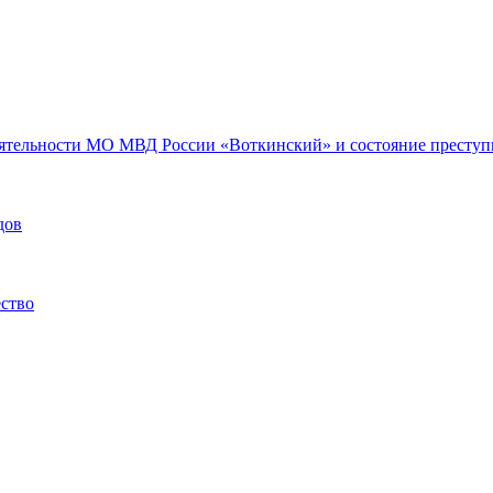
еятельности МО МВД России «Воткинский» и состояние преступн
дов
ество