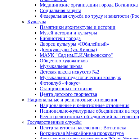
Медицинские организации города Воткинска
Социальная защита
Федеральная служба по труду и занятости (Рос
Культура
Памятники архитектуры и истории
Музей истории и культуры
Библиотеки города
Дворец культуры «Юбилейный»
Дом культуры (ул. Кирова)
МАУК "Сад им.П.И.Чайковского"
Общество художников
Музыкальная школа
Детская школа искусств №2
Музыкально-педагогический колледж
Фотоклуб «Фокус»
Станция юных техников
Центр детского творчества
Национальные и религиозные отношения
Национальные и религиозные отношения
Национально-культурные объединения на те
Реестр религиозных объединений на террито
Государственные службы
Центр занятости населения г. Воткинска
Воткинская Межрайонная прокуратура
Фонд социального страхования РФ по Удмурт