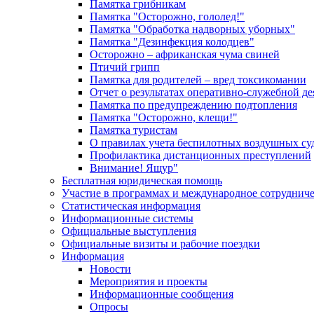
Памятка грибникам
Памятка "Осторожно, гололед!"
Памятка "Обработка надворных уборных"
Памятка "Дезинфекция колодцев"
Осторожно – африканская чума свиней
Птичий грипп
Памятка для родителей – вред токсикомании
Отчет о результатах оперативно-служебной д
Памятка по предупреждению подтопления
Памятка "Осторожно, клещи!"
Памятка туристам
О правилах учета беспилотных воздушных су
Профилактика дистанционных преступлений
Внимание! Ящур"
Бесплатная юридическая помощь
Участие в программах и международное сотруднич
Статистическая информация
Информационные системы
Официальные выступления
Официальные визиты и рабочие поездки
Информация
Новости
Мероприятия и проекты
Информационные сообщения
Опросы