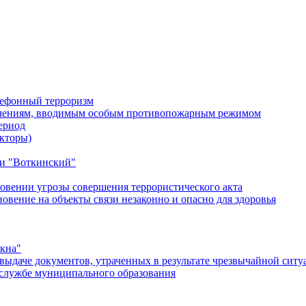
лефонный терроризм
ичениям, вводимым особым противопожарным режимом
ериод
кторы)
и "Воткинский"
овении угрозы совершения террористического акта
ение на объекты связи незаконно и опасно для здоровья
окна"
ыдаче документов, утраченных в результате чрезвычайной ситу
службе муниципального образования