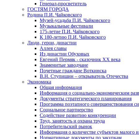
Генерал-просветитель
ГОСТЯМ ГОРОДА
Родина П.И. Чайковского
Музей-усадьба П.И. Чайковского
Музыкальные фестивали
175-летие П.И. Чайковского
К 180-летию П.И. Чайковского
Люди, герои, династии
Аллея славы
Из династии Обуховых
Евгений Пермяк - сказочник XX века
Знаменитые заводчане
Почетные граждане Воткинска
В.Н. Ступишин – открыватель Отечества
Экономика
Общая информация
Информация о социально-экономическим раз
Документы стратегического планирования
Программа поэтапного совершенствования си
Социальное партнерство
Содействие развитию конкуренции
Труд, занятость и охрана труда
Потребительский рынок
Информация о количестве субъектов малого и
Нормативные документы по закупкам