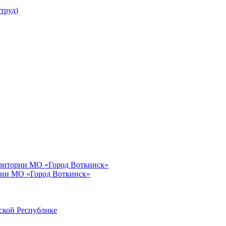
труд)
рритории МО «Город Воткинск»
рии МО «Город Воткинск»
ской Республике