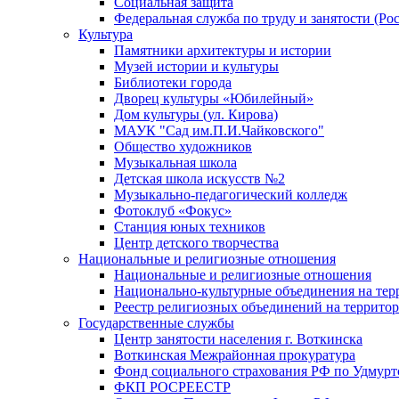
Социальная защита
Федеральная служба по труду и занятости (Рос
Культура
Памятники архитектуры и истории
Музей истории и культуры
Библиотеки города
Дворец культуры «Юбилейный»
Дом культуры (ул. Кирова)
МАУК "Сад им.П.И.Чайковского"
Общество художников
Музыкальная школа
Детская школа искусств №2
Музыкально-педагогический колледж
Фотоклуб «Фокус»
Станция юных техников
Центр детского творчества
Национальные и религиозные отношения
Национальные и религиозные отношения
Национально-культурные объединения на те
Реестр религиозных объединений на террито
Государственные службы
Центр занятости населения г. Воткинска
Воткинская Межрайонная прокуратура
Фонд социального страхования РФ по Удмурт
ФКП РОСРЕЕСТР