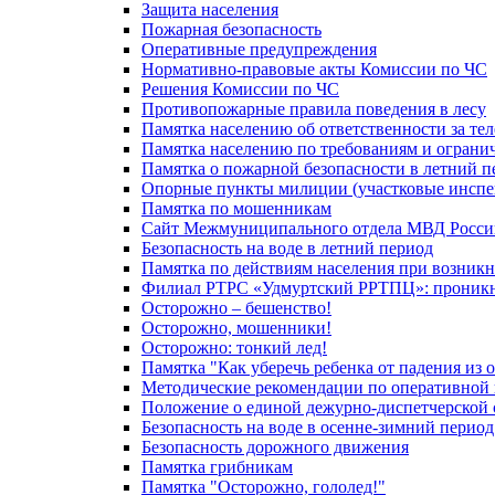
Защита населения
Пожарная безопасность
Оперативные предупреждения
Нормативно-правовые акты Комиссии по ЧС
Решения Комиссии по ЧС
Противопожарные правила поведения в лесу
Памятка населению об ответственности за те
Памятка населению по требованиям и огран
Памятка о пожарной безопасности в летний п
Опорные пункты милиции (участковые инспе
Памятка по мошенникам
Сайт Межмуниципального отдела МВД Росси
Безопасность на воде в летний период
Памятка по действиям населения при возникн
Филиал РТРС «Удмуртский РРТПЦ»: проникнов
Осторожно – бешенство!
Осторожно, мошенники!
Осторожно: тонкий лед!
Памятка "Как уберечь ребенка от падения из 
Методические рекомендации по оперативной в
Положение о единой дежурно-диспетчерской 
Безопасность на воде в осенне-зимний период
Безопасность дорожного движения
Памятка грибникам
Памятка "Осторожно, гололед!"