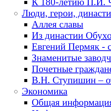
К 180-летию П.И. 
Люди, герои, династ
Аллея славы
Из династии Обух
Евгений Пермяк - 
Знаменитые заводч
Почетные граждан
В.Н. Ступишин – о
Экономика
Общая информаци