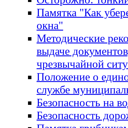
Памятка "Как убере
окна"
Методические рек
выдаче документов
чрезвычайной сит
Положение о един
службе муниципал
Безопасность на в
Безопасность дор