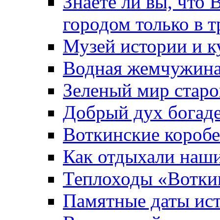
Знаете ли вы, что 
городом только в т
Музей истории и к
Водная жемчужин
Зеленый мир старо
Добрый дух богад
Воткинские короб
Как отдыхали наш
Теплоходы «Вотки
Памятные даты ис