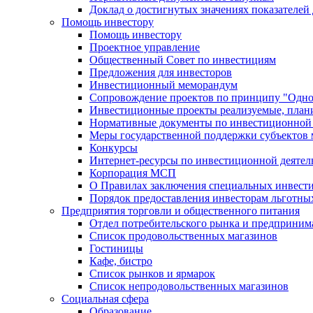
Доклад о достигнутых значениях показателей
Помощь инвестору
Помощь инвестору
Проектное управление
Общественный Совет по инвестициям
Предложения для инвесторов
Инвестиционный меморандум
Сопровождение проектов по принципу "Oдно
Инвестиционные проекты реализуемые, план
Нормативные документы по инвестиционной д
Меры государственной поддержки субъектов 
Конкурсы
Интернет-ресурсы по инвестиционной деятел
Корпорация МСП
О Правилах заключения специальных инвест
Порядок предоставления инвесторам льготны
Предприятия торговли и общественного питания
Отдел потребительского рынка и предприним
Список продовольственных магазинов
Гостиницы
Кафе, бистро
Cписок рынков и ярмарок
Список непродовольственных магазинов
Социальная сфера
Образование