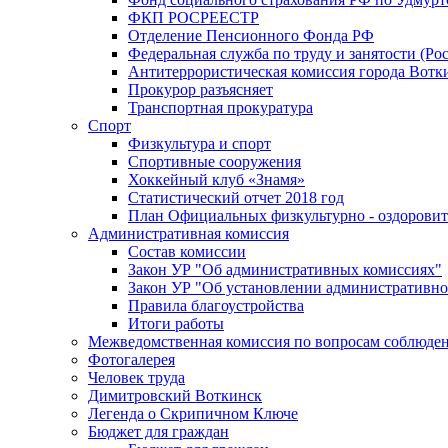
ФКП РОСРЕЕСТР
Отделение Пенсионного Фонда РФ
Федеральная служба по труду и занятости (Рос
Антитеррористическая комиссия города Вотк
Прокурор разъясняет
Транспортная прокуратура
Спорт
Физкультура и спорт
Спортивные сооружения
Хоккейный клуб «Знамя»
Статистический отчет 2018 год
План Официальных физкультурно - оздоровит
Административная комиссия
Состав комиссии
Закон УР "Об административных комиссиях"
Закон УР "Об установлении административно
Правила благоустройства
Итоги работы
Межведомственная комиссия по вопросам соблюдени
Фотогалерея
Человек труда
Димитровский Воткинск
Легенда о Скрипичном Ключе
Бюджет для граждан