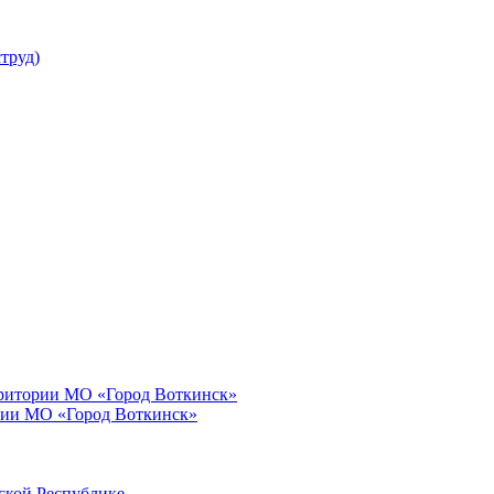
труд)
рритории МО «Город Воткинск»
рии МО «Город Воткинск»
ской Республике