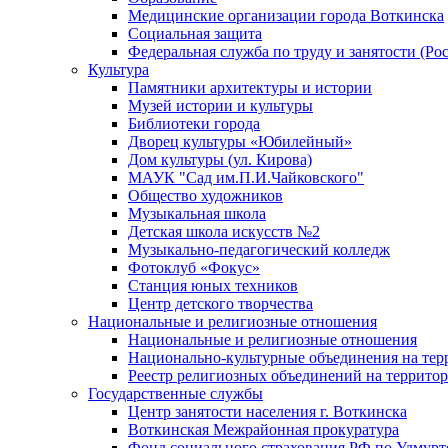
Медицинские организации города Воткинска
Социальная защита
Федеральная служба по труду и занятости (Рос
Культура
Памятники архитектуры и истории
Музей истории и культуры
Библиотеки города
Дворец культуры «Юбилейный»
Дом культуры (ул. Кирова)
МАУК "Сад им.П.И.Чайковского"
Общество художников
Музыкальная школа
Детская школа искусств №2
Музыкально-педагогический колледж
Фотоклуб «Фокус»
Станция юных техников
Центр детского творчества
Национальные и религиозные отношения
Национальные и религиозные отношения
Национально-культурные объединения на те
Реестр религиозных объединений на террито
Государственные службы
Центр занятости населения г. Воткинска
Воткинская Межрайонная прокуратура
Фонд социального страхования РФ по Удмурт