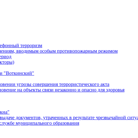
лефонный терроризм
ичениям, вводимым особым противопожарным режимом
ериод
кторы)
и "Воткинский"
овении угрозы совершения террористического акта
ение на объекты связи незаконно и опасно для здоровья
окна"
ыдаче документов, утраченных в результате чрезвычайной ситу
службе муниципального образования