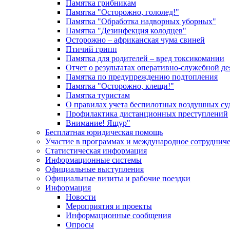
Памятка грибникам
Памятка "Осторожно, гололед!"
Памятка "Обработка надворных уборных"
Памятка "Дезинфекция колодцев"
Осторожно – африканская чума свиней
Птичий грипп
Памятка для родителей – вред токсикомании
Отчет о результатах оперативно-служебной д
Памятка по предупреждению подтопления
Памятка "Осторожно, клещи!"
Памятка туристам
О правилах учета беспилотных воздушных су
Профилактика дистанционных преступлений
Внимание! Ящур"
Бесплатная юридическая помощь
Участие в программах и международное сотруднич
Статистическая информация
Информационные системы
Официальные выступления
Официальные визиты и рабочие поездки
Информация
Новости
Мероприятия и проекты
Информационные сообщения
Опросы