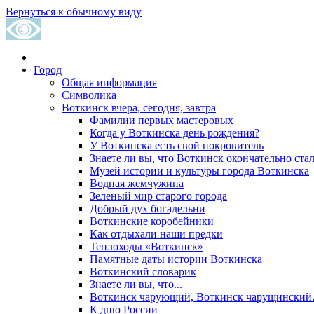
Вернуться к обычному виду
Город
Общая информация
Символика
Воткинск вчера, сегодня, завтра
Фамилии первых мастеровых
Когда у Воткинска день рождения?
У Воткинска есть свой покровитель
Знаете ли вы, что Воткинск окончательно стал
Музей истории и культуры города Воткинска
Водная жемчужина
Зеленый мир старого города
Добрый дух богадельни
Воткинские коробейники
Как отдыхали наши предки
Теплоходы «Воткинск»
Памятные даты истории Воткинска
Воткинский словарик
Знаете ли вы, что...
Воткинск чарующий, Воткинск чарущински
К дню России