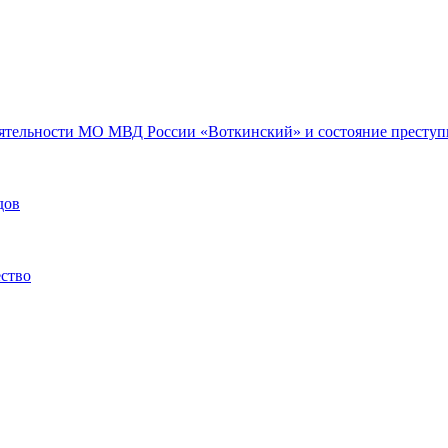
еятельности МО МВД России «Воткинский» и состояние преступн
дов
ество