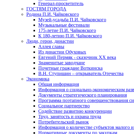
Генерал-просветитель
ГОСТЯМ ГОРОДА
Родина П.И. Чайковского
Музей-усадьба П.И. Чайковского
Музыкальные фестивали
175-летие П.И. Чайковского
К 180-летию П.И. Чайковского
Люди, герои, династии
Аллея славы
Из династии Обуховых
Евгений Пермяк - сказочник XX века
Знаменитые заводчане
Почетные граждане Воткинска
В.Н. Ступишин – открыватель Отечества
Экономика
Общая информация
Информация о социально-экономическим раз
Документы стратегического планирования
Программа поэтапного совершенствования си
Социальное партнерство
Содействие развитию конкуренции
Труд, занятость и охрана труда
Потребительский рынок
Информация о количестве субъектов малого и
Нормативные документы по закупкам