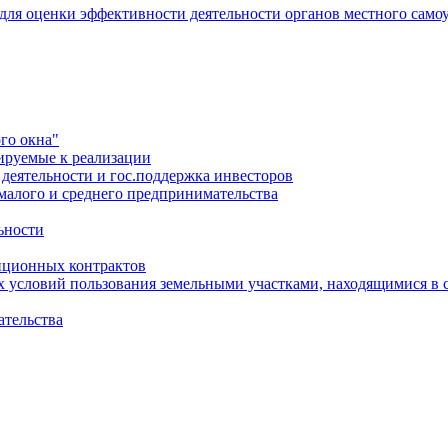
 для оценки эффективности деятельности органов местного само
го окна"
ируемые к реализации
еятельности и гос.поддержка инвесторов
малого и среднего предпринимательства
ьности
иционных контрактов
х условий пользования земельными участками, находящимися в 
ательства