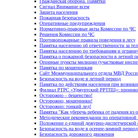
Гражданская оборона. Памятки
Сигнал Внимание всем
Защита населения
Пожарная безопасность
Оперативные предупреждения
Нормативно-правовые акты Комиссии по ЧС
Решения Комиссии по ЧС
Противопожарные правила поведения в лесу
Памятка населению об ответственности за те
Памятка населению по требованиям и огран
Памятка о пожарной безопасности в летний п
Опорные пункты милиции (участковые инспе
Памятка по мошенникам
Сайт Межмуниципального отдела МВД Росси
Безопасность на воде в летний период
Памятка по действиям населения при возникн
Филиал РТРС «Удмуртский РРТПЦ»: проникнов
Осторожно – бешенство!
Осторожно, мошенники!
Осторожно: тонкий лед!
Памятка "Как уберечь ребенка от падения из 
Методические рекомендации по оперативной в
Положение о единой дежурно-диспетчерской 
Безопасность на воде в осенне-зимний период
Безопасность дорожного движения