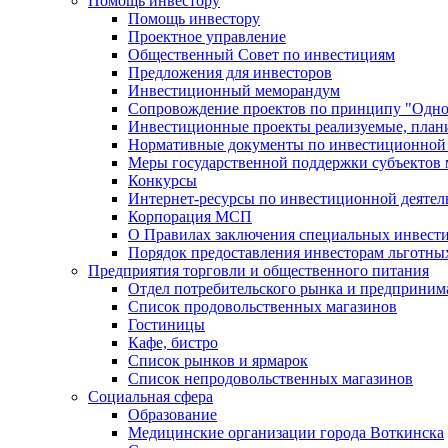
Помощь инвестору
Помощь инвестору
Проектное управление
Общественный Совет по инвестициям
Предложения для инвесторов
Инвестиционный меморандум
Сопровождение проектов по принципу "Oдно
Инвестиционные проекты реализуемые, план
Нормативные документы по инвестиционной д
Меры государственной поддержки субъектов 
Конкурсы
Интернет-ресурсы по инвестиционной деятел
Корпорация МСП
О Правилах заключения специальных инвест
Порядок предоставления инвесторам льготны
Предприятия торговли и общественного питания
Отдел потребительского рынка и предприним
Список продовольственных магазинов
Гостиницы
Кафе, бистро
Cписок рынков и ярмарок
Список непродовольственных магазинов
Социальная сфера
Образование
Медицинские организации города Воткинска