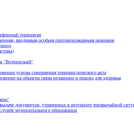
лефонный терроризм
ичениям, вводимым особым противопожарным режимом
ериод
кторы)
и "Воткинский"
овении угрозы совершения террористического акта
ение на объекты связи незаконно и опасно для здоровья
окна"
ыдаче документов, утраченных в результате чрезвычайной ситу
службе муниципального образования