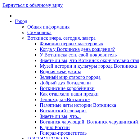
Вернуться к обычному виду
Город
Общая информация
Символика
Воткинск вчера, сегодня, завтра
Фамилии первых мастеровых
Когда у Воткинска день рождения?
У Воткинска есть свой покровитель
Знаете ли вы, что Воткинск окончательно стал
Музей истории и культуры города Воткинска
Водная жемчужина
Зеленый мир старого города
Добрый дух богадельни
Воткинские коробейники
Как отдыхали наши предки
Теплоходы «Воткинск»
Памятные даты истории Воткинска
Воткинский словарик
Знаете ли вы, что...
Воткинск чарующий, Воткинск чарущински
К дню России
Генерал-просветитель
ГОСТЯМ ГОРОДА