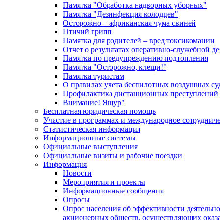
Памятка "Обработка надворных уборных"
Памятка "Дезинфекция колодцев"
Осторожно – африканская чума свиней
Птичий грипп
Памятка для родителей – вред токсикомании
Отчет о результатах оперативно-служебной д
Памятка по предупреждению подтопления
Памятка "Осторожно, клещи!"
Памятка туристам
О правилах учета беспилотных воздушных су
Профилактика дистанционных преступлений
Внимание! Ящур"
Бесплатная юридическая помощь
Участие в программах и международное сотруднич
Статистическая информация
Информационные системы
Официальные выступления
Официальные визиты и рабочие поездки
Информация
Новости
Мероприятия и проекты
Информационные сообщения
Опросы
Опрос населения об эффективности деятельн
акционерных обществ, осуществляющих оказа