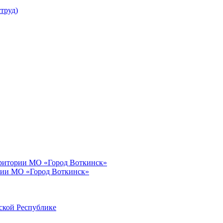
труд)
рритории МО «Город Воткинск»
рии МО «Город Воткинск»
ской Республике