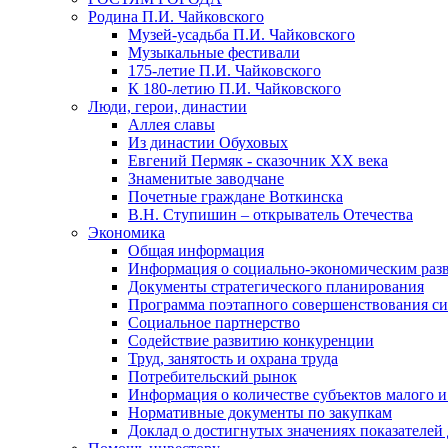
Родина П.И. Чайковского
Музей-усадьба П.И. Чайковского
Музыкальные фестивали
175-летие П.И. Чайковского
К 180-летию П.И. Чайковского
Люди, герои, династии
Аллея славы
Из династии Обуховых
Евгений Пермяк - сказочник XX века
Знаменитые заводчане
Почетные граждане Воткинска
В.Н. Ступишин – открыватель Отечества
Экономика
Общая информация
Информация о социально-экономическим раз
Документы стратегического планирования
Программа поэтапного совершенствования си
Социальное партнерство
Содействие развитию конкуренции
Труд, занятость и охрана труда
Потребительский рынок
Информация о количестве субъектов малого и
Нормативные документы по закупкам
Доклад о достигнутых значениях показателей