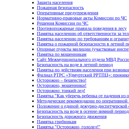
Защита населения
Пожарная безопасность
Оперативные предупреждения
Нормативно-правовые акты Комиссии по ЧС
Решения Комиссии по ЧС
Противопожарные правила поведения в лесу
Памятка населению об ответственности за те
Памятка населению по требованиям и огран
Памятка о пожарной безопасности в летний п
Опорные пункты милиции (участковые инспе
Памятка по мошенникам
Сайт Межмуниципального отдела МВД Росси
Безопасность на воде в летний период
Памятка по действиям населения при возникн
Филиал РТРС «Удмуртский РРТПЦ»: проникнов
Осторожно – бешенство!
Осторожно, мошенники!
Осторожно: тонкий лед!
Памятка "Как уберечь ребенка от падения из 
Методические рекомендации по оперативной в
Положение о единой дежурно-диспетчерской 
Безопасность на воде в осенне-зимний период
Безопасность дорожного движения
Памятка грибникам
Памятка "Осторожно, гололед!"