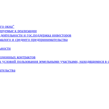
го окна"
ируемые к реализации
еятельности и гос.поддержка инвесторов
малого и среднего предпринимательства
ьности
иционных контрактов
х условий пользования земельными участками, находящимися в 
ательства