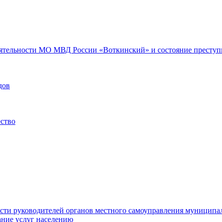
еятельности МО МВД России «Воткинский» и состояние преступн
дов
ество
ости руководителей органов местного самоуправления муниципа
ние услуг населению