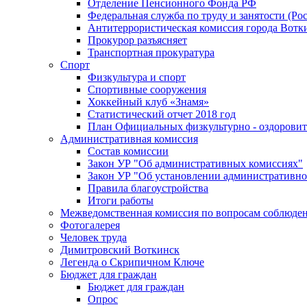
Отделение Пенсионного Фонда РФ
Федеральная служба по труду и занятости (Рос
Антитеррористическая комиссия города Вотк
Прокурор разъясняет
Транспортная прокуратура
Спорт
Физкультура и спорт
Спортивные сооружения
Хоккейный клуб «Знамя»
Статистический отчет 2018 год
План Официальных физкультурно - оздоровит
Административная комиссия
Состав комиссии
Закон УР "Об административных комиссиях"
Закон УР "Об установлении административно
Правила благоустройства
Итоги работы
Межведомственная комиссия по вопросам соблюдени
Фотогалерея
Человек труда
Димитровский Воткинск
Легенда о Скрипичном Ключе
Бюджет для граждан
Бюджет для граждан
Опрос