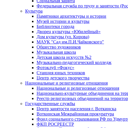
Социальная защита
Федеральная служба по труду и занятости (Рос
Культура
Памятники архитектуры и истории
Музей истории и культуры
Библиотеки города
Дворец культуры «Юбилейный»
Дом культуры (ул. Кирова)
МАУК "Сад им.П.И.Чайковского"
Общество художников
Музыкальная школа
Детская школа искусств №2
Музыкально-педагогический колледж
Фотоклуб «Фокус»
Станция юных техников
Центр детского творчества
Национальные и религиозные отношения
Национальные и религиозные отношения
Национально-культурные объединения на те
Реестр религиозных объединений на террито
Государственные службы
Центр занятости населения г. Воткинска
Воткинская Межрайонная прокуратура
Фонд социального страхования РФ по Удмурт
ФКП РОСРЕЕСТР