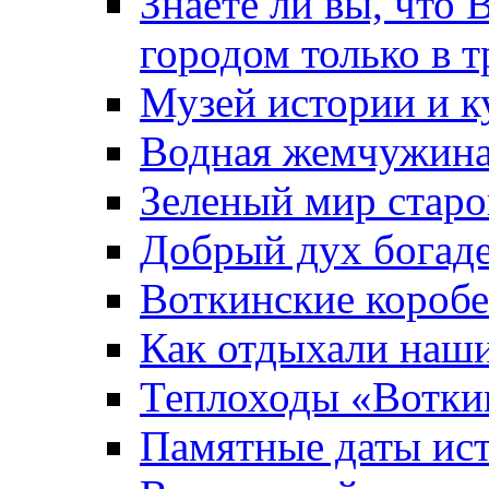
Знаете ли вы, что 
городом только в т
Музей истории и к
Водная жемчужин
Зеленый мир старо
Добрый дух богад
Воткинские короб
Как отдыхали наш
Теплоходы «Вотки
Памятные даты ис