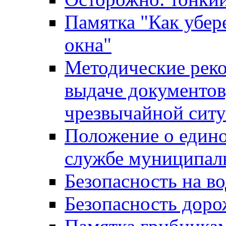
Памятка "Как убере
окна"
Методические рек
выдаче документов
чрезвычайной сит
Положение о един
службе муниципал
Безопасность на в
Безопасность дор