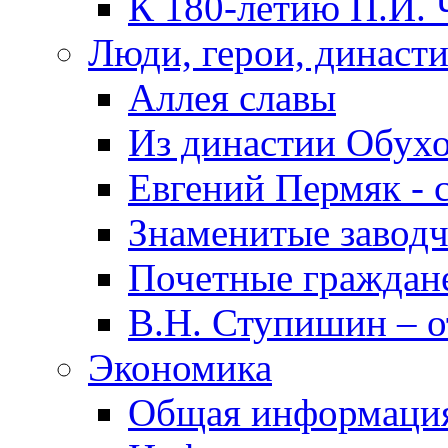
К 180-летию П.И. 
Люди, герои, династ
Аллея славы
Из династии Обух
Евгений Пермяк - 
Знаменитые заводч
Почетные граждан
В.Н. Ступишин – о
Экономика
Общая информаци