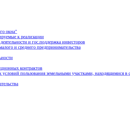
го окна"
ируемые к реализации
еятельности и гос.поддержка инвесторов
малого и среднего предпринимательства
ьности
иционных контрактов
х условий пользования земельными участками, находящимися в 
ательства