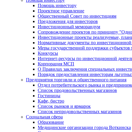
Помощь инвестору
Помощь инвестору
Проектное управление
Общественный Совет по инвестициям
Предложения для инвесторов
Инвестиционный меморандум
Сопровождение проектов по принципу "Oдно
Инвестиционные проекты реализуемые, план
Нормативные документы по инвестиционной д
Меры государственной поддержки субъектов 
Конкурсы
Интернет-ресурсы по инвестиционной деятел
Корпорация МСП
О Правилах заключения специальных инвест
Порядок предоставления инвесторам льготны
Предприятия торговли и общественного питания
Отдел потребительского рынка и предприним
Список продовольственных магазинов
Гостиницы
Кафе, бистро
Cписок рынков и ярмарок
Список непродовольственных магазинов
Социальная сфера
Образование
Медицинские организации города Воткинска