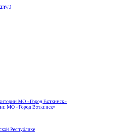
труд)
рритории МО «Город Воткинск»
рии МО «Город Воткинск»
ской Республике