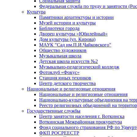
Социальная защита
Федеральная служба по труду и занятости (Рос
Культура
Памятники архитектуры и истории
Музей истории и культуры
Библиотеки города
Дворец культуры «Юбилейный»
Дом культуры (ул. Кирова)
МАУК "Сад им.П.И.Чайковского"
Общество художников
Музыкальная школа
Детская школа искусств №2
Музыкально-педагогический колледж
Фотоклуб «Фокус»
Станция юных техников
Центр детского творчества
Национальные и религиозные отношения
Национальные и религиозные отношения
Национально-культурные объединения на те
Реестр религиозных объединений на террито
Государственные службы
Центр занятости населения г. Воткинска
Воткинская Межрайонная прокуратура
Фонд социального страхования РФ по Удмурт
ФКП РОСРЕЕСТР