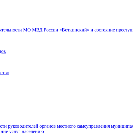
еятельности МО МВД России «Воткинский» и состояние преступн
дов
ество
ости руководителей органов местного самоуправления муниципа
ние услуг населению