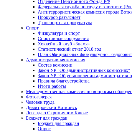
Отделение Пенсионного Фонда РФ
Федеральная служба по труду и занятости (Рос
Антитеррористическая комиссия города Вотк
Прокурор разъясняет
Транспортная прокуратура
Спорт
Физкультура и спорт
Спортивные сооружения
Хоккейный клуб «Знамя»
Статистический отчет 2018 год
План Официальных физкультурно - оздоровит
Административная комиссия
Состав комиссии
Закон УР "Об административных комиссиях"
Закон УР "Об установлении административно
Правила благоустройства
Итоги работы
Межведомственная комиссия по вопросам соблюдени
Фотогалерея
Человек труда
Димитровский Воткинск
Легенда о Скрипичном Ключе
Бюджет для граждан
Бюджет для граждан
Опрос