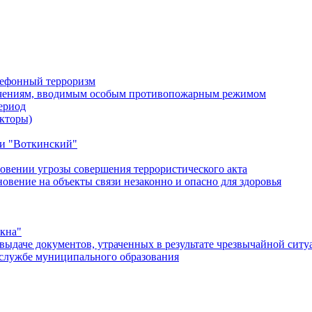
лефонный терроризм
ичениям, вводимым особым противопожарным режимом
ериод
кторы)
и "Воткинский"
овении угрозы совершения террористического акта
ение на объекты связи незаконно и опасно для здоровья
окна"
ыдаче документов, утраченных в результате чрезвычайной ситу
службе муниципального образования