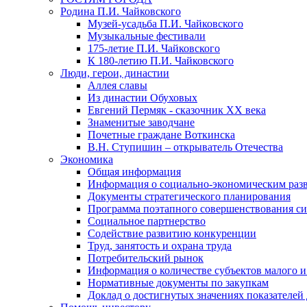
Родина П.И. Чайковского
Музей-усадьба П.И. Чайковского
Музыкальные фестивали
175-летие П.И. Чайковского
К 180-летию П.И. Чайковского
Люди, герои, династии
Аллея славы
Из династии Обуховых
Евгений Пермяк - сказочник XX века
Знаменитые заводчане
Почетные граждане Воткинска
В.Н. Ступишин – открыватель Отечества
Экономика
Общая информация
Информация о социально-экономическим раз
Документы стратегического планирования
Программа поэтапного совершенствования си
Социальное партнерство
Содействие развитию конкуренции
Труд, занятость и охрана труда
Потребительский рынок
Информация о количестве субъектов малого и
Нормативные документы по закупкам
Доклад о достигнутых значениях показателей