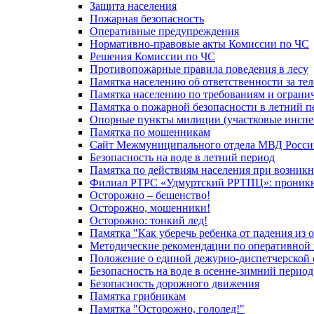
Защита населения
Пожарная безопасность
Оперативные предупреждения
Нормативно-правовые акты Комиссии по ЧС
Решения Комиссии по ЧС
Противопожарные правила поведения в лесу
Памятка населению об ответственности за те
Памятка населению по требованиям и огран
Памятка о пожарной безопасности в летний п
Опорные пункты милиции (участковые инспе
Памятка по мошенникам
Сайт Межмуниципального отдела МВД Росси
Безопасность на воде в летний период
Памятка по действиям населения при возникн
Филиал РТРС «Удмуртский РРТПЦ»: проникнов
Осторожно – бешенство!
Осторожно, мошенники!
Осторожно: тонкий лед!
Памятка "Как уберечь ребенка от падения из 
Методические рекомендации по оперативной в
Положение о единой дежурно-диспетчерской 
Безопасность на воде в осенне-зимний период
Безопасность дорожного движения
Памятка грибникам
Памятка "Осторожно, гололед!"