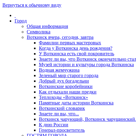
Вернуться к обычному виду
Город
Общая информация
Символика
Воткинск вчера, сегодня, завтра
Фамилии первых мастеровых
Когда у Воткинска день рождения?
У Воткинска есть свой покровитель
Знаете ли вы, что Воткинск окончательно стал
Музей истории и культуры города Воткинска
Водная жемчужина
Зеленый мир старого города
Добрый дух богадельни
Воткинские коробейники
Как отдыхали наши предки
Теплоходы «Воткинск»
Памятные даты истории Воткинска
Воткинский словарик
Знаете ли вы, что...
Воткинск чарующий, Воткинск чарущински
К дню России
Генерал-просветитель
ГОСТЯМ ГОРОДА