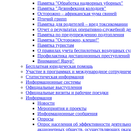
Памятка "Обработка надворных уборных"
Памятка "Дезинфекция колодцев"
Осторожно – африканская чума свиней
Птичий грипп
Памятка для родителей – вред токсикомании
Отчет о результатах оперативно-служебной д
Памятка по предупреждению подтопления
Памятка "Осторожно, клещи!"
Памятка туристам
О правилах учета беспилотных воздушных су
Профилактика дистанционных преступлений
Внимание! Ящур"
Бесплатная юридическая помощь
Участие в программах и международное сотруднич
Статистическая информация
Информационные системы
Официальные выступления
Официальные визиты и рабочие поездки
Информация
Новости
Мероприятия и проекты
Информационные сообщения
Опросы
Опрос населения об эффективности деятельн
акционерных обществ, осуществляющих оказа