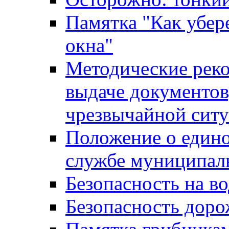
Памятка "Как убере
окна"
Методические рек
выдаче документов
чрезвычайной сит
Положение о един
службе муниципал
Безопасность на в
Безопасность дор