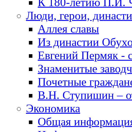
К 180-летию П.И. 
Люди, герои, династ
Аллея славы
Из династии Обух
Евгений Пермяк - 
Знаменитые заводч
Почетные граждан
В.Н. Ступишин – о
Экономика
Общая информаци