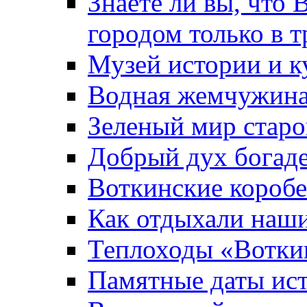
Знаете ли вы, что 
городом только в т
Музей истории и к
Водная жемчужин
Зеленый мир старо
Добрый дух богад
Воткинские короб
Как отдыхали наш
Теплоходы «Вотки
Памятные даты ис